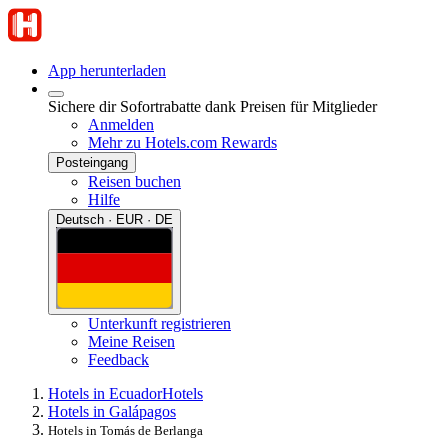
App herunterladen
Sichere dir Sofortrabatte dank Preisen für Mitglieder
Anmelden
Mehr zu Hotels.com Rewards
Posteingang
Reisen buchen
Hilfe
Deutsch · EUR · DE
Unterkunft registrieren
Meine Reisen
Feedback
Hotels in Ecuador
Hotels
Hotels in Galápagos
Hotels in Tomás de Berlanga