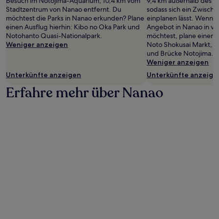
Besuch im Notojima-Aquarium, 10,4 km vom
9,4 km außerhalb des 
Preise
Stadtzentrum von Nanao entfernt. Du
sodass sich ein Zwisch
und
möchtest die Parks in Nanao erkunden? Plane
einplanen lässt. Wenn d
Verfügbarkeiten
einen Ausflug hierhin: Kibo no Oka Park und
Angebot in Nanao in v
können
Notohanto Quasi-Nationalpark.
möchtest, plane einen A
sich
Weniger anzeigen
Noto Shokusai Markt, N
ändern.
und Brücke Notojima.
Es
Weniger anzeigen
können
zusätzliche
Unterkünfte anzeigen
Unterkünfte anzeige
Bedingungen
Erfahre mehr über Nanao
gelten.