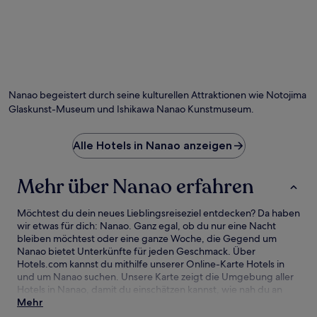
Foto von comachiangel
Öf
Fo
vo
Nanao begeistert durch seine kulturellen Attraktionen wie Notojima
co
Glaskunst-Museum und Ishikawa Nanao Kunstmuseum.
Alle Hotels in Nanao anzeigen
Mehr über Nanao erfahren
Möchtest du dein neues Lieblingsreiseziel entdecken? Da haben
wir etwas für dich: Nanao. Ganz egal, ob du nur eine Nacht
bleiben möchtest oder eine ganze Woche, die Gegend um
Nanao bietet Unterkünfte für jeden Geschmack. Über
Hotels.com kannst du mithilfe unserer Online-Karte Hotels in
und um Nanao suchen. Unsere Karte zeigt die Umgebung aller
Hotels in Nanao, damit du einschätzen kannst, wie nah du an
Sehenswürdigkeiten und Attraktionen bist. Anschließend
Mehr
kannst du deine Suche verfeinern. Hier findest du unsere