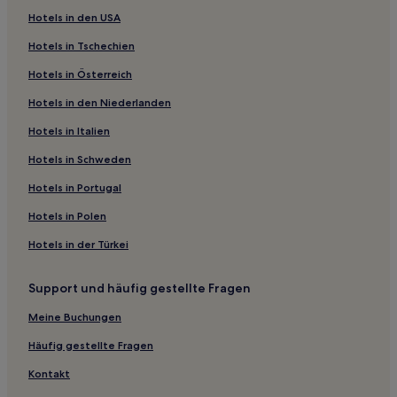
Hotels nahe Bessyodake Sky Deck
Hotels in den USA
Hotels nahe Ishizuyama Panorama-Observatorium
Hotels in Tschechien
Nakanoto Hotels
Hotels in Österreich
Hotels nahe 21st Century Museum of Contemporary Art
Hotels in den Niederlanden
Hotels nahe Tempel Myouryû-ji
Hotels in Italien
Higashiyama-Higashi: Hotels
Hotels nahe Kanazawa Yasue Blattgold-Museum
Hotels in Schweden
Hotels nahe Kanazawa Schlosspark
Hotels in Portugal
Uchinada Hotels
Hotels in Polen
Shikanosato Onsen Hotels
Hotels in der Türkei
Kreis Kashima: Hotels
Support und häufig gestellte Fragen
Hotels nahe Kami Tokikuni-ke Residenz
Meine Buchungen
Nishi-Izumi Hotels
Hotels nahe Burg Kanazawa
Häufig gestellte Fragen
Wajima Hotels
Kontakt