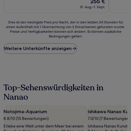
255 €
10,
10,
Preis
Sehr
Außergewö
31. Aug.–1. Sept.
beträgt
gut,
(7
255 €
(98
Bewertun
Bewertungen)
Dies
Dies ist der niedrigste Preis pro Nacht, der in den letzten 24 Stunden für
einen Aufenthalt mit 1 Übernachtung von 2 Erwachsenen gefunden wurde.
ist
Preise und Verfügbarkeiten können sich ändern. Es können zusätzliche
der
Bedingungen gelten.
niedrigste
Preis
Weitere Unterkünfte anzeigen
pro
Nacht,
der
in
den
letzten
24 Stunden
Top-Sehenswürdigkeiten in
für
einen
Nanao
Aufenthalt
mit
1 Übernachtung
Notojima-Aquarium
Ishikawa Nanao Ku
von
2 Erwachsenen
8.8/10 (15 Bewertungen)
7.0/10 (7 Bewertungen)
gefunden
Erlebe eine Welt unter dem Meer bei einem
Ishikawa Nanao Kunstm
wurde.