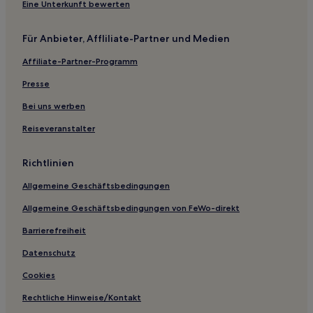
Hotels nahe Notojima-Aquarium
Eine Unterkunft bewerten
Nagata Hotels
Für Anbieter, Affliliate-Partner und Medien
Ryokans in Präfektur Ishikawa
Affiliate-Partner-Programm
Ryokans in Kanazawa
Presse
Ferienwohnungen in Kanazawa
Aparthotels in Kanazawa
Bei uns werben
Gasthäuser in Kanazawa
Reiseveranstalter
Ryokans in Akasaki Onsen
Richtlinien
Ryokans in Wakura Onsen
Allgemeine Geschäftsbedingungen
Hotels mit Wellnessbereich in Nanao
Allgemeine Geschäftsbedingungen von FeWo-direkt
Hotels mit Parkplatz in Wajima
Barrierefreiheit
Günstige in Wajima
Business nahe Sekinohana
Datenschutz
Hotels mit inbegriffenem Frühstück in Kanazawa
Cookies
Business in Präfektur Ishikawa
Rechtliche Hinweise/Kontakt