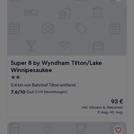
Super 8 by Wyndham Tilton/Lake Winnipesaukee
Super 8 by Wyndham Tilton/Lake
Winnipesaukee
2.0-
Sterne-
0,4 km von Bahnhof Tilton entfernt
Unterkunft
7.6
7,6/10
Gut
(1.011 Bewertungen)
von
Der
93 €
10,
Preis
Gut,
inkl. Steuern & Gebühren
beträgt
9. Aug.–10. Aug.
(1.011
93 €
Bewertungen)
Winnisquam Lake Inn