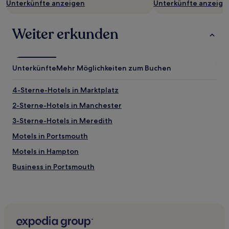
Unterkünfte anzeigen
Unterkünfte anzeige
können
zusätzliche
Bedingungen
Weiter erkunden
gelten.
Unterkünfte
Mehr Möglichkeiten zum Buchen
4-Sterne-Hotels in Marktplatz
2-Sterne-Hotels in Manchester
3-Sterne-Hotels in Meredith
Motels in Portsmouth
Motels in Hampton
Business in Portsmouth
Hotels mit Parkplatz in Portsmouth
Hotels mit Küchenzeile in Portsmouth
Hotels mit inbegriffenem Frühstück in Portsmouth
Strand in Portsmouth