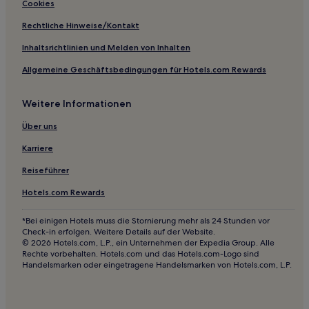
Cookies
Hotels nahe Saint Joseph Cathedral
Rechtliche Hinweise/Kontakt
Hotels nahe Laconia
Inhaltsrichtlinien und Melden von Inhalten
Hotels nahe Rochester Opera House
Allgemeine Geschäftsbedingungen für Hotels.com Rewards
Pine River Pond: Hotels
Chichester Hotels
Weitere Informationen
Milton Hotels
Über uns
Plymouth Hotels
Karriere
Center Barnstead Hotels
Reiseführer
New Hampshire: Hotels
Hotels.com Rewards
Hotels nahe Long Island
Salisbury Hotels
*Bei einigen Hotels muss die Stornierung mehr als 24 Stunden vor
Check-in erfolgen. Weitere Details auf der Website.
Weare Hotels
© 2026 Hotels.com, L.P., ein Unternehmen der Expedia Group. Alle
Rechte vorbehalten. Hotels.com und das Hotels.com-Logo sind
Hotels nahe Tranquility Springs Wellness Spa
Handelsmarken oder eingetragene Handelsmarken von Hotels.com, L.P.
Pembroke Hotels
Hotels nahe Beaver Pond