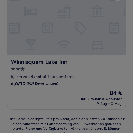
Winnisquam Lake Inn
Winnisquam Lake Inn
3.0-
Sterne-
5,1 km von Bahnhof Tilton entfernt
Unterkunft
6.6
6,6/10
(929 Bewertungen)
von
Der
84 €
10,
Preis
(929
inkl. Steuern & Gebühren
beträgt
9. Aug.–10. Aug.
Bewertungen)
84 €
Dies
Dies ist der niedrigste Preis pro Nacht, der in den letzten 24 Stunden für
einen Aufenthalt mit 1 Übernachtung von 2 Erwachsenen gefunden
ist
wurde. Preise und Verfügbarkeiten können sich ändern. Es können
der