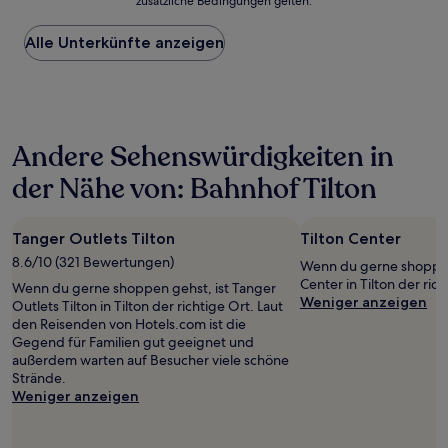
zusätzliche Bedingungen gelten.
niedrigste
Preis
Alle Unterkünfte anzeigen
pro
Nacht,
der
in
den
letzten
Andere Sehenswürdigkeiten in
24 Stunden
für
der Nähe von: Bahnhof Tilton
einen
Aufenthalt
mit
Tanger Outlets Tilton
Tilton Center
1 Übernachtung
von
8.6/10 (321 Bewertungen)
Wenn du gerne shoppen 
2 Erwachsenen
Center in Tilton der rich
Wenn du gerne shoppen gehst, ist Tanger
gefunden
Weniger anzeigen
Outlets Tilton in Tilton der richtige Ort. Laut
wurde.
den Reisenden von Hotels.com ist die
Preise
Gegend für Familien gut geeignet und
und
außerdem warten auf Besucher viele schöne
Verfügbarkeiten
Strände.
können
Weniger anzeigen
sich
ändern.
Es