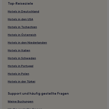
Top-Reiseziele
Günstige in Portsmouth
Hotels in Deutschland
Hotels mit Parkplatz nahe Marktplatz
Hotels in den USA
Hotels mit Parkplatz in Mittleres New Hampshire
Hotels in Tschechien
Lgbtqia-Freundliche in Dover
Hotels in Österreich
Familien in Dover
Hotels in den Niederlanden
Familien in Concord
Hotels mit inbegriffenem Frühstück in Laconia
Hotels in Italien
Günstige in Plymouth
Hotels in Schweden
Haustierfreundliche in Carroll
Hotels in Portugal
Hotels mit Pool nahe Opechee Park Cove Beach and
Hotels in Polen
Opechee Point Beach
Hotels in der Türkei
Hotels mit Parkplatz in White Mountains
Günstige in Lebanon
Support und häufig gestellte Fragen
Haustierfreundliche in Lebanon
Meine Buchungen
Hotels mit Pool in Lebanon