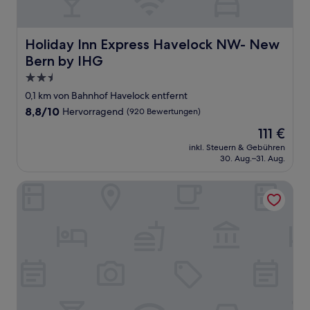
Holiday Inn Express Havelock NW- New Bern by IHG
Holiday Inn Express Havelock NW- New
Bern by IHG
2.5-
Sterne-
0,1 km von Bahnhof Havelock entfernt
Unterkunft
8.8
8,8/10
Hervorragend
(920 Bewertungen)
von
Der
111 €
10,
Preis
Hervorragend,
inkl. Steuern & Gebühren
beträgt
30. Aug.–31. Aug.
(920
111 €
Bewertungen)
Hampton Inn Havelock