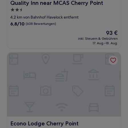
Quality Inn near MCAS Cherry Point
Quality Inn near MCAS Cherry Point
2.5-
Sterne-
4,2 km von Bahnhof Havelock entfernt
Unterkunft
6.8
6,8/10
(638 Bewertungen)
von
Der
93 €
10,
Preis
(638
inkl. Steuern & Gebühren
beträgt
17. Aug.–18. Aug.
Bewertungen)
93 €
Econo Lodge Cherry Point
Econo Lodge Cherry Point
Econo Lodge Cherry Point