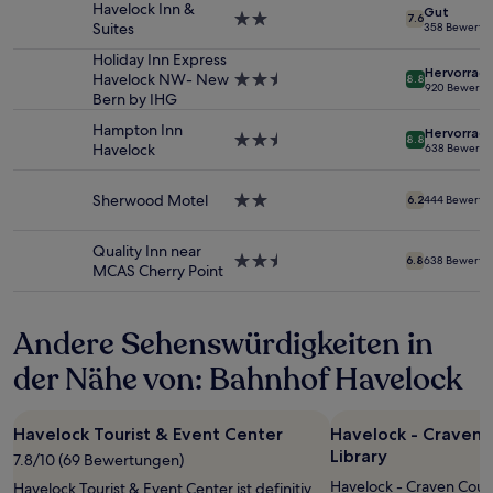
Havelock Inn &
Gut
1 Übernachtung
2.0-
7.6
Suites
358 Bewertu
von
Sterne-
2 Erwachsenen
Unterkunft
Holiday Inn Express
Hervorrag
gefunden
Havelock NW- New
2.5-
8.8
920 Bewertu
wurde.
Bern by IHG
Sterne-
Preise
Unterkunft
Hampton Inn
Hervorrag
und
2.5-
8.8
Havelock
638 Bewertu
Verfügbarkeiten
Sterne-
können
Unterkunft
sich
Sherwood Motel
2.0-
6.2
444 Bewertu
ändern.
Sterne-
Es
Unterkunft
Quality Inn near
können
2.5-
6.8
638 Bewertu
MCAS Cherry Point
zusätzliche
Sterne-
Bedingungen
Unterkunft
gelten.
Andere Sehenswürdigkeiten in
der Nähe von: Bahnhof Havelock
Havelock Tourist & Event Center
Havelock - Craven 
Library
7.8/10 (69 Bewertungen)
Havelock - Craven County
Havelock Tourist & Event Center ist definitiv