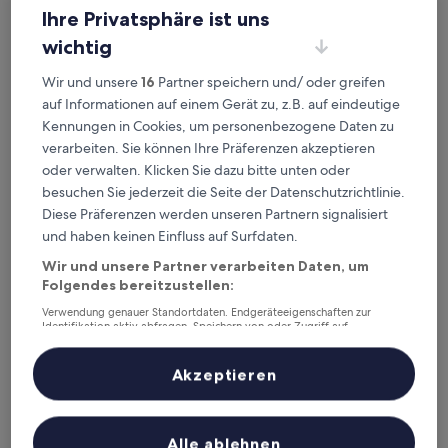
Überprüfe die Preise für diese Daten
Ihre Privatsphäre ist uns
wichtig
Heute
Morgen
5. Aug. - 6. Aug.
6. Aug. - 7. Aug.
Wir und unsere
16
Partner speichern und/ oder greifen
auf Informationen auf einem Gerät zu, z.B. auf eindeutige
Dieses Wochenende
Nächstes Wochenende
Kennungen in Cookies, um personenbezogene Daten zu
7. Aug. - 9. Aug.
14. Aug. - 16. Aug.
verarbeiten. Sie können Ihre Präferenzen akzeptieren
Empfohlene Unterkünfte
Preis (aufsteigend)
Ent
oder verwalten. Klicken Sie dazu bitte unten oder
besuchen Sie jederzeit die Seite der Datenschutzrichtlinie.
Deine Ausgangsbasis nahe
Diese Präferenzen werden unseren Partnern signalisiert
Bahnhof Havelock
und haben keinen Einfluss auf Surfdaten.
Wir und unsere Partner verarbeiten Daten, um
Folgendes bereitzustellen:
Havelock Inn & Suites
Verwendung genauer Standortdaten. Endgeräteeigenschaften zur
Identifikation aktiv abfragen. Speichern von oder Zugriff auf
Informationen auf einem Endgerät. Personalisierte Werbung und
Inhalte, Messung von Werbeleistung und der Performance von Inhalten,
Zielgruppenforschung sowie Entwicklung und Verbesserung von
Akzeptieren
Angeboten.
Liste der Partner (Lieferanten)
Alle ablehnen