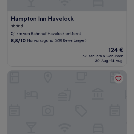
Hampton Inn Havelock
Hampton Inn Havelock
2.5-
Sterne-
0,1 km von Bahnhof Havelock entfernt
Unterkunft
8.8
8,8/10
Hervorragend
(638 Bewertungen)
von
Der
124 €
10,
Preis
Hervorragend,
inkl. Steuern & Gebühren
beträgt
30. Aug.–31. Aug.
(638
124 €
Bewertungen)
Sherwood Motel