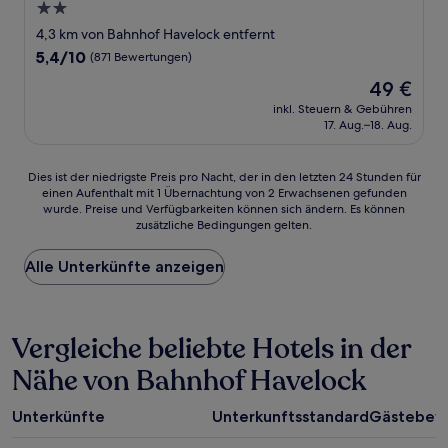
2.0-
Sterne-
4,3 km von Bahnhof Havelock entfernt
Unterkunft
5.4
5,4/10
(871 Bewertungen)
von
Der
49 €
10,
Preis
(871
inkl. Steuern & Gebühren
beträgt
17. Aug.–18. Aug.
Bewertungen)
49 €
Dies
Dies ist der niedrigste Preis pro Nacht, der in den letzten 24 Stunden für
einen Aufenthalt mit 1 Übernachtung von 2 Erwachsenen gefunden
ist
wurde. Preise und Verfügbarkeiten können sich ändern. Es können
der
zusätzliche Bedingungen gelten.
niedrigste
Preis
Alle Unterkünfte anzeigen
pro
Nacht,
der
in
Vergleiche beliebte Hotels in der
den
letzten
Nähe von Bahnhof Havelock
24 Stunden
für
einen
Unterkünfte
Unterkunftsstandard
Gästebew
Aufenthalt
mit