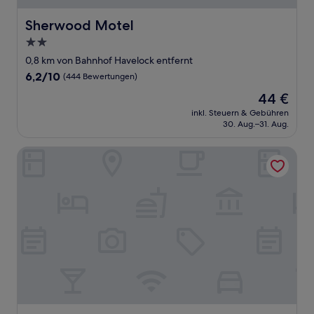
Sherwood Motel
Sherwood Motel
2.0-
Sterne-
0,8 km von Bahnhof Havelock entfernt
Unterkunft
6.2
6,2/10
(444 Bewertungen)
von
Der
44 €
10,
Preis
(444
inkl. Steuern & Gebühren
beträgt
30. Aug.–31. Aug.
Bewertungen)
44 €
Quality Inn near MCAS Cherry Point