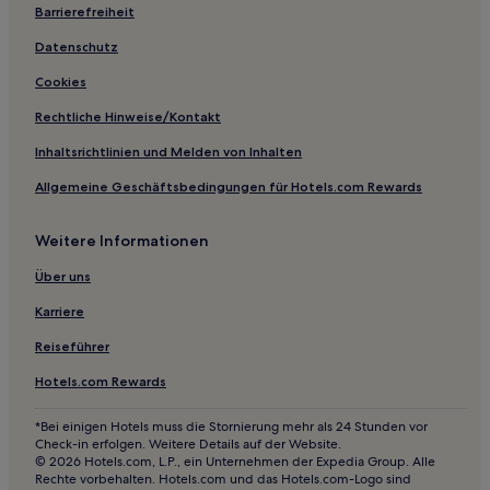
Hotels mit Parkplatz in Chapel Hill
Barrierefreiheit
Strand in North Carolina
Datenschutz
Golf in North Carolina
Cookies
Günstige in Jacksonville
Rechtliche Hinweise/Kontakt
Hotels mit inbegriffenem Frühstück in Jacksonville
Inhaltsrichtlinien und Melden von Inhalten
Hotels mit Küchenzeile in Wilmington
Allgemeine Geschäftsbedingungen für Hotels.com Rewards
Haustierfreundliche in Wilmington
Hotels mit inbegriffenem Frühstück in Wilmington
Weitere Informationen
Günstige in Wilmington
Über uns
Strand in Wilmington
Karriere
Luxus in Wilmington
Reiseführer
Golf in Wilmington
Hotels.com Rewards
Hotels mit Pool in Wilmington
Strand in Kitty Hawk
*Bei einigen Hotels muss die Stornierung mehr als 24 Stunden vor
Check-in erfolgen. Weitere Details auf der Website.
Günstige in Sanford
© 2026 Hotels.com, L.P., ein Unternehmen der Expedia Group. Alle
Rechte vorbehalten. Hotels.com und das Hotels.com-Logo sind