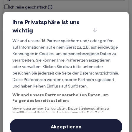
Ich reise geschäftlich
Suchen
Ihre Privatsphäre ist uns
wichtig
Wir und unsere
16
Partner speichern und/ oder greifen
Kostenlose Stornierung bei
auf Informationen auf einem Gerät zu, z.B. auf eindeutige
Planänderungen
Kennungen in Cookies, um personenbezogene Daten zu
verarbeiten. Sie können Ihre Präferenzen akzeptieren
Verdiene Prämien für jede
oder verwalten. Klicken Sie dazu bitte unten oder
wahrgenommene Übernachtung
besuchen Sie jederzeit die Seite der Datenschutzrichtlinie.
Diese Präferenzen werden unseren Partnern signalisiert
und haben keinen Einfluss auf Surfdaten.
Mehr sparen mit Preisen für Mitglieder
Wir und unsere Partner verarbeiten Daten, um
Folgendes bereitzustellen:
Verwendung genauer Standortdaten. Endgeräteeigenschaften zur
Überprüfe die Preise für diese Daten
Identifikation aktiv abfragen. Speichern von oder Zugriff auf
Informationen auf einem Endgerät. Personalisierte Werbung und
Inhalte, Messung von Werbeleistung und der Performance von Inhalten,
Heute
Morgen
Zielgruppenforschung sowie Entwicklung und Verbesserung von
Akzeptieren
Angeboten.
6. Aug. - 7. Aug.
7. Aug. - 8. Aug.