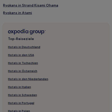
Ryokans in Strand Kisami Ohama
Ryokans in Atami
Ryokans in Präfektur Shizuoka
Pensionen in Senganmon Rocks
Ryokans in Higashiizu
Top-Reiseziele
Ryokans in Shuzenji
Hotels in Deutschland
Pensionen in Strand Togai
Hotels in den USA
Gasthäuser in Strand Togai
Hotels in Tschechien
Gasthäuser in Ito
Hotels in Österreich
Pensionen in Ito
Hotels in den Niederlanden
Ryokans in Ito
Hotels in Italien
Ryokans in Atami Sun Beach
Gasthäuser in Atami Sun Beach
Hotels in Schweden
Gasthäuser in Shirahama
Hotels in Portugal
Ryokans in Numazu
Hotels in Polen