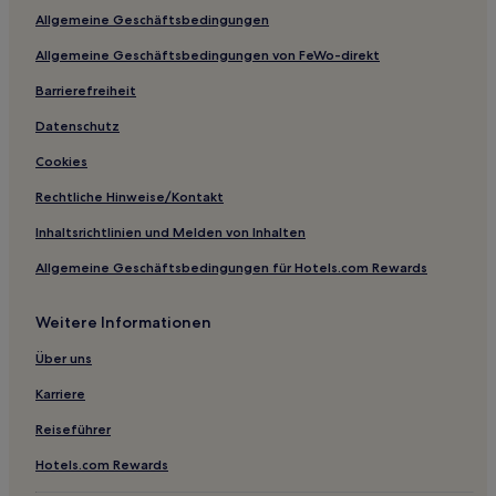
Allgemeine Geschäftsbedingungen
Atami Hotels
Allgemeine Geschäftsbedingungen von FeWo-direkt
Oyama Hotels
Barrierefreiheit
Shirahama Hotels
Hotels nahe Kiyomizu-Tempel
Datenschutz
Hotels nahe Koibito-misaki
Cookies
Katase Onsen Hotels
Rechtliche Hinweise/Kontakt
Hotels nahe Atagawa You Yu Strand
Inhaltsrichtlinien und Melden von Inhalten
Hotels nahe Izu World Hawaiians
Allgemeine Geschäftsbedingungen für Hotels.com Rewards
Hotels nahe Inatori Onsen
Weitere Informationen
Sunto Bezirk: Hotels
Yoshida Hotels
Über uns
Hotels nahe Miho no Matsubara Kultur- und
Karriere
Kreativitätszentrum
Reiseführer
Hotels nahe Koushikiji
Hotels.com Rewards
Izu Hotels