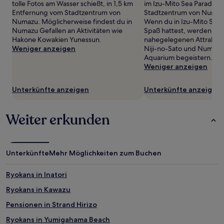
Preise
tolle Fotos am Wasser schießt, in 1,5 km
im Izu-Mito Sea Paradise,
und
Entfernung vom Stadtzentrum von
Stadtzentrum von Numazu
Verfügbarkeiten
Numazu. Möglicherweise findest du in
Wenn du in Izu-Mito Sea 
können
Numazu Gefallen an Aktivitäten wie
Spaß hattest, werden dic
sich
Hakone Kowakien Yunessun.
nahegelegenen Attraktio
ändern.
Weniger anzeigen
Niji-no-Sato und Numazu
Es
Aquarium begeistern.
können
Weniger anzeigen
zusätzliche
Bedingungen
Unterkünfte anzeigen
Unterkünfte anzeigen
gelten.
Weiter erkunden
Unterkünfte
Mehr Möglichkeiten zum Buchen
Ryokans in Inatori
Ryokans in Kawazu
Pensionen in Strand Hirizo
Ryokans in Yumigahama Beach