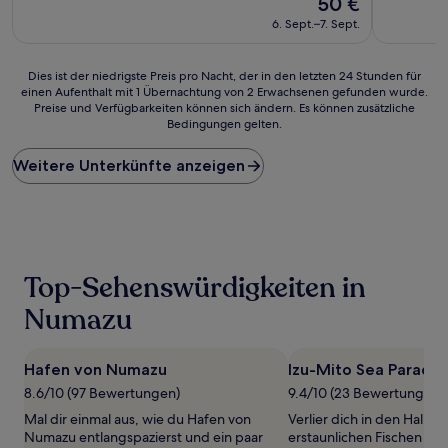
50 €
10,
10,
Preis
Hervorragend,
Sehr
6. Sept.–7. Sept.
beträgt
(1.004
gut,
50 €
Bewertungen)
(393
Bewertun
Dies
Dies ist der niedrigste Preis pro Nacht, der in den letzten 24 Stunden für
einen Aufenthalt mit 1 Übernachtung von 2 Erwachsenen gefunden wurde.
ist
Preise und Verfügbarkeiten können sich ändern. Es können zusätzliche
der
Bedingungen gelten.
niedrigste
Preis
Weitere Unterkünfte anzeigen
pro
Nacht,
der
in
den
letzten
24 Stunden
Top-Sehenswürdigkeiten in
für
einen
Numazu
Aufenthalt
mit
1 Übernachtung
Hafen von Numazu
Izu-Mito Sea Paradis
von
8.6/10 (97 Bewertungen)
9.4/10 (23 Bewertungen)
2 Erwachsenen
gefunden
Mal dir einmal aus, wie du Hafen von
Verlier dich in den Hallen
wurde.
Numazu entlangspazierst und ein paar
erstaunlichen Fischen u