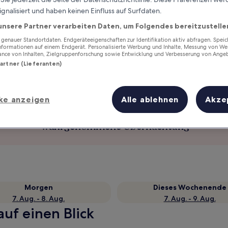
ignalisiert und haben keinen Einfluss auf Surfdaten.
unsere Partner verarbeiten Daten, um Folgendes bereitzustelle
enauer Standortdaten. Endgeräteeigenschaften zur Identifikation aktiv abfragen. Spei
Informationen auf einem Endgerät. Personalisierte Werbung und Inhalte, Messung von We
ance von Inhalten, Zielgruppenforschung sowie Entwicklung und Verbesserung von Ange
Partner (Lieferanten)
ke anzeigen
Alle ablehnen
Akze
Verdiene Prämien für jede
wahrgenommene Übernachtung
Morgen
Dieses Wochenende
7. Aug. - 8. Aug.
7. Aug. - 9. Aug.
auf einen Blick