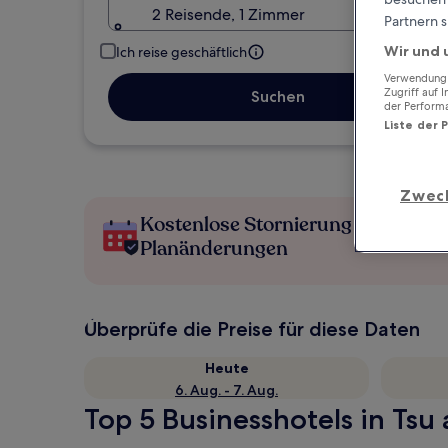
2 Reisende, 1 Zimmer
Partnern s
Wir und 
Ich reise geschäftlich
Verwendung g
Zugriff auf 
Suchen
der Perform
Liste der 
Zwec
Kostenlose Stornierung bei
Planänderungen
Überprüfe die Preise für diese Daten
Heute
6. Aug. - 7. Aug.
Top 5 Businesshotels in Tsu 