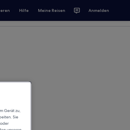
ieren
Hilfe
Meine Reisen
Anmelden
em Gerät zu,
eiten. Sie
 oder
rden unseren