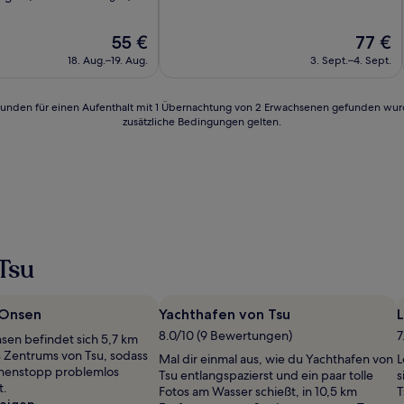
10,
Wunderbar,
Der
Der
55 €
77 €
(1.861
Preis
Preis
Bewertungen)
18. Aug.–19. Aug.
3. Sept.–4. Sept.
beträgt
beträgt
55 €
77 €
n)
24 Stunden für einen Aufenthalt mit 1 Übernachtung von 2 Erwachsenen gefunden wu
zusätzliche Bedingungen gelten.
Tsu
 Onsen
Yachthafen von Tsu
8.0/10 (9 Bewertungen)
7
sen befindet sich 5,7 km
 Zentrums von Tsu, sodass
Mal dir einmal aus, wie du Yachthafen von
L
chenstopp problemlos
Tsu entlangspazierst und ein paar tolle
s
t.
Fotos am Wasser schießt, in 10,5 km
T
eigen