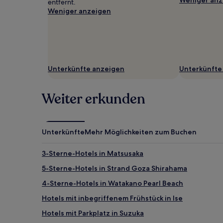
entfernt.
gefunden
Weniger anzeigen
wurde.
Preise
und
Verfügbarkeiten
können
sich
Unterkünfte anzeigen
Unterkünfte
ändern.
Es
können
Weiter erkunden
zusätzliche
Bedingungen
gelten.
Unterkünfte
Mehr Möglichkeiten zum Buchen
3-Sterne-Hotels in Matsusaka
5-Sterne-Hotels in Strand Goza Shirahama
4-Sterne-Hotels in Watakano Pearl Beach
Hotels mit inbegriffenem Frühstück in Ise
Hotels mit Parkplatz in Suzuka