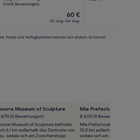
von
von
(1.000 Bewertungen)
10,
10,
Der
60 €
Hervorragend,
Wunderbar,
Preis
(1.000
(720
23. Aug.–24. Aug.
18
beträgt
Bewertungen)
Bewertungen)
60 €
rde. Preise und Verfügbarkeiten können sich ändern. Es können
Louvre Museum of Sculpture
Mie Prefectural Art Mus
.4/10 (6 Bewertungen)
8.6/10 (9 Bewertungen)
ouvre Museum of Sculpture befindet
Mie Prefectural Art Museum be
ich 6,1 km außerhalb des Zentrums von
10,5 km außerhalb des Zentrum
su, sodass sich ein Zwischenstopp
sodass sich ein Zwischenstopp