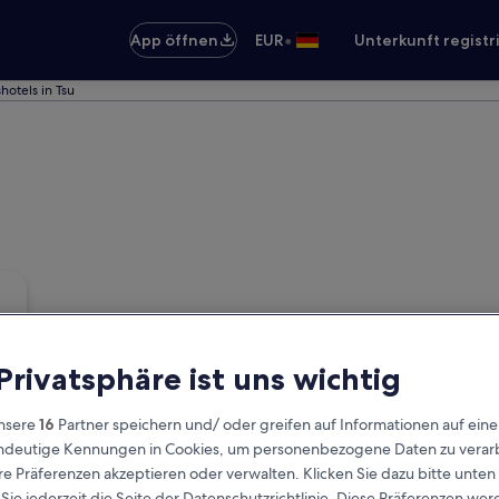
•
App öffnen
EUR
Unterkunft registr
hotels in Tsu
 Privatsphäre ist uns wichtig
nsere
16
Partner speichern und/ oder greifen auf Informationen auf ein
eindeutige Kennungen in Cookies, um personenbezogene Daten zu verarb
e Präferenzen akzeptieren oder verwalten. Klicken Sie dazu bitte unten
ie jederzeit die Seite der Datenschutzrichtlinie. Diese Präferenzen we