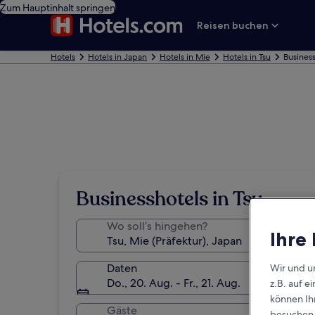
Zum Hauptinhalt springen
Reisen buchen
Hotels
Hotels in Japan
Hotels in Mie
Hotels in Tsu
Business
Businesshotels in Tsu
Wo soll’s hingehen?
Ihre
Daten
Wir und u
Do., 20. Aug. - Fr., 21. Aug.
z.B. auf 
können Ihr
Gäste
besuchen S