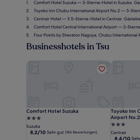
Comfort Hotel Suzuka
— 3-Sterne-Hotel in Suzuka. Gä
Toyoko Inn Chubu International Airport No.2
— 3-Stern
Centrair Hotel
— 3.5-Sterne-Hotel in Centrair. Gäste
Comfort Hotel Central International Airport
— 3-Sterne-
Four Points by Sheraton Nagoya, Chubu International A
Businesshotels in Tsu
Comfort Hotel Suzuka
Toyoko Inn C
Comfort Hotel Suzuka
Toyoko Inn C
Comfort Hotel Suzuka
Toyoko Inn C
Airport No.2
3.0-
3.0-
Sterne-
Suzuka
Sterne-
Unterkunft
8.2
8,2/10
Sehr gut
(186 Bewertungen)
Centrair
von
Unterkunft
8.4
8,4/10
Sehr