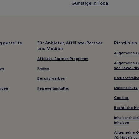
Günstige in Toba
Günstige in Tsu
Business in Mie
Haustierfreundliche nahe Wata
Hotels mit Thermalbad in Komo
g gestellte
Für Anbieter, Affliliate-Partner
Richtlinien
und Medien
Hotels mit Thermalbad nahe St
Allgemeine 
Hotels nahe Suzuka City Tradit
Affiliate-Partner-Programm
Allgemeine 
Momotori Hotels
von FeWo-dir
gen
Presse
Mie: Hotels
Barrierefreihe
Bei uns werben
Tsu Hotels
Datenschutz
erten
Reiseveranstalter
Kume Hotels
Cookies
Minamiise Hotels
Rechtliche H
Hotels nahe Toba-Station
Inhaltsrichtl
Inhalten
Gokashoura Hotels
Allgemeine 
Hotels nahe Futami Sea Paradis
für Hotels.c