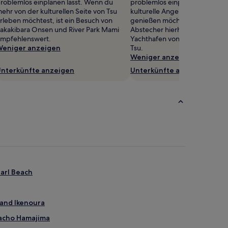
roblemlos einplanen lässt. Wenn du
problemlos einplanen lässt. W
ehr von der kulturellen Seite von Tsu
kulturelle Angebot in Tsu in v
rleben möchtest, ist ein Besuch von
genießen möchtest, plane ein
akakibara Onsen und River Park Mami
Abstecher hierhin: Saorina-Sta
mpfehlenswert.
Yachthafen von Tsu und Burgr
eniger anzeigen
Tsu.
Weniger anzeigen
nterkünfte anzeigen
Unterkünfte anzeigen
arl Beach
rand Ikenoura
macho Hamajima