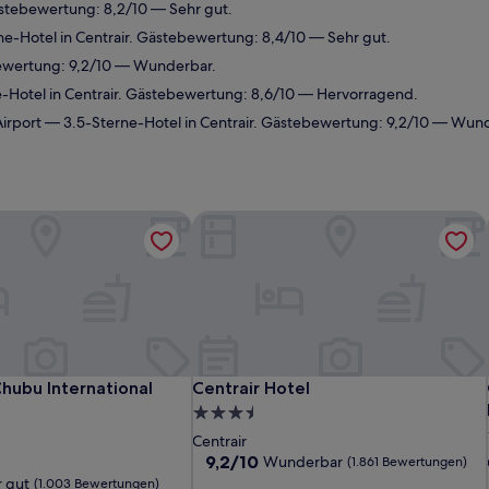
stebewertung: 8,2/10 — Sehr gut.
e-Hotel in Centrair. Gästebewertung: 8,4/10 — Sehr gut.
bewertung: 9,2/10 — Wunderbar.
Hotel in Centrair. Gästebewertung: 8,6/10 — Hervorragend.
irport
— 3.5-Sterne-Hotel in Centrair. Gästebewertung: 9,2/10 — Wun
hubu International Airport No.2
Centrair Hotel
hubu International Airport No.2
Centrair Hotel
hubu International
Centrair Hotel
3.5-
Sterne-
Centrair
Unterkunft
9.2
9,2/10
Wunderbar
(1.861 Bewertungen)
von
 gut
(1.003 Bewertungen)