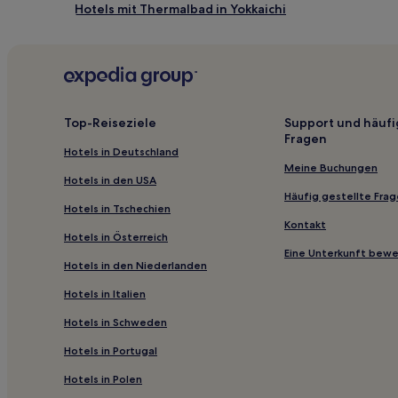
Hotels mit Thermalbad in Yokkaichi
Familien in Shima
Günstige in Mie
Günstige nahe Watakano Pearl Beach
Hotels mit Thermalbad nahe Watakano Pearl Beach
Top-Reiseziele
Support und häufi
Fragen
Hotels mit Parkplatz in Ugata
Hotels in Deutschland
Günstige nahe Strand Goza Shirahama
Meine Buchungen
Hotels in den USA
Kawasaki Hotels
Häufig gestellte Fra
Hotels in Tschechien
Taki Bezirk: Hotels
Kontakt
Hotels in Österreich
Michikata Hotels
Eine Unterkunft bew
Hotels in den Niederlanden
Fuseda Hotels
Hotels in Italien
Hotels nahe Station Kawaramachi
Hotels in Schweden
Taki Hotels
Hotels in Portugal
Kawagoe Hotels
Hotels in Polen
Hotels nahe Bahnhof Shiohama