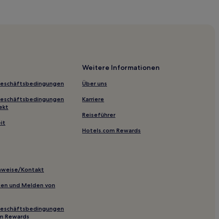
kano Pearl Beach
no
Weitere Informationen
rand Goza Shirahama
Geschäftsbedingungen
Über uns
ional Handicrafts Museum
Geschäftsbedingungen
Karriere
ekt
Reiseführer
it
Hotels.com Rewards
inweise/Kontakt
inien und Melden von
Geschäftsbedingungen
e
om Rewards