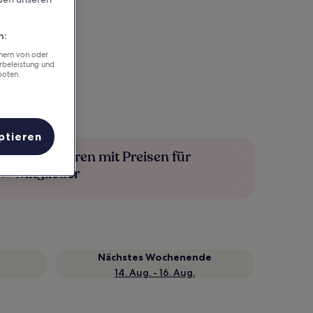
n:
chern von oder
rbeleistung und
boten.
ptieren
Mehr sparen mit Preisen für
Mitglieder
Nächstes Wochenende
14. Aug. - 16. Aug.