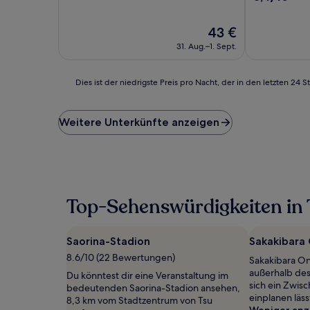
10,
von
Sehr
10,
Der
43 €
gut,
Sehr
Preis
(186
gut,
31. Aug.–1. Sept.
beträgt
Bewertungen)
(1.003
43 €
Bewertunge
Dies
Dies ist der niedrigste Preis pro Nacht, der in den letzten 
ist
der
niedrigste
Weitere Unterkünfte anzeigen
Preis
pro
Nacht,
der
in
den
Top-Sehenswürdigkeiten in 
letzten
24 Stunden
für
Saorina-Stadion
Sakakibara
einen
Aufenthalt
8.6/10 (22 Bewertungen)
Sakakibara On
mit
außerhalb des
Du könntest dir eine Veranstaltung im
1 Übernachtung
sich ein Zwis
bedeutenden Saorina-Stadion ansehen,
von
einplanen läss
8,3 km vom Stadtzentrum von Tsu
2 Erwachsenen
Weniger anz