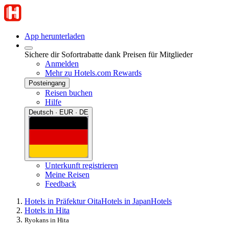
App herunterladen
Sichere dir Sofortrabatte dank Preisen für Mitglieder
Anmelden
Mehr zu Hotels.com Rewards
Posteingang
Reisen buchen
Hilfe
Deutsch · EUR · DE
Unterkunft registrieren
Meine Reisen
Feedback
Hotels in Präfektur Oita
Hotels in Japan
Hotels
Hotels in Hita
Ryokans in Hita