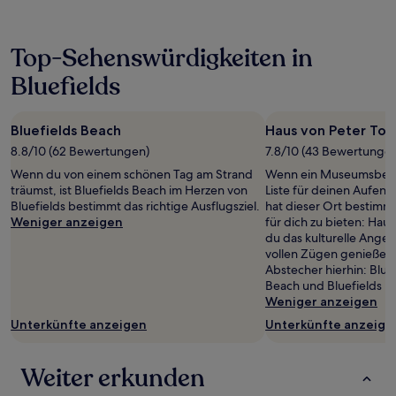
der
in
den
Top-Sehenswürdigkeiten in
letzten
24 Stunden
Bluefields
für
einen
Aufenthalt
Bluefields Beach
Haus von Peter Tos
mit
1 Übernachtung
8.8/10 (62 Bewertungen)
7.8/10 (43 Bewertunge
von
Wenn du von einem schönen Tag am Strand
Wenn ein Museumsbesu
2 Erwachsenen
träumst, ist Bluefields Beach im Herzen von
Liste für deinen Aufentha
gefunden
Bluefields bestimmt das richtige Ausflugsziel.
hat dieser Ort bestimm
wurde.
Weniger anzeigen
für dich zu bieten: Hau
Preise
du das kulturelle Angebo
und
vollen Zügen genießen 
Verfügbarkeiten
Abstecher hierhin: Bluef
können
Beach und Bluefields H
sich
Weniger anzeigen
ändern.
Es
Unterkünfte anzeigen
Unterkünfte anzeige
können
zusätzliche
Bedingungen
Weiter erkunden
gelten.