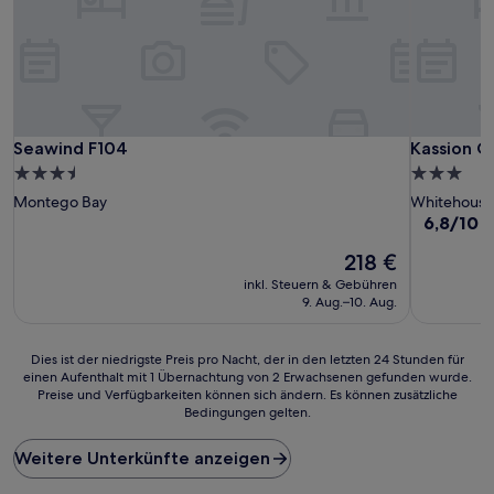
Seawind F104
Kassion C
Seawind F104
Kassion C
3.5-
3.0-
Sterne-
Sterne-
Montego Bay
Whitehouse
Unterkunft
Unterkunf
6.8
6,8/10
(
von
Der
218 €
10,
Preis
(3
inkl. Steuern & Gebühren
beträgt
Bewertun
9. Aug.–10. Aug.
218 €
Dies
Dies ist der niedrigste Preis pro Nacht, der in den letzten 24 Stunden für
einen Aufenthalt mit 1 Übernachtung von 2 Erwachsenen gefunden wurde.
ist
Preise und Verfügbarkeiten können sich ändern. Es können zusätzliche
der
Bedingungen gelten.
niedrigste
Preis
Weitere Unterkünfte anzeigen
pro
Nacht,