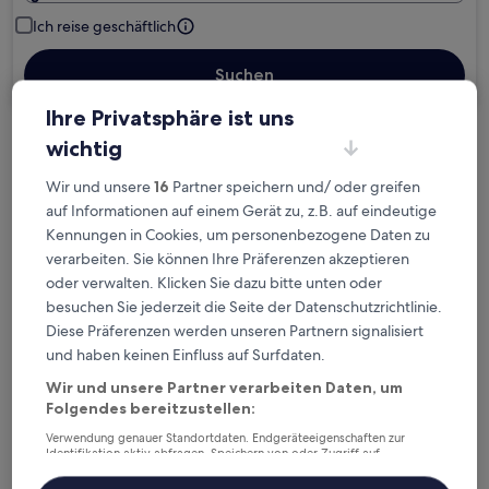
Ich reise geschäftlich
Suchen
Ihre Privatsphäre ist uns
wichtig
Kostenlose Stornierung bei
Planänderungen
Wir und unsere
16
Partner speichern und/ oder greifen
auf Informationen auf einem Gerät zu, z.B. auf eindeutige
Verdiene Prämien für jede
Kennungen in Cookies, um personenbezogene Daten zu
verarbeiten. Sie können Ihre Präferenzen akzeptieren
wahrgenommene Übernachtung
oder verwalten. Klicken Sie dazu bitte unten oder
besuchen Sie jederzeit die Seite der Datenschutzrichtlinie.
Mehr sparen mit Preisen für Mitglieder
Diese Präferenzen werden unseren Partnern signalisiert
und haben keinen Einfluss auf Surfdaten.
Wir und unsere Partner verarbeiten Daten, um
Folgendes bereitzustellen:
Überprüfe die Preise für diese Daten
Verwendung genauer Standortdaten. Endgeräteeigenschaften zur
Identifikation aktiv abfragen. Speichern von oder Zugriff auf
Heute
Morgen
Informationen auf einem Endgerät. Personalisierte Werbung und
6. Aug. - 7. Aug.
7. Aug. - 8. Aug.
Inhalte, Messung von Werbeleistung und der Performance von Inhalten,