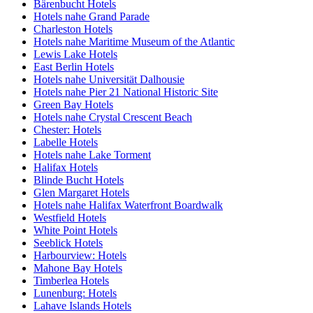
Bärenbucht Hotels
Hotels nahe Grand Parade
Charleston Hotels
Hotels nahe Maritime Museum of the Atlantic
Lewis Lake Hotels
East Berlin Hotels
Hotels nahe Universität Dalhousie
Hotels nahe Pier 21 National Historic Site
Green Bay Hotels
Hotels nahe Crystal Crescent Beach
Chester: Hotels
Labelle Hotels
Hotels nahe Lake Torment
Halifax Hotels
Blinde Bucht Hotels
Glen Margaret Hotels
Hotels nahe Halifax Waterfront Boardwalk
Westfield Hotels
White Point Hotels
Seeblick Hotels
Harbourview: Hotels
Mahone Bay Hotels
Timberlea Hotels
Lunenburg: Hotels
Lahave Islands Hotels