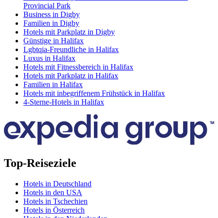
Provincial Park
Business in Digby
Familien in Digby
Hotels mit Parkplatz in Digby
Günstige in Halifax
Lgbtqia-Freundliche in Halifax
Luxus in Halifax
Hotels mit Fitnessbereich in Halifax
Hotels mit Parkplatz in Halifax
Familien in Halifax
Hotels mit inbegriffenem Frühstück in Halifax
4-Sterne-Hotels in Halifax
Top-Reiseziele
Hotels in Deutschland
Hotels in den USA
Hotels in Tschechien
Hotels in Österreich