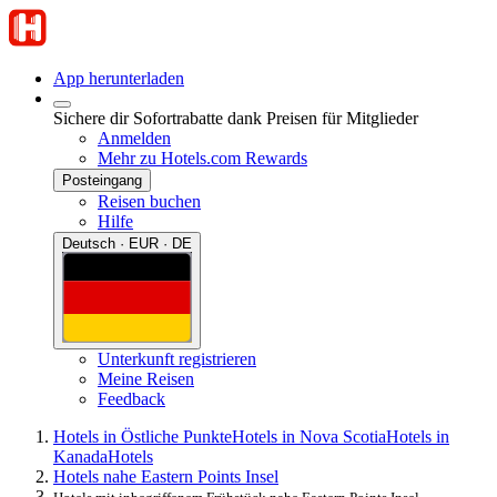
App herunterladen
Sichere dir Sofortrabatte dank Preisen für Mitglieder
Anmelden
Mehr zu Hotels.com Rewards
Posteingang
Reisen buchen
Hilfe
Deutsch · EUR · DE
Unterkunft registrieren
Meine Reisen
Feedback
Hotels in Östliche Punkte
Hotels in Nova Scotia
Hotels in
Kanada
Hotels
Hotels nahe Eastern Points Insel