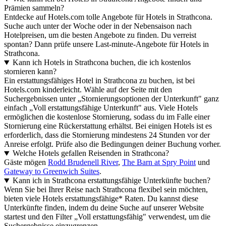
Prämien sammeln?
Entdecke auf Hotels.com tolle Angebote für Hotels in Strathcona.
Suche auch unter der Woche oder in der Nebensaison nach
Hotelpreisen, um die besten Angebote zu finden. Du verreist
spontan? Dann prüfe unsere Last-minute-Angebote für Hotels in
Strathcona.
Kann ich Hotels in Strathcona buchen, die ich kostenlos
stornieren kann?
Ein erstattungsfähiges Hotel in Strathcona zu buchen, ist bei
Hotels.com kinderleicht. Wähle auf der Seite mit den
Suchergebnissen unter „Stornierungsoptionen der Unterkunft" ganz
einfach „Voll erstattungsfähige Unterkunft" aus. Viele Hotels
ermöglichen die kostenlose Stornierung, sodass du im Falle einer
Stornierung eine Rückerstattung erhältst. Bei einigen Hotels ist es
erforderlich, dass die Stornierung mindestens 24 Stunden vor der
Anreise erfolgt. Prüfe also die Bedingungen deiner Buchung vorher.
Welche Hotels gefallen Reisenden in Strathcona?
Gäste mögen
Rodd Brudenell River
,
The Barn at Spry Point
und
Gateway to Greenwich Suites
.
Kann ich in Strathcona erstattungsfähige Unterkünfte buchen?
Wenn Sie bei Ihrer Reise nach Strathcona flexibel sein möchten,
bieten viele Hotels erstattungsfähige* Raten. Du kannst diese
Unterkünfte finden, indem du deine Suche auf unserer Website
startest und den Filter „Voll erstattungsfähig" verwendest, um die
Suchergebnisse einzugrenzen.