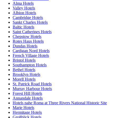
Alma Hotels
Valley Hotels
Albion Hotels
Cambridge Hotels
Sankt Charles Hotels
Baltic Hotels
Saint Catherines Hotels
Chepstow Hotels
Rotes Haus Hotels
Dundas Hotels
Cardigan Nord Hotels
French Village Hotels
Bristol Hotels
Southampton Hotels
Bethel Hotels
Brooklyn Hotels
Morell Hotels
St. Patrick Road Hotels
Murray Harbour Hotels
Forest Hill Hotels
Annandale Hotels
Hotels nahe Roma at Three Rivers National Historic Site
Marie Hotels
Hermitage Hotels
Großblick Hotels