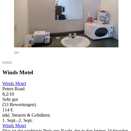
Winds Motel
Winds Motel
Peters Road
8,2/10
Sehr gut
(53 Bewertungen)
114 €
inkl. Steuern & Gebühren
1. Sept.–2. Sept.
Winds Motel
Dies ist der niedrigste Preis pro Nacht, der in den letzten 24 Stunden