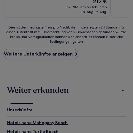
212 €
10,
10,
Preis
Wunderbar,
(66
inkl. Steuern & Gebühren
beträgt
(71
Bewertun
8. Aug.–9. Aug.
212 €
Bewertungen)
Dies
Dies ist der niedrigste Preis pro Nacht, der in den letzten 24 Stunden für
einen Aufenthalt mit 1 Übernachtung von 2 Erwachsenen gefunden wurde.
ist
Preise und Verfügbarkeiten können sich ändern. Es können zusätzliche
der
Bedingungen gelten.
niedrigste
Preis
Weitere Unterkünfte anzeigen
pro
Nacht,
der
in
den
letzten
24 Stunden
Weiter erkunden
für
einen
Aufenthalt
mit
Unterkünfte
1 Übernachtung
von
Hotels nahe Mahogany Beach
2 Erwachsenen
gefunden
Hotels nahe Turtle Beach