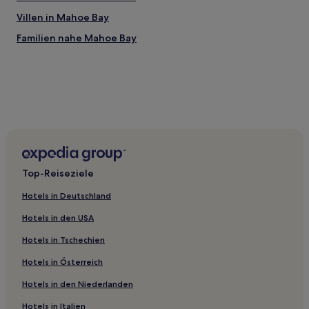
wurde.
Preise
Villen in Mahoe Bay
und
Familien nahe Mahoe Bay
Verfügbarkeiten
können
sich
ändern.
Es
können
zusätzliche
Bedingungen
gelten.
Top-Reiseziele
Hotels in Deutschland
Hotels in den USA
Hotels in Tschechien
Hotels in Österreich
Hotels in den Niederlanden
Hotels in Italien