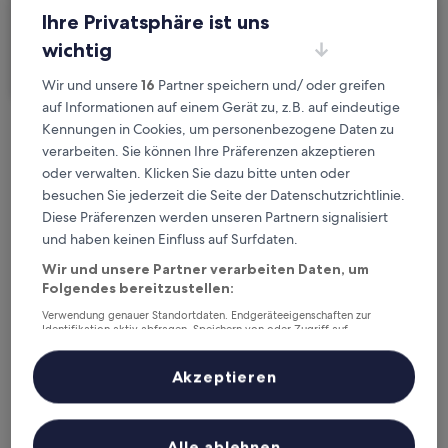
Ihre Privatsphäre ist uns
Ich reise geschäftlich
wichtig
Suchen
Wir und unsere
16
Partner speichern und/ oder greifen
auf Informationen auf einem Gerät zu, z.B. auf eindeutige
Kennungen in Cookies, um personenbezogene Daten zu
Kostenlose Stornierung bei
verarbeiten. Sie können Ihre Präferenzen akzeptieren
Planänderungen
oder verwalten. Klicken Sie dazu bitte unten oder
besuchen Sie jederzeit die Seite der Datenschutzrichtlinie.
Verdiene Prämien für jede
Diese Präferenzen werden unseren Partnern signalisiert
wahrgenommene Übernachtung
und haben keinen Einfluss auf Surfdaten.
Wir und unsere Partner verarbeiten Daten, um
Folgendes bereitzustellen:
Mehr sparen mit Preisen für Mitglieder
Verwendung genauer Standortdaten. Endgeräteeigenschaften zur
Identifikation aktiv abfragen. Speichern von oder Zugriff auf
Informationen auf einem Endgerät. Personalisierte Werbung und
Inhalte, Messung von Werbeleistung und der Performance von Inhalten,
Zielgruppenforschung sowie Entwicklung und Verbesserung von
Akzeptieren
Überprüfe die Preise für diese Daten
Angeboten.
Liste der Partner (Lieferanten)
Heute
Morgen
6. Aug. - 7. Aug.
7. Aug. - 8. Aug.
Alle ablehnen