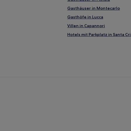
Gasthäuser in Montecarlo
Gasthöfe in Lucca
Villen in Capannori
Hotels mit Parkplatz in Santa C
Haustierfreundliche in Lampor
Haustierfreundliche in Gallican
Familien in Pescia
Haustierfreundliche in Monteca
Lgbtqia-Freundliche in Lucca
Familien in Vinci
Hotels mit Weingut in Carmign
Hotels mit Pool in Pistoia
Günstige in Montecatini Terme
Familien in Montecatini Terme
Terme
Haustierfreundliche in Abetone