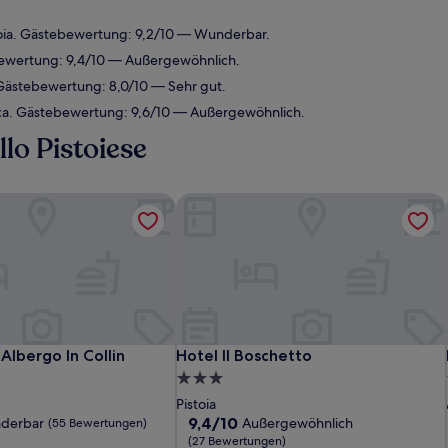
toia. Gästebewertung: 9,2/10 — Wunderbar.
bewertung: 9,4/10 — Außergewöhnlich.
Gästebewertung: 8,0/10 — Sehr gut.
cca. Gästebewertung: 9,6/10 — Außergewöhnlich.
lo Pistoiese
 Albergo In Collin
Hotel Il Boschetto
 Albergo In Collin
Hotel Il Boschetto
 Albergo In Collin
Hotel Il Boschetto
3.0-
Sterne-
Pistoia
Unterkunft
9.4
9,4/10
derbar
Außergewöhnlich
(55 Bewertungen)
von
(27 Bewertungen)