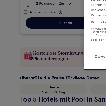
2 Reisende, 1 Zimmer
können Ihr
besuchen S
Ich reise geschäftlich
Partnern s
Wir und 
Suchen
Verwendung g
Zugriff auf 
der Perform
Liste der 
Kostenlose Stornierung bei
Zwec
Planänderungen
Überprüfe die Preise für diese Daten
Heute
6. Aug. - 7. Aug.
Top 5 Hotels mit Pool in San