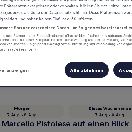
e Präferenzen akzeptieren oder verwalten. Klicken Sie dazu bitte unten
ie jederzeit die Seite der Datenschutzrichtlinie. Diese Präferenzen we
ignalisiert und haben keinen Einfluss auf Surfdaten.
unsere Partner verarbeiten Daten, um Folgendes bereitzustelle
enauer Standortdaten. Endgeräteeigenschaften zur Identifikation aktiv abfragen. Spei
Informationen auf einem Endgerät. Personalisierte Werbung und Inhalte, Messung von We
ance von Inhalten, Zielgruppenforschung sowie Entwicklung und Verbesserung von Ange
Partner (Lieferanten)
Verdiene Prämien für jede
ke anzeigen
Alle ablehnen
Akze
wahrgenommene Übernachtung
Morgen
Dieses Wochenende
7. Aug. - 8. Aug.
7. Aug. - 9. Aug.
 Marcello Pistoiese auf einen Blick