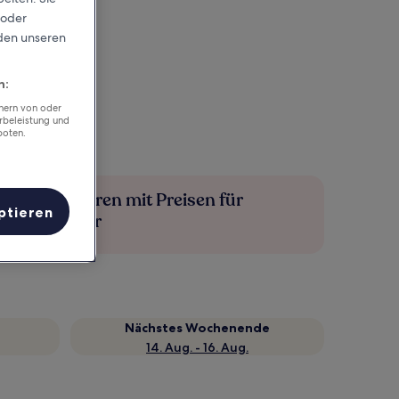
 oder
rden unseren
n:
chern von oder
rbeleistung und
boten.
Mehr sparen mit Preisen für
ptieren
Mitglieder
Nächstes Wochenende
14. Aug. - 16. Aug.