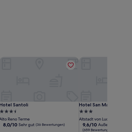
Hotel Santoli
Hotel San Marco
Hotel Santoli
Hotel San Marco
Hotel Santoli
Hotel San Marco
3.5-
3.0-
Sterne-
Sterne-
Alto Reno Terme
Altstadt von Lucca
Unterkunft
Unterkunft
8.0
9.6
8,0/10
9,6/10
Sehr gut
Außergewöhnlich
(36 Bewertungen)
von
von
(659 Bewertungen)