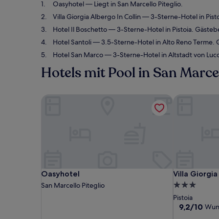
Oasyhotel
— Liegt in San Marcello Piteglio.
Villa Giorgia Albergo In Collin
— 3-Sterne-Hotel in Pis
Hotel Il Boschetto
— 3-Sterne-Hotel in Pistoia. Gäste
Hotel Santoli
— 3.5-Sterne-Hotel in Alto Reno Terme. 
Hotel San Marco
— 3-Sterne-Hotel in Altstadt von Lu
Hotels mit Pool in San Marcel
Oasyhotel
Villa Giorgia
Oasyhotel
Villa Giorgia
Oasyhotel
Villa Giorgia
3.0-
San Marcello Piteglio
Sterne-
Pistoia
Unterkunft
9.2
9,2/10
Wun
von