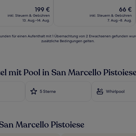
10,
Der
Außergewöhnlich,
Der
199 €
66 €
Preis
(27
Preis
inkl. Steuern & Gebühren
inkl. Steuern & Gebühren
n)
beträgt
Bewertungen)
beträgt
13. Aug.–14. Aug.
7. Aug.–8. Aug.
199 €
66 €
24 Stunden für einen Aufenthalt mit 1 Übernachtung von 2 Erwachsenen gefunden wu
zusätzliche Bedingungen gelten.
l mit Pool in San Marcello Pistoies
5 Sterne
Whirlpool
San Marcello Pistoiese