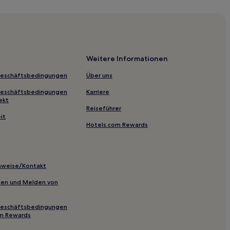
 Lucca
Weitere Informationen
Geschäftsbedingungen
Über uns
ni Centro
Geschäftsbedingungen
Karriere
ekt
Reiseführer
it
Hotels.com Rewards
inweise/Kontakt
inien und Melden von
Geschäftsbedingungen
om Rewards