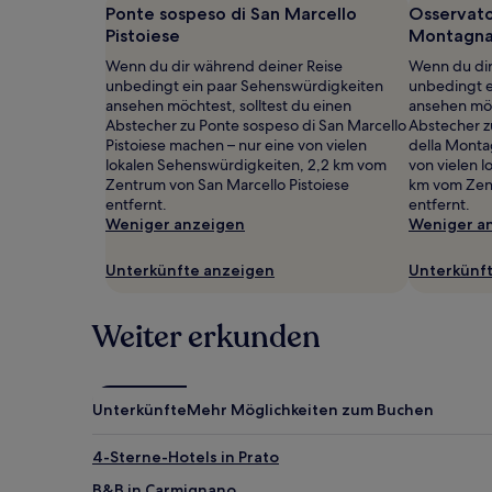
Ponte sospeso di San Marcello
Osservato
gefunden
wurde.
Pistoiese
Montagna 
Preise
Wenn du dir während deiner Reise
Wenn du dir
und
unbedingt ein paar Sehenswürdigkeiten
unbedingt e
Verfügbarkeiten
ansehen möchtest, solltest du einen
ansehen möc
können
Abstecher zu Ponte sospeso di San Marcello
Abstecher z
sich
Pistoiese machen – nur eine von vielen
della Monta
ändern.
lokalen Sehenswürdigkeiten, 2,2 km vom
von vielen 
Es
Zentrum von San Marcello Pistoiese
km vom Zent
können
entfernt.
entfernt.
zusätzliche
Weniger anzeigen
Weniger a
Bedingungen
gelten.
Unterkünfte anzeigen
Unterkünf
Weiter erkunden
Unterkünfte
Mehr Möglichkeiten zum Buchen
4-Sterne-Hotels in Prato
B&B in Carmignano