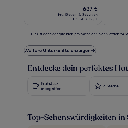
10,
Der
Wunderbar,
637 €
Preis
(55
inkl. Steuern & Gebühren
beträgt
Bewertunge
1. Sept.–2. Sept.
637 €
Dies
Dies ist der niedrigste Preis pro Nacht, der in den letzten 
ist
der
niedrigste
Weitere Unterkünfte anzeigen
Preis
pro
Nacht,
Entdecke dein perfektes Hote
der
in
den
Frühstück
letzten
4 Sterne
inbegriffen
24 Stunden
für
einen
Aufenthalt
mit
Top-Sehenswürdigkeiten in 
1 Übernachtung
von
2 Erwachsenen