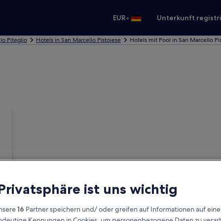
•
EUR
Unterkunft registr
lo Piteglio
Hotels in San Marcello Pistoiese
Hotels mit Pool in San Marcello Pi
 Privatsphäre ist uns wichtig
nsere
16
Partner speichern und/ oder greifen auf Informationen auf ein
eindeutige Kennungen in Cookies, um personenbezogene Daten zu verarb