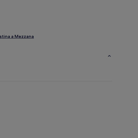
ristina a Mezzana
ecchio
o
rlo
ano
 Cutigliano