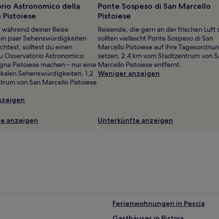
rio Astronomico della
Ponte Sospeso di San Marcello
Pistoiese
Pistoiese
 während deiner Reise
Reisende, die gern an der frischen Luft 
in paar Sehenswürdigkeiten
sollten vielleicht Ponte Sospeso di San
htest, solltest du einen
Marcello Pistoiese auf ihre Tagesordnu
u Osservatorio Astronomico
setzen, 2,4 km vom Stadtzentrum von S
gna Pistoiese machen – nur eine
Marcello Pistoiese entfernt.
lokalen Sehenswürdigkeiten, 1,2
Weniger anzeigen
rum von San Marcello Pistoiese
nzeigen
te anzeigen
Unterkünfte anzeigen
Ferienwohnungen in Pescia
Gasthäuser in Pistoia