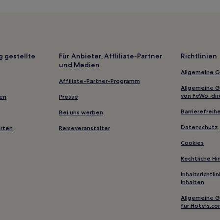
Business in Prato
Haustierfreundliche in Prato
Haustierfreundliche in Bagni di
g gestellte
Für Anbieter, Affliliate-Partner
Richtlinien
La Serra Hotels
und Medien
Allgemeine 
Sant'alessio Hotels
Affiliate-Partner-Programm
Hotels nahe Bahnhof Montecati
Allgemeine 
von FeWo-dir
gen
Presse
Pescia Hotels
Barrierefreihe
Bei uns werben
Serravalle Pistoiese Hotels
Datenschutz
erten
Reiseveranstalter
Casalguidi Hotels
Cookies
Lizzano Hotels
Rechtliche H
Medicina Hotels
Inhaltsrichtl
Sambuca Pistoiese Hotels
Inhalten
Marlia Hotels
Allgemeine 
Cappella Hotels
für Hotels.c