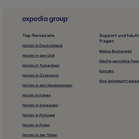
Ski in Abetone Cutigliano
Hotels mit inbegriffenem Frühstück in Prato
Familien in Bagni di Lucca
Top-Reiseziele
Support und häufi
Hotels nahe Le Pavoniere
Fragen
Hotels in Deutschland
La Villa Hotels
Meine Buchungen
Ciciana Hotels
Hotels in den USA
Häufig gestellte Fra
Fiano Hotels
Hotels in Tschechien
Kontakt
San Donato Hotels
Hotels in Österreich
Eine Unterkunft bew
San Rocco Hotels
Hotels in den Niederlanden
Massa e Cozzile Hotels
Hotels in Italien
Hotels nahe Palazzo degli Alberti
Hotels in Schweden
Avaglio Hotels
Hotels in Portugal
Hotels nahe Val di Luce – Tre Potenze Ski Lift
Hotels in Polen
Cantagrillo Hotels
Hotels in der Türkei