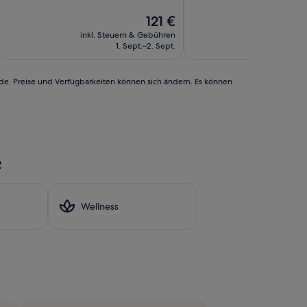
10,
10,
Sehr
Der
Außergewöhnlich,
121 €
gut,
Preis
(659
inkl. Steuern & Gebühren
inkl. Steu
(36
beträgt
Bewertungen)
1. Sept.–2. Sept.
Bewertungen)
121 €
rde. Preise und Verfügbarkeiten können sich ändern. Es können
e
Wellness