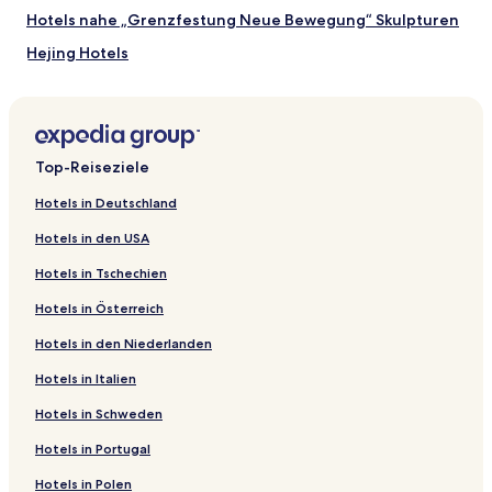
zusätzliche
Hotels nahe „Grenzfestung Neue Bewegung“ Skulpturen
Bedingungen
gelten.
Hejing Hotels
Hotels nahe Bahnhof Ürümqi Süd
Karamay Hotels
Hotels nahe Tian Chi
Top-Reiseziele
Hotels nahe Junken Erste Etage
Hotels in Deutschland
Xinjiang: Hotels
Hotels in den USA
Autonomer Bezirk Changji der Hui-Nationalität: Hotels
Hotels in Tschechien
Yanqi Hui Hotels
Hotels in Österreich
Toksun Hotels
Hotels in den Niederlanden
Hotels nahe Ma'nasi-Park
Hotels in Italien
Hotels nahe Wang Zhen Statue
Manas Hotels
Hotels in Schweden
Hotels nahe Junken Museum
Hotels in Portugal
Ürümqi Hotels
Hotels in Polen