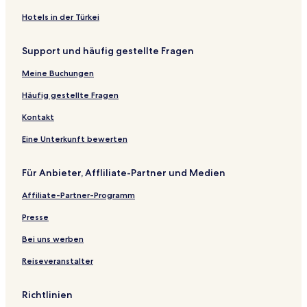
Hejing Hotels
Hotels in der Türkei
Shawan Hotels
Support und häufig gestellte Fragen
Hotels nahe Tunken Erste Gesellschaft
Meine Buchungen
Hotels nahe Shihezi-Universität
Hotels nahe Zhou En'lai Denkmalhalle
Häufig gestellte Fragen
Kuytun Hotels
Kontakt
Eine Unterkunft bewerten
Für Anbieter, Affliliate-Partner und Medien
Affiliate-Partner-Programm
Presse
Bei uns werben
Reiseveranstalter
Richtlinien