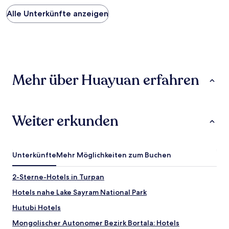
Preis
Alle Unterkünfte anzeigen
pro
Nacht,
der
in
den
letzten
24 Stunden
Mehr über Huayuan erfahren
für
einen
Aufenthalt
mit
1 Übernachtung
Weiter erkunden
von
2 Erwachsenen
gefunden
wurde.
Unterkünfte
Mehr Möglichkeiten zum Buchen
Preise
und
2-Sterne-Hotels in Turpan
Verfügbarkeiten
können
Hotels nahe Lake Sayram National Park
sich
ändern.
Hutubi Hotels
Es
Mongolischer Autonomer Bezirk Bortala: Hotels
können