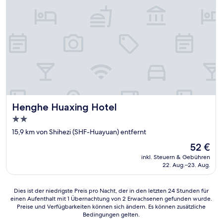
Henghe Huaxing Hotel
Henghe Huaxing Hotel
2.0-
Sterne-
15,9 km von Shihezi (SHF-Huayuan) entfernt
Unterkunft
Der
52 €
Preis
inkl. Steuern & Gebühren
beträgt
22. Aug.–23. Aug.
52 €
Dies
Dies ist der niedrigste Preis pro Nacht, der in den letzten 24 Stunden für
einen Aufenthalt mit 1 Übernachtung von 2 Erwachsenen gefunden wurde.
ist
Preise und Verfügbarkeiten können sich ändern. Es können zusätzliche
der
Bedingungen gelten.
niedrigste