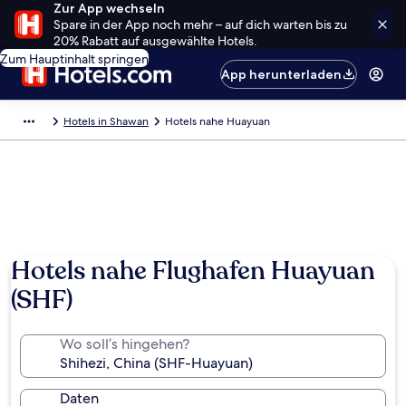
Zur App wechseln
Spare in der App noch mehr – auf dich warten bis zu
20% Rabatt auf ausgewählte Hotels.
Zum Hauptinhalt springen
App herunterladen
Hotels in Shawan
Hotels nahe Huayuan
Hotels nahe Flughafen Huayuan
(SHF)
Wo soll’s hingehen?
Daten