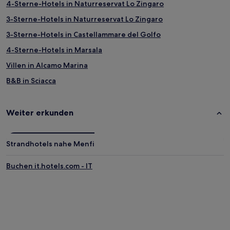
4-Sterne-Hotels in Naturreservat Lo Zingaro
3-Sterne-Hotels in Naturreservat Lo Zingaro
3-Sterne-Hotels in Castellammare del Golfo
4-Sterne-Hotels in Marsala
Villen in Alcamo Marina
B&B in Sciacca
Ferienwohnungen in Sciacca
B&B in Strand von Guidaloca
Weiter erkunden
Landhäuser in Monreale
B&B in Porto Empedocle
Strandhotels nahe Menfi
Villen in Westsizilien
Buchen it.hotels.com - IT
B&B in Castelvetrano
Ferienwohnungen in Mazara del Vallo
B&B in Mazara del Vallo
Gasthäuser in Mazara del Vallo