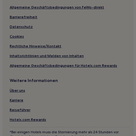
Familien in Sciacca
Allgemeine Geschäftsbedingungen von FeWo-direkt
Hotels mit Küchenzeile in Sciacca
Barrierefreiheit
Familien in Rilievo
Datenschutz
Familien in Calatafimi
Hotels mit inbegriffenem Frühstück in Mazara del Vallo
Cookies
Strand in Westsizilien
Rechtliche Hinweise/Kontakt
Günstige in Westsizilien
Inhaltsrichtlinien und Melden von Inhalten
Hotels mit Pool in Westsizilien
Allgemeine Geschäftsbedingungen für Hotels.com Rewards
Luxus in Westsizilien
Weitere Informationen
Hotels mit inbegriffenem Frühstück in Caltabellotta
Über uns
Hotels mit Parkplatz nahe Strand von Guidaloca
Haustierfreundliche nahe Strand von Guidaloca
Karriere
Familien in Balestrate
Reiseführer
Hotels nahe Strand von Scala dei Turchi
Hotels.com Rewards
Hotels nahe Seilbahntalstation Trapani-Erice
*Bei einigen Hotels muss die Stornierung mehr als 24 Stunden vor