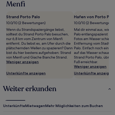
wurde.
Menfi
Preise
und
Verfügbarkeiten
Strand Porto Palo
Hafen von Porto Palo
können
10.0/10 (2 Bewertungen)
10.0/10 (2 Bewertungen)
sich
ändern.
Wenn du Strandspaziergänge liebst,
Mal dir einmal aus, wie d
Es
solltest du Strand Porto Palo besuchen,
Palo entlangspazierst und 
können
nur 6,8 km vom Zentrum von Menfi
Fotos am Wasser schießt, 
zusätzliche
entfernt. Du liebst es, am Ufer durch die
Entfernung vom Stadtzen
Bedingungen
plätschernden Wellen zu spazieren? Dann
Palo. Einfach noch ein we
gelten.
bist du hier bestens aufgehoben: Strand
auf das Wasser schauen ka
von Menfi und Giache Bianche Strand.
Strand Porto Palo, übrig
Weniger anzeigen
Fuß erreichbar.
Weniger anzeigen
Unterkünfte anzeigen
Unterkünfte anzeigen
Weiter erkunden
Unterkünfte
Mietwagen
Mehr Möglichkeiten zum Buchen