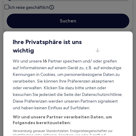
Ich reise geschäftlich
Suchen
Ihre Privatsphäre ist uns
Kostenlose Stornierung bei
wichtig
Planänderungen
Wir und unsere
16
Partner speichern und/ oder greifen
Verdiene Prämien für jede
auf Informationen auf einem Gerät zu, z.B. auf eindeutige
wahrgenommene Übernachtung
Kennungen in Cookies, um personenbezogene Daten zu
verarbeiten. Sie können Ihre Präferenzen akzeptieren
oder verwalten. Klicken Sie dazu bitte unten oder
Mehr sparen mit Preisen für Mitglieder
besuchen Sie jederzeit die Seite der Datenschutzrichtlinie.
Diese Präferenzen werden unseren Partnern signalisiert
und haben keinen Einfluss auf Surfdaten.
Überprüfe die Preise für diese Daten
Wir und unsere Partner verarbeiten Daten, um
Folgendes bereitzustellen:
Heute
Morgen
Verwendung genauer Standortdaten. Endgeräteeigenschaften zur
6. Aug. - 7. Aug.
7. Aug. - 8. Aug.
Identifikation aktiv abfragen. Speichern von oder Zugriff auf