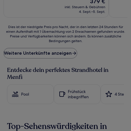
379 €
10,
10,
Preis
Außergewöhnlich,
Hervorrag
inkl. Steuern & Gebühren
beträgt
(117
(8
4. Sept.–5. Sept.
379 €
Bewertungen)
Bewertun
Dies
Dies ist der niedrigste Preis pro Nacht, der in den letzten 24 Stunden für
einen Aufenthalt mit 1 Übernachtung von 2 Erwachsenen gefunden wurde.
ist
Preise und Verfügbarkeiten können sich ändern. Es können zusätzliche
der
Bedingungen gelten.
niedrigste
Preis
Weitere Unterkünfte anzeigen
pro
Nacht,
der
Entdecke dein perfektes Strandhotel in
in
den
Menfi
letzten
24 Stunden
für
Frühstück
Pool
4 Sterne
einen
inbegriffen
Aufenthalt
mit
1 Übernachtung
von
2 Erwachsenen
Top-Sehenswürdigkeiten in
gefunden