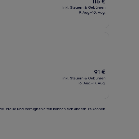
Der
115 €
Preis
inkl. Steuern & Gebühren
beträgt
9. Aug.–10. Aug.
115 €
Der
91 €
Preis
inkl. Steuern & Gebühren
beträgt
16. Aug.–17. Aug.
91 €
rde. Preise und Verfügbarkeiten können sich ändern. Es können