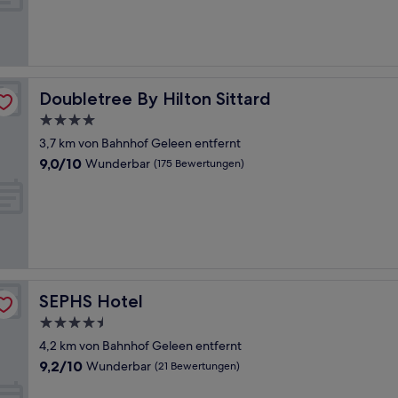
Hervorragend,
(121
Bewertungen)
Doubletree By Hilton Sittard
Doubletree By Hilton Sittard
4.0-
Sterne-
3,7 km von Bahnhof Geleen entfernt
Unterkunft
9.0
9,0/10
Wunderbar
(175 Bewertungen)
von
10,
Wunderbar,
(175
Bewertungen)
SEPHS Hotel
SEPHS Hotel
4.5-
Sterne-
4,2 km von Bahnhof Geleen entfernt
Unterkunft
9.2
9,2/10
Wunderbar
(21 Bewertungen)
von
10,