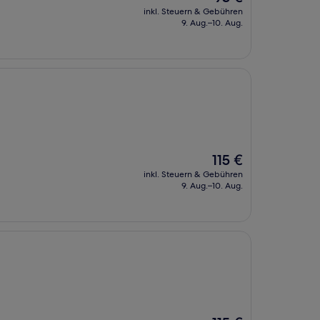
Preis
inkl. Steuern & Gebühren
beträgt
9. Aug.–10. Aug.
93 €
Der
115 €
Preis
inkl. Steuern & Gebühren
beträgt
9. Aug.–10. Aug.
115 €