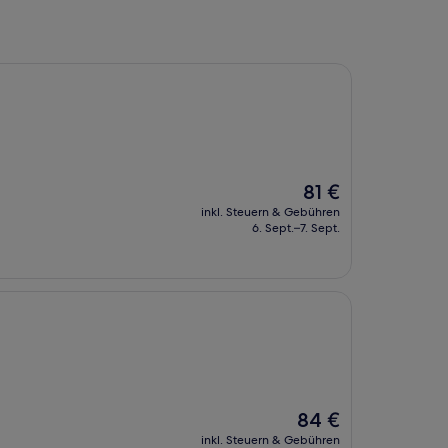
Der
81 €
Preis
inkl. Steuern & Gebühren
beträgt
6. Sept.–7. Sept.
81 €
Der
84 €
Preis
inkl. Steuern & Gebühren