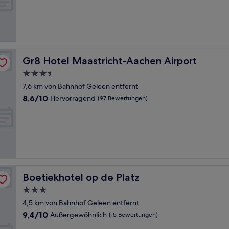
Wunderbar,
(21
Bewertungen)
Gr8 Hotel Maastricht-Aachen Airport
Gr8 Hotel Maastricht-Aachen Airport
3.5-
Sterne-
7,6 km von Bahnhof Geleen entfernt
Unterkunft
8.6
8,6/10
Hervorragend
(97 Bewertungen)
von
10,
Hervorragend,
(97
Bewertungen)
Boetiekhotel op de Platz
Boetiekhotel op de Platz
3.0-
Sterne-
4,5 km von Bahnhof Geleen entfernt
Unterkunft
9.4
9,4/10
Außergewöhnlich
(15 Bewertungen)
von