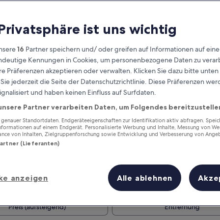
 Privatsphäre ist uns wichtig
nsere
16
Partner speichern und/ oder greifen auf Informationen auf ein
eindeutige Kennungen in Cookies, um personenbezogene Daten zu verarb
e Präferenzen akzeptieren oder verwalten. Klicken Sie dazu bitte unten
ie jederzeit die Seite der Datenschutzrichtlinie. Diese Präferenzen we
ignalisiert und haben keinen Einfluss auf Surfdaten.
unsere Partner verarbeiten Daten, um Folgendes bereitzustelle
Verdiene Prämien für jede
wahrgenommene Übernachtung
enauer Standortdaten. Endgeräteeigenschaften zur Identifikation aktiv abfragen. Spei
Informationen auf einem Endgerät. Personalisierte Werbung und Inhalte, Messung von We
ance von Inhalten, Zielgruppenforschung sowie Entwicklung und Verbesserung von Ange
Partner (Lieferanten)
ke anzeigen
Alle ablehnen
Akze
Morgen
Nächstes Wochenend
9. Aug. - 10. Aug.
14. Aug. - 16. Aug.
Preis (aufsteigend)
Entfernung