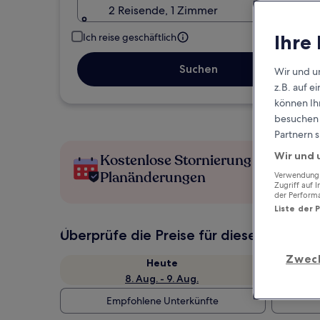
2 Reisende, 1 Zimmer
Ihre
Ich reise geschäftlich
Suchen
Wir und u
z.B. auf 
können Ihr
besuchen S
Partnern s
Wir und 
Kostenlose Stornierung bei
Planänderungen
Verwendung g
Zugriff auf 
der Perform
Liste der 
Überprüfe die Preise für diese Daten
Zwec
Heute
8. Aug. - 9. Aug.
Empfohlene Unterkünfte