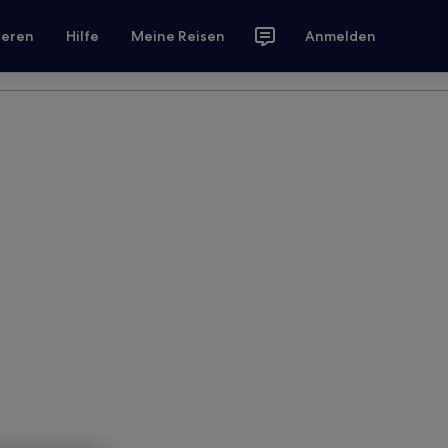
ieren
Hilfe
Meine Reisen
Anmelden