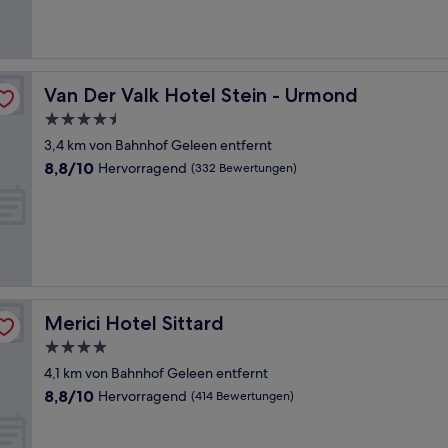
(251
Bewertungen)
Van Der Valk Hotel Stein - Urmond
Van Der Valk Hotel Stein - Urmond
4.5-
Sterne-
3,4 km von Bahnhof Geleen entfernt
Unterkunft
8.8
8,8/10
Hervorragend
(332 Bewertungen)
von
10,
Hervorragend,
(332
Bewertungen)
Merici Hotel Sittard
Merici Hotel Sittard
4.0-
Sterne-
4,1 km von Bahnhof Geleen entfernt
Unterkunft
8.8
8,8/10
Hervorragend
(414 Bewertungen)
von
10,