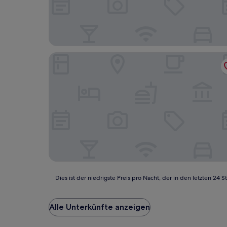
Kasteel Doenrade
Dies
Dies ist der niedrigste Preis pro Nacht, der in den letzten 
ist
der
niedrigste
Alle Unterkünfte anzeigen
Preis
pro