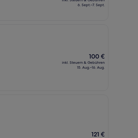
inkl. Steuern & Gebühren
beträgt
6. Sept.–7. Sept.
96 €
Der
100 €
Preis
inkl. Steuern & Gebühren
beträgt
15. Aug.–16. Aug.
100 €
Der
121 €