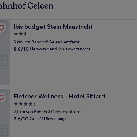
ahnhof Geleen
Ibis budget Stein Maastricht
Ibis budget Stein Maastricht
2.5-
Sterne-
3 km von Bahnhof Geleen entfernt
Unterkunft
8.8
8,8/10
Hervorragend
(631 Bewertungen)
von
10,
Hervorragend,
(631
Bewertungen)
Fletcher Wellness - Hotel Sittard
Fletcher Wellness - Hotel Sittard
4.5-
Sterne-
2,1 km von Bahnhof Geleen entfernt
Unterkunft
7.6
7,6/10
Gut
(251 Bewertungen)
von
10,
Gut,