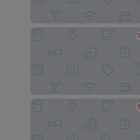
Doubletree By Hilton Sittard
SEPHS Hotel