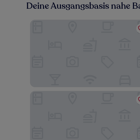
Deine Ausgangsbasis nahe B
Ibis budget Stein Maastricht
Fletcher Wellness - Hotel Sittard