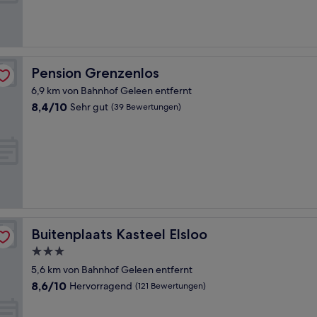
Hervorragend,
(414
Bewertungen)
Pension Grenzenlos
Pension Grenzenlos
6,9 km von Bahnhof Geleen entfernt
8.4
8,4/10
Sehr gut
(39 Bewertungen)
von
10,
Sehr
gut,
(39
Bewertungen)
Buitenplaats Kasteel Elsloo
Buitenplaats Kasteel Elsloo
3.0-
Sterne-
5,6 km von Bahnhof Geleen entfernt
Unterkunft
8.6
8,6/10
Hervorragend
(121 Bewertungen)
von
10,