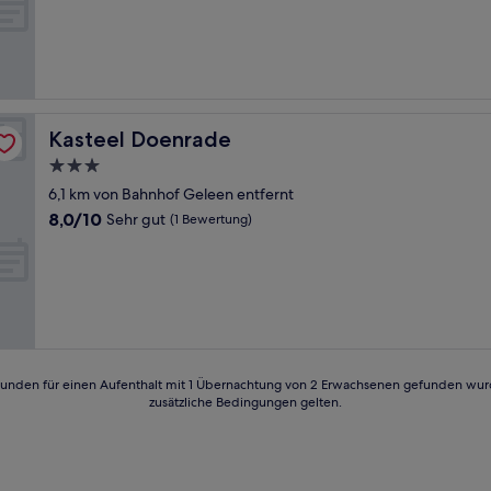
10,
Außergewöhnlich,
(15
Bewertungen)
Kasteel Doenrade
Kasteel Doenrade
3.0-
Sterne-
6,1 km von Bahnhof Geleen entfernt
Unterkunft
8.0
8,0/10
Sehr gut
(1 Bewertung)
von
10,
Sehr
gut,
(1
Bewertung)
24 Stunden für einen Aufenthalt mit 1 Übernachtung von 2 Erwachsenen gefunden wu
zusätzliche Bedingungen gelten.