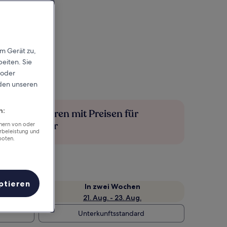
em Gerät zu,
eiten. Sie
 oder
rden unseren
n:
Mehr sparen mit Preisen für
Mitglieder
chern von oder
rbeleistung und
boten.
ptieren
e
In zwei Wochen
21. Aug. - 23. Aug.
Unterkunftsstandard