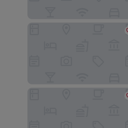
Pension Grenzenlos
Buitenplaats Kasteel Elsloo