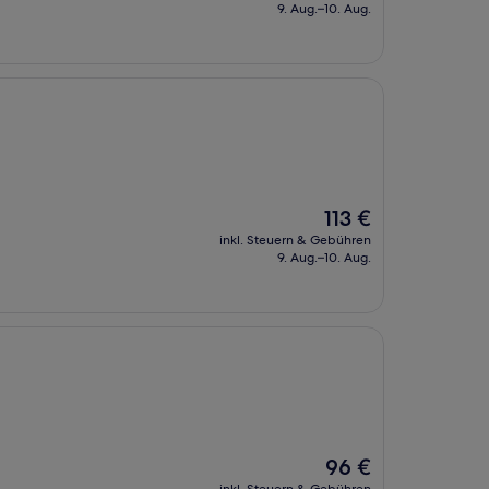
beträgt
9. Aug.–10. Aug.
84 €
Der
113 €
Preis
inkl. Steuern & Gebühren
beträgt
9. Aug.–10. Aug.
113 €
Der
96 €
Preis