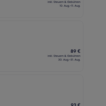
Preis
inkl. Steuern & Gebühren
beträgt
10. Aug.–11. Aug.
121 €
Der
89 €
Preis
inkl. Steuern & Gebühren
beträgt
30. Aug.–31. Aug.
89 €
Der
93 €