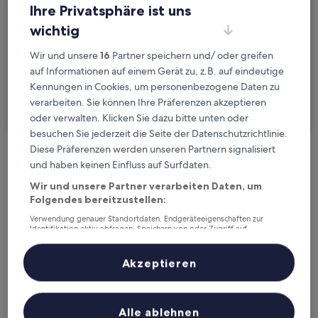
Fr., 21. Aug. - Sa., 22. Aug.
Ihre Privatsphäre ist uns
wichtig
Gäste
2 Reisende, 1 Zimmer
Wir und unsere
16
Partner speichern und/ oder greifen
auf Informationen auf einem Gerät zu, z.B. auf eindeutige
Ich reise geschäftlich
Kennungen in Cookies, um personenbezogene Daten zu
verarbeiten. Sie können Ihre Präferenzen akzeptieren
Suchen
oder verwalten. Klicken Sie dazu bitte unten oder
besuchen Sie jederzeit die Seite der Datenschutzrichtlinie.
Diese Präferenzen werden unseren Partnern signalisiert
Kostenlose Stornierung bei
und haben keinen Einfluss auf Surfdaten.
Planänderungen
Wir und unsere Partner verarbeiten Daten, um
Folgendes bereitzustellen:
Verdiene Prämien für jede
Verwendung genauer Standortdaten. Endgeräteeigenschaften zur
wahrgenommene Übernachtung
Identifikation aktiv abfragen. Speichern von oder Zugriff auf
Informationen auf einem Endgerät. Personalisierte Werbung und
Inhalte, Messung von Werbeleistung und der Performance von Inhalten,
Zielgruppenforschung sowie Entwicklung und Verbesserung von
Akzeptieren
Mehr sparen mit Preisen für Mitglieder
Angeboten.
Liste der Partner (Lieferanten)
Alle ablehnen