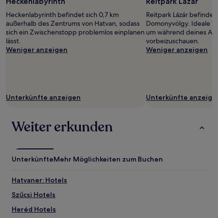
Heckenlabyrinth
Reitpark Lázár
Heckenlabyrinth befindet sich 0,7 km
Reitpark Lázár befindet
außerhalb des Zentrums von Hatvan, sodass
Domonyvölgy. Ideale Vo
sich ein Zwischenstopp problemlos einplanen
um während deines Aufe
lässt.
vorbeizuschauen.
Weniger anzeigen
Weniger anzeigen
Unterkünfte anzeigen
Unterkünfte anzeige
Weiter erkunden
Unterkünfte
Mehr Möglichkeiten zum Buchen
Hatvaner: Hotels
Szűcsi Hotels
Heréd Hotels