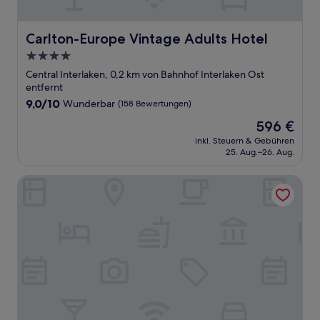
Carlton-Europe Vintage Adults Hotel
Carlton-Europe Vintage Adults Hotel
4.0-
Sterne-
Central Interlaken, 0,2 km von Bahnhof Interlaken Ost
Unterkunft
entfernt
9.0
9,0/10
Wunderbar
(158 Bewertungen)
von
Der
596 €
10,
Preis
Wunderbar,
inkl. Steuern & Gebühren
beträgt
25. Aug.–26. Aug.
(158
596 €
Bewertungen)
Royal St. Georges Hotel Interlaken - MGallery Collection