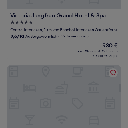
Victoria Jungfrau Grand Hotel & Spa
Victoria Jungfrau Grand Hotel & Spa
5.0-
Sterne-
Central Interlaken, 1 km von Bahnhof Interlaken Ost entfernt
Unterkunft
9.6
9,6/10
Außergewöhnlich
(539 Bewertungen)
von
Der
930 €
10,
Preis
Außergewöhnlich,
inkl. Steuern & Gebühren
beträgt
7. Sept.–8. Sept.
(539
930 €
Bewertungen)
The Hey Hotel