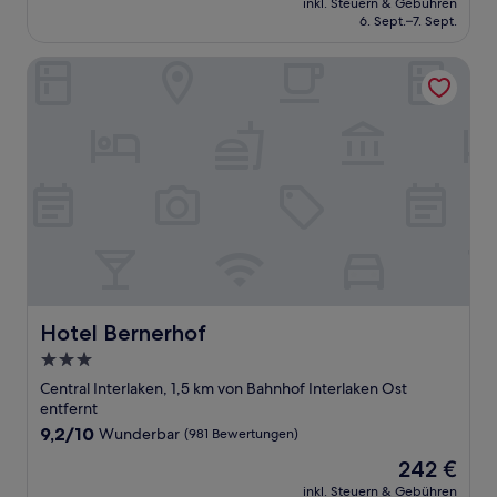
Sehr
inkl. Steuern & Gebühren
beträgt
6. Sept.–7. Sept.
gut,
202 €
(552
Bewertungen)
Hotel Bernerhof
Hotel Bernerhof
Hotel Bernerhof
3.0-
Sterne-
Central Interlaken, 1,5 km von Bahnhof Interlaken Ost
Unterkunft
entfernt
9.2
9,2/10
Wunderbar
(981 Bewertungen)
von
Der
242 €
10,
Preis
Wunderbar,
inkl. Steuern & Gebühren