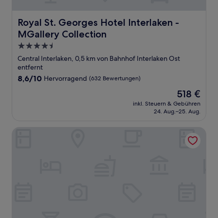
Royal St. Georges Hotel Interlaken - MGallery Collection
Royal St. Georges Hotel Interlaken -
MGallery Collection
4.5-
Sterne-
Central Interlaken, 0,5 km von Bahnhof Interlaken Ost
Unterkunft
entfernt
8.6
8,6/10
Hervorragend
(632 Bewertungen)
von
Der
518 €
10,
Preis
Hervorragend,
inkl. Steuern & Gebühren
beträgt
24. Aug.–25. Aug.
(632
518 €
Bewertungen)
Hotel Du Nord