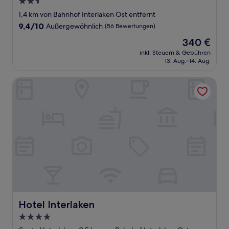
2.5-
Sterne-
1,4 km von Bahnhof Interlaken Ost entfernt
Unterkunft
9.4
9,4/10
Außergewöhnlich
(56 Bewertungen)
von
Der
340 €
10,
Preis
Außergewöhnlich,
inkl. Steuern & Gebühren
beträgt
13. Aug.–14. Aug.
(56
340 €
Bewertungen)
Hotel Interlaken
Hotel Interlaken
Hotel Interlaken
4.0-
Sterne-