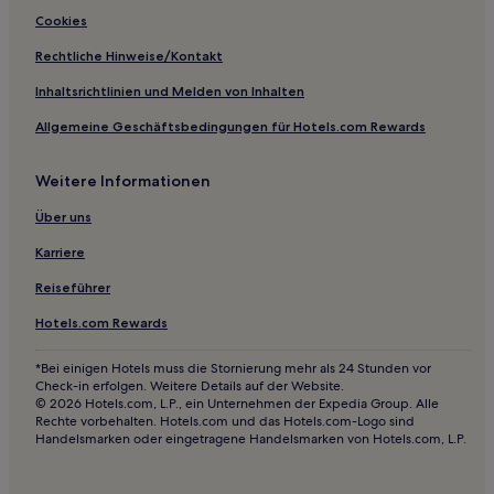
Hotels mit Fitnessbereich in Grindelwald
Cookies
Haustierfreundliche in Grindelwald
Rechtliche Hinweise/Kontakt
Hotels mit inbegriffenem Frühstück in Grindelwald
Inhaltsrichtlinien und Melden von Inhalten
Haustierfreundliche in Meiringen
Allgemeine Geschäftsbedingungen für Hotels.com Rewards
Haustierfreundliche in Unterseen
Weitere Informationen
Ski in Unterseen
Hotels mit Parkplatz in Interlaken
Über uns
Familien in Interlaken
Karriere
Ski in Interlaken
Reiseführer
Haustierfreundliche in Interlaken
Hotels.com Rewards
Familien in Spiez
*Bei einigen Hotels muss die Stornierung mehr als 24 Stunden vor
Haustierfreundliche in Spiez
Check-in erfolgen. Weitere Details auf der Website.
© 2026 Hotels.com, L.P., ein Unternehmen der Expedia Group. Alle
Günstige in Spiez
Rechte vorbehalten. Hotels.com und das Hotels.com-Logo sind
Handelsmarken oder eingetragene Handelsmarken von Hotels.com, L.P.
Interlaken: Hotels
Hotels nahe Bahnhof Reichenbach im Kandertal