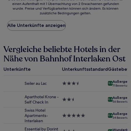
einen Aufenthalt mit 1 Übernachtung von 2 Erwachsenen gefunden
ist
wurde. Preise und Verfügbarkeiten können sich ändern. Es können
der
zusätzliche Bedingungen gelten.
niedrigste
Preis
Alle Unterkünfte anzeigen
pro
Nacht,
der
in
Vergleiche beliebte Hotels in der
den
letzten
Nähe von Bahnhof Interlaken Ost
24 Stunden
für
einen
Unterkünfte
Unterkunftsstandard
Gästebew
Aufenthalt
mit
Außergewö
1 Übernachtung
Seiler au Lac
3.5-
9.6
71 Bewertun
von
Sterne-
2 Erwachsenen
Unterkunft
Aparthotel Krone -
Außergewö
gefunden
2.5-
9.4
Self Check In
56 Bewertun
wurde.
Sterne-
Preise
Unterkunft
Swiss Hotel
Außergewö
und
Apartments-
5.0-
9.4
34 Bewertun
Verfügbarkeiten
Interlaken
Sterne-
können
Unterkunft
Essential by Dorint
Wunderba
sich