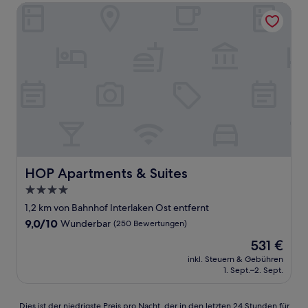
HOP Apartments & Suites
HOP Apartments & Suites
HOP Apartments & Suites
4.0-
Sterne-
1,2 km von Bahnhof Interlaken Ost entfernt
Unterkunft
9.0
9,0/10
Wunderbar
(250 Bewertungen)
von
Der
531 €
10,
Preis
Wunderbar,
inkl. Steuern & Gebühren
beträgt
1. Sept.–2. Sept.
(250
531 €
Bewertungen)
Dies
Dies ist der niedrigste Preis pro Nacht, der in den letzten 24 Stunden für