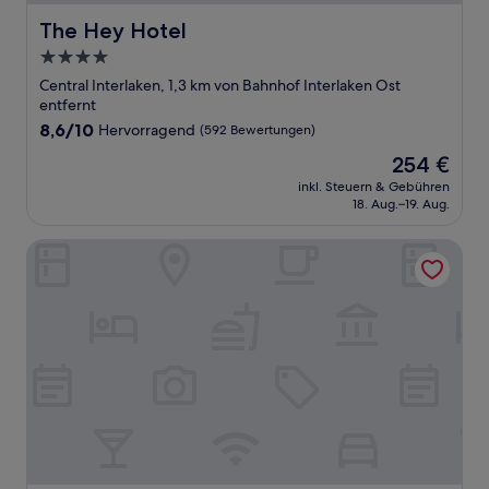
The Hey Hotel
The Hey Hotel
4.0-
Sterne-
Central Interlaken, 1,3 km von Bahnhof Interlaken Ost
Unterkunft
entfernt
8.6
8,6/10
Hervorragend
(592 Bewertungen)
von
Der
254 €
10,
Preis
Hervorragend,
inkl. Steuern & Gebühren
beträgt
18. Aug.–19. Aug.
(592
254 €
Bewertungen)
Essential by Dorint Interlaken