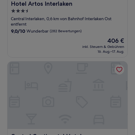
Hotel Artos Interlaken
Hotel Artos Interlaken
3.5-
Sterne-
Central Interlaken, 0,6 km von Bahnhof Interlaken Ost
Unterkunft
entfernt
9.0
9,0/10
Wunderbar
(282 Bewertungen)
von
Der
406 €
10,
Preis
Wunderbar,
inkl. Steuern & Gebühren
beträgt
16. Aug.–17. Aug.
(282
406 €
Bewertungen)
Central Continental Hotel