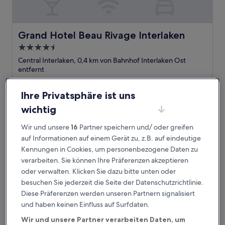
Grand Hotel Beau Rivage Interlaken
Grand Hotel Beau Rivage Interlaken
4.5-
Sterne-
Central Interlaken, 0,4 km von Bahnhof Interlaken Ost
Unterkunft
entfernt
9.0
9,0/10
Wunderbar
(354 Bewertungen)
von
Ihre Privatsphäre ist uns
Der
500 €
10,
Preis
Wunderbar,
inkl. Steuern & Gebühren
wichtig
beträgt
2. Sept.–3. Sept.
(354
500 €
Bewertungen)
Wir und unsere
16
Partner speichern und/ oder greifen
Hapimag Resort Interlaken
auf Informationen auf einem Gerät zu, z.B. auf eindeutige
Kennungen in Cookies, um personenbezogene Daten zu
verarbeiten. Sie können Ihre Präferenzen akzeptieren
oder verwalten. Klicken Sie dazu bitte unten oder
besuchen Sie jederzeit die Seite der Datenschutzrichtlinie.
Diese Präferenzen werden unseren Partnern signalisiert
und haben keinen Einfluss auf Surfdaten.
Wir und unsere Partner verarbeiten Daten, um