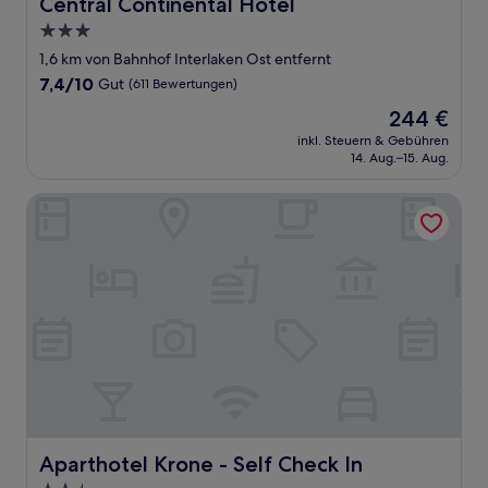
Central Continental Hotel
Central Continental Hotel
3.0-
Sterne-
1,6 km von Bahnhof Interlaken Ost entfernt
Unterkunft
7.4
7,4/10
Gut
(611 Bewertungen)
von
Der
244 €
10,
Preis
Gut,
inkl. Steuern & Gebühren
beträgt
14. Aug.–15. Aug.
(611
244 €
Bewertungen)
Aparthotel Krone - Self Check In
Aparthotel Krone - Self Check In
Aparthotel Krone - Self Check In