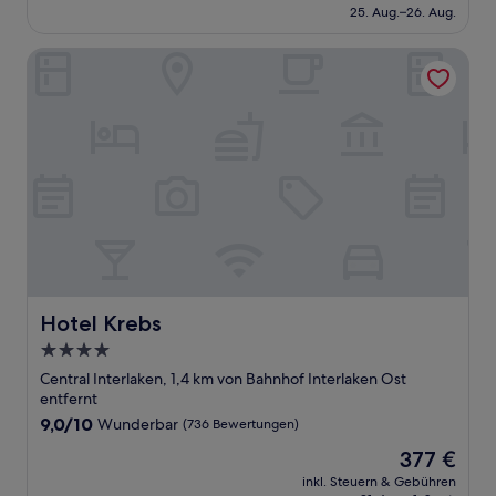
beträgt
25. Aug.–26. Aug.
(981
242 €
Bewertungen)
Hotel Krebs
Hotel Krebs
Hotel Krebs
4.0-
Sterne-
Central Interlaken, 1,4 km von Bahnhof Interlaken Ost
Unterkunft
entfernt
9.0
9,0/10
Wunderbar
(736 Bewertungen)
von
Der
377 €
10,
Preis
Wunderbar,
inkl. Steuern & Gebühren
beträgt