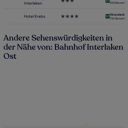
3.0-
9.2
Interlaken
662 Bewertu
ändern.
Sterne-
Es
Unterkunft
Wunderba
können
Hotel Krebs
4.0-
9.0
736 Bewertu
zusätzliche
Sterne-
Bedingungen
Unterkunft
gelten.
Andere Sehenswürdigkeiten in
der Nähe von: Bahnhof Interlaken
Ost