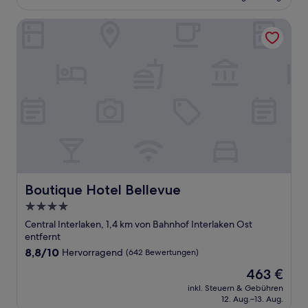
197 €
Bewertungen)
Boutique Hotel Bellevue
Boutique Hotel Bellevue
Boutique Hotel Bellevue
4.0-
Sterne-
Central Interlaken, 1,4 km von Bahnhof Interlaken Ost
Unterkunft
entfernt
8.8
8,8/10
Hervorragend
(642 Bewertungen)
von
Der
463 €
10,
Preis
Hervorragend,
inkl. Steuern & Gebühren
beträgt
12. Aug.–13. Aug.
(642