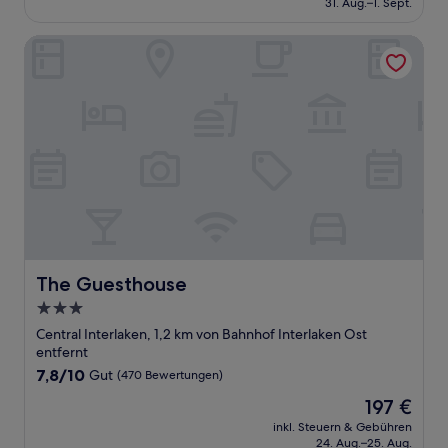
31. Aug.–1. Sept.
(736
377 €
Bewertungen)
The Guesthouse
The Guesthouse
The Guesthouse
3.0-
Sterne-
Central Interlaken, 1,2 km von Bahnhof Interlaken Ost
Unterkunft
entfernt
7.8
7,8/10
Gut
(470 Bewertungen)
von
Der
197 €
10,
Preis
Gut,
inkl. Steuern & Gebühren
beträgt
24. Aug.–25. Aug.
(470