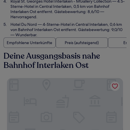
Royal St. Georges Hotel Interlaken - MGallery Collection
— 4.5-
Sterne-Hotel in Central Interlaken, 0,5 km von Bahnhof
Interlaken Ost entfernt. Gästebewertung: 8,6/10 —
Hervorragend.
Hotel Du Nord
— 4-Sterne-Hotel in Central Interlaken, 0,6 km
von Bahnhof Interlaken Ost entfernt. Gästebewertung: 9,0/10
— Wunderbar.
Empfohlene Unterkünfte
Preis (aufsteigend)
Ent
Deine Ausgangsbasis nahe
Bahnhof Interlaken Ost
Grand Hotel Beau Rivage Interlaken