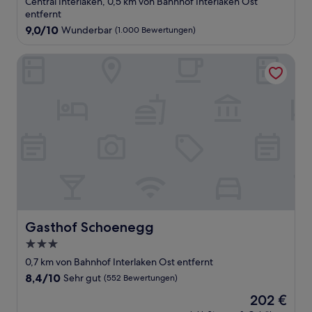
Central Interlaken, 0,5 km von Bahnhof Interlaken Ost
Unterkunft
entfernt
9.0
9,0/10
Wunderbar
(1.000 Bewertungen)
von
10,
Gasthof Schoenegg
Wunderbar,
(1.000
Bewertungen)
Gasthof Schoenegg
Gasthof Schoenegg
3.0-
Sterne-
0,7 km von Bahnhof Interlaken Ost entfernt
Unterkunft
8.4
8,4/10
Sehr gut
(552 Bewertungen)
von
Der
202 €
10,
Preis