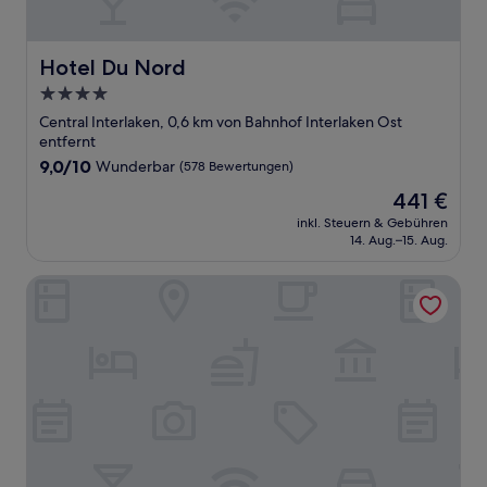
Hotel Du Nord
Hotel Du Nord
4.0-
Sterne-
Central Interlaken, 0,6 km von Bahnhof Interlaken Ost
Unterkunft
entfernt
9.0
9,0/10
Wunderbar
(578 Bewertungen)
von
Der
441 €
10,
Preis
Wunderbar,
inkl. Steuern & Gebühren
beträgt
14. Aug.–15. Aug.
(578
441 €
Bewertungen)
Victoria Jungfrau Grand Hotel & Spa