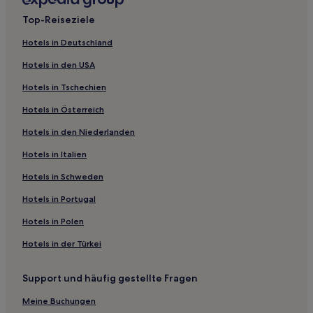
Familien in Lauterbrunnen
Top-Reiseziele
Business in Lauterbrunnen
Hotels in Deutschland
Haustierfreundliche in Sigriswil
Hotels in den USA
Hotels mit Parkplatz in Sigriswil
Hotels in Tschechien
Familien in Interlaken
Hotels in Österreich
Haustierfreundliche in Wengen
Hotels in den Niederlanden
Hotels mit Küchenzeile in Wengen
Familien in Wengen
Hotels in Italien
Haustierfreundliche in Thun
Hotels in Schweden
Business in Matten bei Interlaken
Hotels in Portugal
Haustierfreundliche in Matten bei Interlaken
Hotels in Polen
Hotels mit inbegriffenem Frühstück in Mürren
Hotels in der Türkei
Haustierfreundliche in Mürren
Support und häufig gestellte Fragen
Ski in Mürren
Hotels mit Wellnessbereich in Mürren
Meine Buchungen