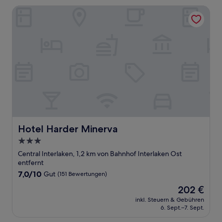
Bewertungen)
Hotel Harder Minerva
Hotel Harder Minerva
Hotel Harder Minerva
3.0-
Sterne-
Central Interlaken, 1,2 km von Bahnhof Interlaken Ost
Unterkunft
entfernt
7.0
7,0/10
Gut
(151 Bewertungen)
von
Der
202 €
10,
Preis
Gut,
inkl. Steuern & Gebühren
beträgt
6. Sept.–7. Sept.
(151
202 €
Bewertungen)