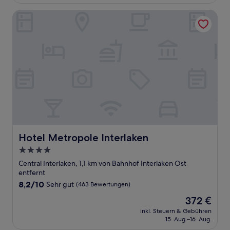
463 €
Bewertungen)
Hotel Metropole Interlaken
Hotel Metropole Interlaken
Hotel Metropole Interlaken
4.0-
Sterne-
Central Interlaken, 1,1 km von Bahnhof Interlaken Ost
Unterkunft
entfernt
8.2
8,2/10
Sehr gut
(463 Bewertungen)
von
Der
372 €
10,
Preis
Sehr
inkl. Steuern & Gebühren
beträgt
15. Aug.–16. Aug.
gut,
372 €
(463