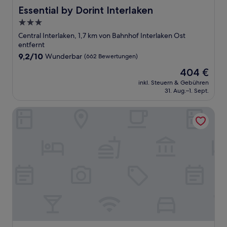
Essential by Dorint Interlaken
Essential by Dorint Interlaken
3.0-
Sterne-
Central Interlaken, 1,7 km von Bahnhof Interlaken Ost
Unterkunft
entfernt
9.2
9,2/10
Wunderbar
(662 Bewertungen)
von
Der
404 €
10,
Preis
Wunderbar,
inkl. Steuern & Gebühren
beträgt
31. Aug.–1. Sept.
(662
404 €
Bewertungen)
Hotel Artos Interlaken