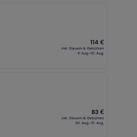
Der
114 €
Preis
inkl. Steuern & Gebühren
beträgt
9. Aug.–10. Aug.
114 €
Der
83 €
Preis
inkl. Steuern & Gebühren
beträgt
30. Aug.–31. Aug.
83 €