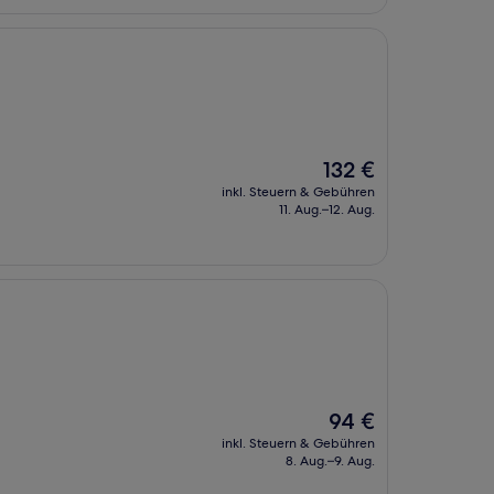
Der
132 €
Preis
inkl. Steuern & Gebühren
beträgt
11. Aug.–12. Aug.
132 €
Der
94 €
Preis
inkl. Steuern & Gebühren
beträgt
8. Aug.–9. Aug.
94 €