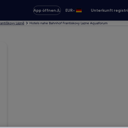
•
App öffnen
EUR
Unterkunft registr
rantiškovy Lázně
Hotels nahe Bahnhof Frantiskovy Lazne Aquaforum