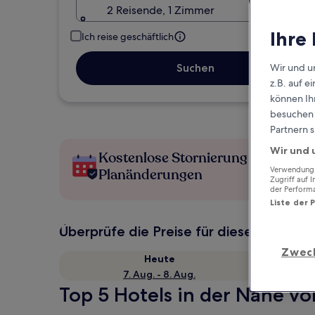
2 Reisende, 1 Zimmer
Ihre
Ich reise geschäftlich
Suchen
Wir und u
z.B. auf 
können Ihr
besuchen S
Partnern s
Wir und 
Kostenlose Stornierung bei
Verwendung g
Planänderungen
Zugriff auf 
der Perform
Liste der 
Überprüfe die Preise für diese Daten
Zwec
Heute
7. Aug. - 8. Aug.
Top 5 Hotels in der Nähe v