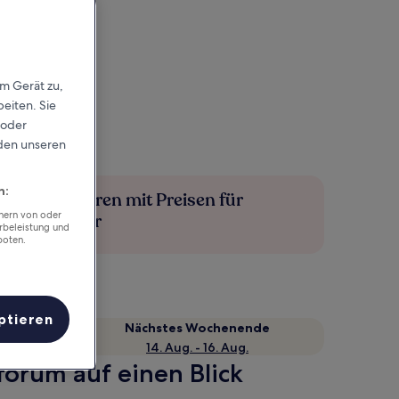
em Gerät zu,
eiten. Sie
 oder
rden unseren
n:
Mehr sparen mit Preisen für
chern von oder
Mitglieder
rbeleistung und
boten.
ptieren
Nächstes Wochenende
14. Aug. - 16. Aug.
forum auf einen Blick