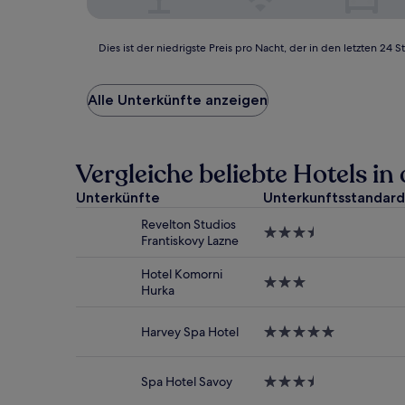
Dies
Dies ist der niedrigste Preis pro Nacht, der in den letzten 
ist
der
niedrigste
Alle Unterkünfte anzeigen
Preis
pro
Nacht,
der
Vergleiche beliebte Hotels 
in
den
Unterkünfte
Unterkunftsstandard
letzten
Revelton Studios
24 Stunden
3.5-
Frantiskovy Lazne
für
Sterne-
einen
Unterkunft
Hotel Komorni
Aufenthalt
3.0-
Hurka
mit
Sterne-
1 Übernachtung
Unterkunft
von
Harvey Spa Hotel
5.0-
2 Erwachsenen
Sterne-
gefunden
Unterkunft
wurde.
Spa Hotel Savoy
3.5-
Preise
Sterne-