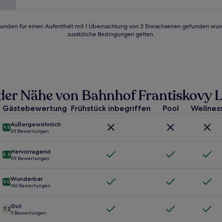
Bewertungen)
24 Stunden für einen Aufenthalt mit 1 Übernachtung von 2 Erwachsenen gefunden wu
zusätzliche Bedingungen gelten.
in der Nähe von Bahnhof Frantiskov
Gästebewertung
Frühstück inbegriffen
Pool
Wellnes
Außergewöhnlich
9.8
39 Bewertungen
Hervorragend
8.8
59 Bewertungen
Wunderbar
9.0
146 Bewertungen
Gut
7.2
11 Bewertungen