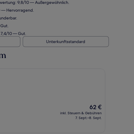
ewertung: 9,8/10 — Außergewöhnlich.
0 — Hervorragend.
underbar.
 Gut.
 7,4/10 — Gut.
Unterkunftsstandard
um
Der
62 €
Preis
inkl. Steuern & Gebühren
beträgt
7. Sept.–8. Sept.
62 €