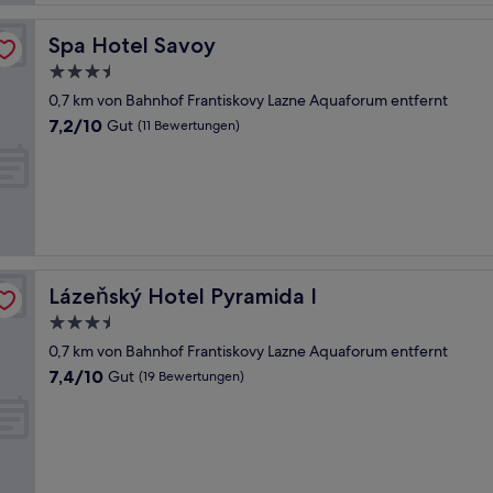
Spa Hotel Savoy
Spa Hotel Savoy
3.5-
Sterne-
0,7 km von Bahnhof Frantiskovy Lazne Aquaforum entfernt
Unterkunft
7.2
7,2/10
Gut
(11 Bewertungen)
von
10,
Gut,
(11
Bewertungen)
Lázeňský Hotel Pyramida I
Lázeňský Hotel Pyramida I
3.5-
Sterne-
0,7 km von Bahnhof Frantiskovy Lazne Aquaforum entfernt
Unterkunft
7.4
7,4/10
Gut
(19 Bewertungen)
von
10,
Gut,
(19
Bewertungen)