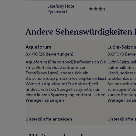
und
Unterkunft
Verfügbarkeiten
Lázeňský Hotel
3.5-
können
Pyramida I
Sterne-
sich
Unterkunft
ändern.
Es
Andere Sehenswürdigkeiten 
können
zusätzliche
Bedingungen
Aquaforum
Luční-Salzqu
gelten.
8.4/10 (26 Bewertungen)
8.0/10 (3 Bew
Aquaforum (Erlebnisbad) befindet sich 0,6
Luční-Salzquel
km außerhalb des Zentrums von
außerhalb des 
Františkovy Lázně, sodass sich ein
Lázně, sodass 
Zwischenstopp problemlos einplanen lässt.
problemlos einp
Wenn du Aquaforum (Erlebnisbad) toll
Suche nach ein
findest, wirst du Spiegel-Labyrinth, nur
schnappen? Sme
einen kurzen Spaziergang entfernt, lieben.
kurzen Spazier
Weniger anzeigen
Weniger anz
Unterkünfte anzeigen
Unterkünfte 