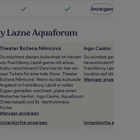
Anzeigen
ovy Lazne Aquaforum
Theater Božena Němcová
Ingo Casino
Du möchtest deinen Aufenthalt im Herzen
Du würdest gerne mal wiede
von Františkovy Lázně gerne mit etwas
herausfordern? Im Zentrum 
Kultur verschönern? Dann hol dir hier ein
Františkovy Lázně wartet die
paar Tickets für eine tolle Show: Theater
Location auf dich: Ingo Casin
Božena Němcová. Wenn du das kulturelle
Weniger anzeigen
Angebot in Františkovy Lázně in vollen
Zügen genießen möchtest, plane einen
Abstecher hierhin: Ingo Casino, Aquaforum
(Erlebnisbad) und St.-Bartholomäus-
Kirche.
Weniger anzeigen
Unterkünfte anzeigen
Unterkünfte anzeigen