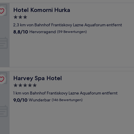
Hotel Komorni Hurka
Hotel Komorni Hurka
3.0-
Sterne-
2,3 km von Bahnhof Frantiskovy Lazne Aquaforum entfernt
Unterkunft
8.8
8,8/10
Hervorragend
(59 Bewertungen)
von
10,
Hervorragend,
(59
Bewertungen)
Harvey Spa Hotel
Harvey Spa Hotel
5.0-
Sterne-
1 km von Bahnhof Frantiskovy Lazne Aquaforum entfernt
Unterkunft
9.0
9,0/10
Wunderbar
(146 Bewertungen)
von
10,
Wunderbar,
(146
Bewertungen)