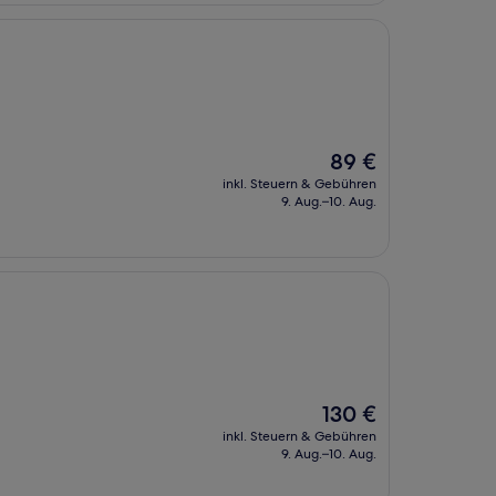
Der
89 €
Preis
inkl. Steuern & Gebühren
beträgt
9. Aug.–10. Aug.
89 €
Der
130 €
Preis
inkl. Steuern & Gebühren
beträgt
9. Aug.–10. Aug.
130 €