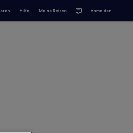
ieren
Hilfe
Meine Reisen
Anmelden