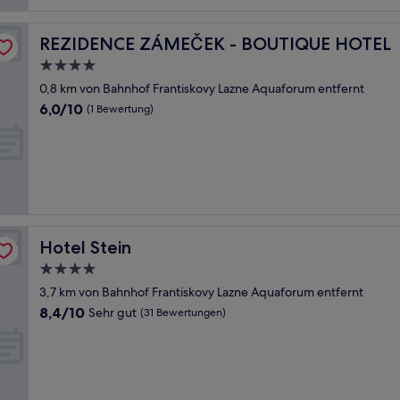
REZIDENCE ZÁMEČEK - BOUTIQUE HOTEL
REZIDENCE ZÁMEČEK - BOUTIQUE HOTEL
4.0-
Sterne-
0,8 km von Bahnhof Frantiskovy Lazne Aquaforum entfernt
Unterkunft
6.0
6,0/10
(1 Bewertung)
von
10,
(1
Bewertung)
Hotel Stein
Hotel Stein
4.0-
Sterne-
3,7 km von Bahnhof Frantiskovy Lazne Aquaforum entfernt
Unterkunft
8.4
8,4/10
Sehr gut
(31 Bewertungen)
von
10,
Sehr
gut,
(31