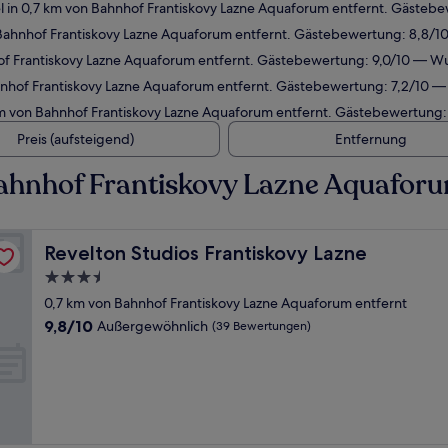
 in 0,7 km von Bahnhof Frantiskovy Lazne Aquaforum entfernt. Gästeb
Bahnhof Frantiskovy Lazne Aquaforum entfernt. Gästebewertung: 8,8/1
of Frantiskovy Lazne Aquaforum entfernt. Gästebewertung: 9,0/10 — W
nhof Frantiskovy Lazne Aquaforum entfernt. Gästebewertung: 7,2/10 —
m von Bahnhof Frantiskovy Lazne Aquaforum entfernt. Gästebewertung:
Preis (aufsteigend)
Entfernung
ahnhof Frantiskovy Lazne Aquafor
Revelton Studios Frantiskovy Lazne
Revelton Studios Frantiskovy Lazne
3.5-
Sterne-
0,7 km von Bahnhof Frantiskovy Lazne Aquaforum entfernt
Unterkunft
9.8
9,8/10
Außergewöhnlich
(39 Bewertungen)
von
10,
Außergewöhnlich,
(39
Bewertungen)