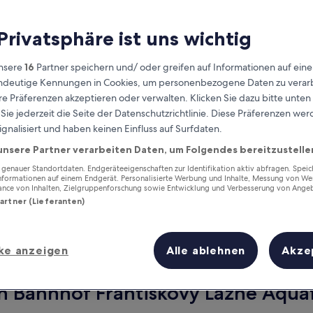
 Privatsphäre ist uns wichtig
nsere
16
Partner speichern und/ oder greifen auf Informationen auf ein
eindeutige Kennungen in Cookies, um personenbezogene Daten zu verarb
e Präferenzen akzeptieren oder verwalten. Klicken Sie dazu bitte unten
ie jederzeit die Seite der Datenschutzrichtlinie. Diese Präferenzen we
ignalisiert und haben keinen Einfluss auf Surfdaten.
unsere Partner verarbeiten Daten, um Folgendes bereitzustelle
Verdiene Prämien für jede
enauer Standortdaten. Endgeräteeigenschaften zur Identifikation aktiv abfragen. Spei
wahrgenommene Übernachtung
Informationen auf einem Endgerät. Personalisierte Werbung und Inhalte, Messung von We
ance von Inhalten, Zielgruppenforschung sowie Entwicklung und Verbesserung von Ange
Partner (Lieferanten)
ke anzeigen
Alle ablehnen
Akze
Morgen
Dieses Wochenende
8. Aug. - 9. Aug.
7. Aug. - 9. Aug.
on Bahnhof Frantiskovy Lazne Aqua