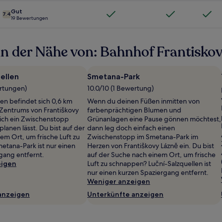
Gut
7.4
19 Bewertungen
in der Nähe von: Bahnhof Frantisk
ellen
Smetana-Park
ertungen)
10.0/10 (1 Bewertung)
len befindet sich 0,6 km
Wenn du deinen Füßen inmitten von
Zentrums von Františkovy
farbenprächtigen Blumen und
sich ein Zwischenstopp
Grünanlagen eine Pause gönnen möchtest,
lanen lässt. Du bist auf der
dann leg doch einfach einen
em Ort, um frische Luft zu
Zwischenstopp im Smetana-Park im
tana-Park ist nur einen
Herzen von Františkovy Lázně ein. Du bist
gang entfernt.
auf der Suche nach einem Ort, um frische
eigen
Luft zu schnappen? Luční-Salzquellen ist
nur einen kurzen Spaziergang entfernt.
Weniger anzeigen
anzeigen
Unterkünfte anzeigen