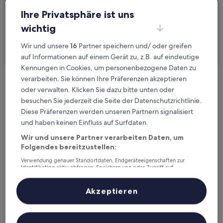
2 Reisende, 1 Zimmer
Ihre Privatsphäre ist uns
wichtig
Ich reise geschäftlich
Wir und unsere
16
Partner speichern und/ oder greifen
Suchen
auf Informationen auf einem Gerät zu, z.B. auf eindeutige
Kennungen in Cookies, um personenbezogene Daten zu
verarbeiten. Sie können Ihre Präferenzen akzeptieren
Kostenlose Stornierung bei
oder verwalten. Klicken Sie dazu bitte unten oder
Planänderungen
besuchen Sie jederzeit die Seite der Datenschutzrichtlinie.
Diese Präferenzen werden unseren Partnern signalisiert
Verdiene Prämien für jede
und haben keinen Einfluss auf Surfdaten.
wahrgenommene Übernachtung
Wir und unsere Partner verarbeiten Daten, um
Folgendes bereitzustellen:
Verwendung genauer Standortdaten. Endgeräteeigenschaften zur
Mehr sparen mit Preisen für Mitglieder
Identifikation aktiv abfragen. Speichern von oder Zugriff auf
Informationen auf einem Endgerät. Personalisierte Werbung und
Inhalte, Messung von Werbeleistung und der Performance von Inhalten,
Zielgruppenforschung sowie Entwicklung und Verbesserung von
Akzeptieren
Angeboten.
Überprüfe die Preise für diese Daten
Liste der Partner (Lieferanten)