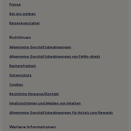
Purkersdorf Hotels
Presse
Mollersdorf Hotels
Bei uns werben
Kalksburg: Hotels
Reiseveranstalter
Kasten bei Boeheimkirchen Hotels
Richtlinien
Eichgraben Hotels
Allgemeine Geschäftsbedingungen
Niederösterreich: Hotels
Allgemeine Geschäftsbedingungen von FeWo-direkt
Hotels nahe Bahnhof St. Pölten Porschestraße
Scheiblingstein: Hotels
Barrierefreiheit
Ebersberg Hotels
Datenschutz
Cookies
Rechtliche Hinweise/Kontakt
Inhaltsrichtlinien und Melden von Inhalten
Allgemeine Geschäftsbedingungen für Hotels.com Rewards
Weitere Informationen