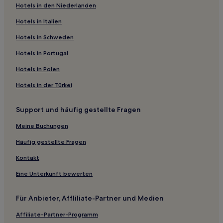
Hotels in den Niederlanden
Weißenkirchen an der Perschling Hotels
Steinriegl: Hotels
Hotels in Italien
Gießhübl Hotels
Hotels in Schweden
Hotels nahe Bahnhof St. Pölten Traisenpark
Hotels in Portugal
Hotels nahe Synagoge St. Pölten
Hotels in Polen
Hotels nahe Bahnhof Absdorf-Hippersdorf
Hotels in der Türkei
Hotels nahe Bahnhof Neulengbach
Support und häufig gestellte Fragen
Hotels nahe Bahnhof Tulln Stadt
Tulln: Hotels
Meine Buchungen
Statzendorf Hotels
Häufig gestellte Fragen
Schwadorf Hotels
Kontakt
Ollersbach Hotels
Eine Unterkunft bewerten
Hotels nahe Bahnhof Tullnerbach-Pressbaum
Für Anbieter, Affliliate-Partner und Medien
Sitzenberg Hotels
Affiliate-Partner-Programm
Kerschenbach Hotels