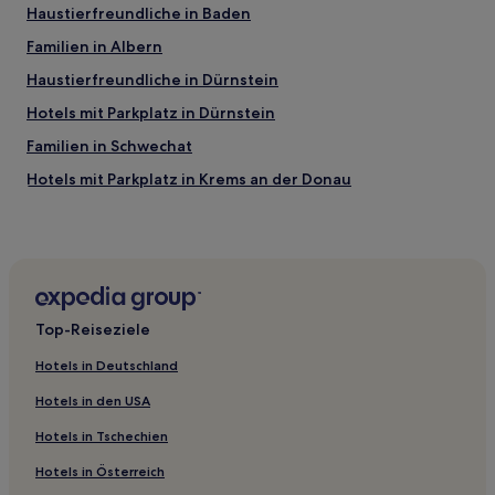
Haustierfreundliche in Baden
Familien in Albern
Haustierfreundliche in Dürnstein
Hotels mit Parkplatz in Dürnstein
Familien in Schwechat
Hotels mit Parkplatz in Krems an der Donau
Hotels mit Parkplatz in Niederösterreich
Hotels mit Küchenzeile in Niederösterreich
3-Sterne-Hotels in Schwechat
3-Sterne-Hotels in Krems an der Donau
Top-Reiseziele
Getzersdorf Hotels
Hotels in Deutschland
Neulengbach Hotels
Hotels in den USA
Lanzendorf bei Kasten Hotels
Hotels in Tschechien
Sitzenberg-Reidling Hotels
Hotels in Österreich
Sankt Pölten-Land: Hotels