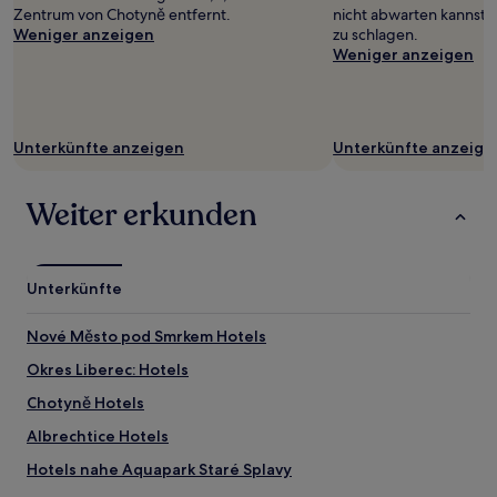
können
Zentrum von Chotyně entfernt.
nicht abwarten kannst, 
sich
Weniger anzeigen
zu schlagen.
ändern.
Weniger anzeigen
Es
können
zusätzliche
Bedingungen
Unterkünfte anzeigen
Unterkünfte anzeige
gelten.
Weiter erkunden
Unterkünfte
Nové Město pod Smrkem Hotels
Okres Liberec: Hotels
Chotyně Hotels
Albrechtice Hotels
Hotels nahe Aquapark Staré Splavy