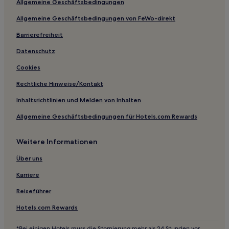
Allgemeine Geschäftsbedingungen
Familien in Liberec
Allgemeine Geschäftsbedingungen von FeWo-direkt
3-Sterne-Hotels in Jablonec nad Nisou
Barrierefreiheit
Datenschutz
Cookies
Rechtliche Hinweise/Kontakt
Inhaltsrichtlinien und Melden von Inhalten
Allgemeine Geschäftsbedingungen für Hotels.com Rewards
Weitere Informationen
Über uns
Karriere
Reiseführer
Hotels.com Rewards
*Bei einigen Hotels muss die Stornierung mehr als 24 Stunden vor