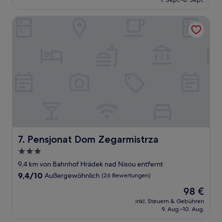
7. Sept.–8. Sept.
gut,
96 €
(108
Bewertungen)
Pensjonat Dom Zegarmistrza
Pensjonat Dom Zegarmistrza
7. Pensjonat Dom Zegarmistrza
3.0-
Sterne-
9,4 km von Bahnhof Hrádek nad Nisou entfernt
Unterkunft
9.4
9,4/10
Außergewöhnlich
(26 Bewertungen)
von
Der
98 €
10,
Preis
Außergewöhnlich,
inkl. Steuern & Gebühren
beträgt
9. Aug.–10. Aug.
(26
98 €
Bewertungen)