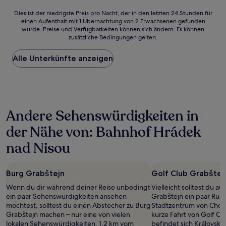
Dies
Dies ist der niedrigste Preis pro Nacht, der in den letzten 24 Stunden für
einen Aufenthalt mit 1 Übernachtung von 2 Erwachsenen gefunden
ist
wurde. Preise und Verfügbarkeiten können sich ändern. Es können
der
zusätzliche Bedingungen gelten.
niedrigste
Preis
Alle Unterkünfte anzeigen
pro
Nacht,
der
in
den
letzten
Andere Sehenswürdigkeiten in
24 Stunden
für
der Nähe von: Bahnhof Hrádek
einen
Aufenthalt
nad Nisou
mit
1 Übernachtung
von
Burg Grabštejn
Golf Club Grabštej
2 Erwachsenen
gefunden
Wenn du dir während deiner Reise unbedingt
Vielleicht solltest du a
wurde.
ein paar Sehenswürdigkeiten ansehen
Grabštejn ein paar Run
Preise
möchtest, solltest du einen Abstecher zu Burg
Stadtzentrum von Choty
und
Grabštejn machen – nur eine von vielen
kurze Fahrt von Golf Cl
Verfügbarkeiten
lokalen Sehenswürdigkeiten, 1,2 km vom
befindet sich Královský