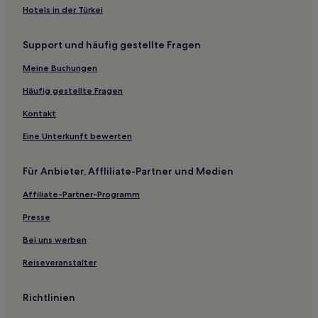
Hotels nahe Bahnhof Malá Skála
Hotels in der Türkei
Polevsko Hotels
Support und häufig gestellte Fragen
Liberec Hotels
Krásný Les Hotels
Meine Buchungen
Stráž nad Nisou Hotels
Häufig gestellte Fragen
Svor Hotels
Kontakt
Pěnčín Hotels
Eine Unterkunft bewerten
Frýdlant Hotels
Für Anbieter, Affliliate-Partner und Medien
Křižany Hotels
Affiliate-Partner-Programm
Pensionen in Harrachov
Hotels mit Parkplatz in Jablonec nad Nisou
Presse
Haustierfreundliche in Harrachov
Bei uns werben
Hotels mit inbegriffenem Frühstück in Harrachov
Reiseveranstalter
Business in Harrachov
Richtlinien
Familien in Harrachov