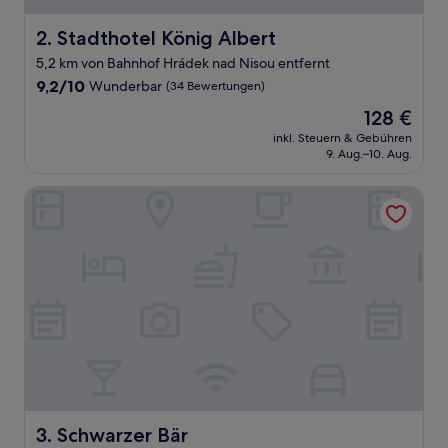
Stadthotel König Albert
2. Stadthotel König Albert
5,2 km von Bahnhof Hrádek nad Nisou entfernt
9.2
9,2/10
Wunderbar
(34 Bewertungen)
von
Der
128 €
10,
Preis
Wunderbar,
inkl. Steuern & Gebühren
beträgt
9. Aug.–10. Aug.
(34
128 €
Bewertungen)
Schwarzer Bär
Schwarzer Bär
3. Schwarzer Bär