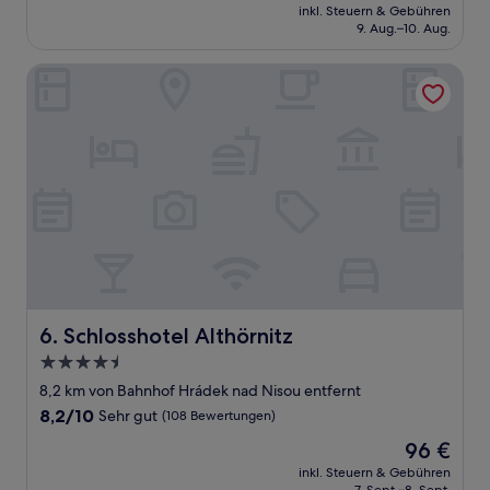
Preis
Wunderbar,
inkl. Steuern & Gebühren
beträgt
9. Aug.–10. Aug.
(102
107 €
Bewertungen)
Schlosshotel Althörnitz
Schlosshotel Althörnitz
6. Schlosshotel Althörnitz
4.5-
Sterne-
8,2 km von Bahnhof Hrádek nad Nisou entfernt
Unterkunft
8.2
8,2/10
Sehr gut
(108 Bewertungen)
von
Der
96 €
10,
Preis
Sehr
inkl. Steuern & Gebühren
beträgt