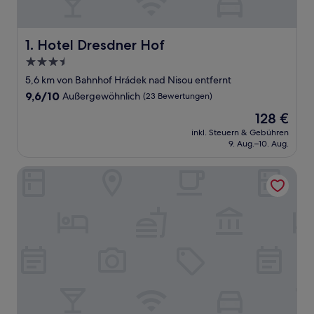
Hotel Dresdner Hof
1. Hotel Dresdner Hof
3.5-
Sterne-
5,6 km von Bahnhof Hrádek nad Nisou entfernt
Unterkunft
9.6
9,6/10
Außergewöhnlich
(23 Bewertungen)
von
Der
128 €
10,
Preis
Außergewöhnlich,
inkl. Steuern & Gebühren
beträgt
9. Aug.–10. Aug.
(23
128 €
Bewertungen)
Stadthotel König Albert