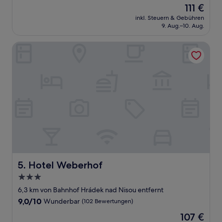
von
Der
111 €
10,
Preis
Gut,
inkl. Steuern & Gebühren
beträgt
9. Aug.–10. Aug.
(12
111 €
Bewertungen)
Hotel Weberhof
Hotel Weberhof
5. Hotel Weberhof
3.0-
Sterne-
6,3 km von Bahnhof Hrádek nad Nisou entfernt
Unterkunft
9.0
9,0/10
Wunderbar
(102 Bewertungen)
von
Der
107 €
10,