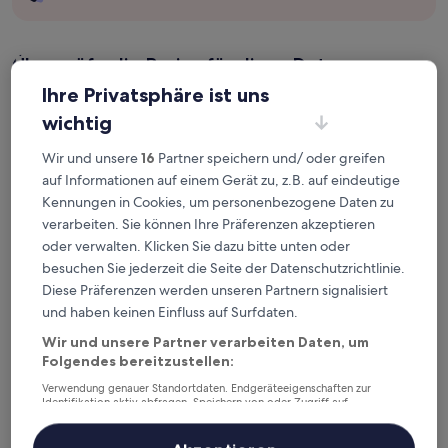
Überprüfe die Preise für diese Daten
Ihre Privatsphäre ist uns
Heute
Morgen
wichtig
7. Aug. - 8. Aug.
8. Aug. - 9. Aug.
Dieses Wochenende
Nächstes Wochenende
Wir und unsere
16
Partner speichern und/ oder greifen
7. Aug. - 9. Aug.
14. Aug. - 16. Aug.
auf Informationen auf einem Gerät zu, z.B. auf eindeutige
Kennungen in Cookies, um personenbezogene Daten zu
Top 5 Hotels in der Nähe von
verarbeiten. Sie können Ihre Präferenzen akzeptieren
Bahnhof Hrádek nad Nisou auf
oder verwalten. Klicken Sie dazu bitte unten oder
besuchen Sie jederzeit die Seite der Datenschutzrichtlinie.
einen Blick
Diese Präferenzen werden unseren Partnern signalisiert
und haben keinen Einfluss auf Surfdaten.
1. Hotel Dresdner Hof
— 3.5-Sterne-Hotel in 5,6 km von
Bahnhof Hrádek nad Nisou entfernt. Gästebewertung: 9,6/10
Wir und unsere Partner verarbeiten Daten, um
— Außergewöhnlich.
Folgendes bereitzustellen:
2. Stadthotel König Albert
— Liegt in 5,2 km von Bahnhof
Verwendung genauer Standortdaten. Endgeräteeigenschaften zur
Hrádek nad Nisou entfernt. Gästebewertung: 9,2/10 —
Identifikation aktiv abfragen. Speichern von oder Zugriff auf
Wunderbar.
Informationen auf einem Endgerät. Personalisierte Werbung und
Inhalte, Messung von Werbeleistung und der Performance von Inhalten,
3. Schwarzer Bär
— Liegt in 5 km von Bahnhof Hrádek nad Nisou
Zielgruppenforschung sowie Entwicklung und Verbesserung von