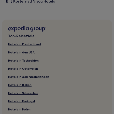
Bílý Kostel nad Nisou Hotels
Sosnová Hotels
Dolní Maxov Hotels
Radvanec Hotels
Klíčnov Hotels
Top-Reiseziele
Hotels nahe Hauptbahnhof Ceska Lipa
Hotels in Deutschland
Zahrádky Hotels
Hotels in den USA
Velké Hamry Hotels
Hotels in Tschechien
Bezirk Česká Lípa: Hotels
Hotels in Österreich
Lažany Hotels
Hotels in den Niederlanden
Maršovice Hotels
Bedřichov Hotels
Hotels in Italien
Hotels nahe Hauptbahnhof Česká Lípa
Hotels in Schweden
Okres Jablonec nad Nisou: Hotels
Hotels in Portugal
Slunečná Hotels
Hotels in Polen