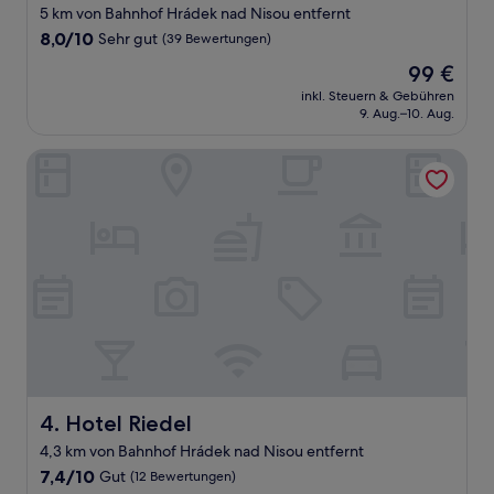
5 km von Bahnhof Hrádek nad Nisou entfernt
8.0
8,0/10
Sehr gut
(39 Bewertungen)
von
Der
99 €
10,
Preis
Sehr
inkl. Steuern & Gebühren
beträgt
9. Aug.–10. Aug.
gut,
99 €
(39
Bewertungen)
Hotel Riedel
Hotel Riedel
4. Hotel Riedel
4,3 km von Bahnhof Hrádek nad Nisou entfernt
7.4
7,4/10
Gut
(12 Bewertungen)