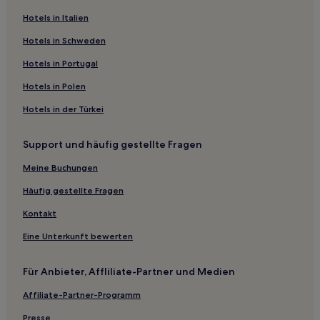
Hotels nahe Bahnhof Györszabadhegy
Hotels in Italien
Fertőendréd Hotels
Hotels in Schweden
Téter: Hotels
Hotels in Portugal
Győrújfalu Hotels
Hotels in Polen
Gyömöre Hotels
Hotels in der Türkei
Győri: Hotels
Support und häufig gestellte Fragen
Dunakiliti Hotels
Tényő Hotels
Meine Buchungen
Hotels nahe Pannonhalma Bahnhof
Häufig gestellte Fragen
Haustierfreundliche in Győr
Kontakt
Familien in Győr
Eine Unterkunft bewerten
4-Sterne-Hotels in Győr
Für Anbieter, Affliliate-Partner und Medien
Affiliate-Partner-Programm
Presse