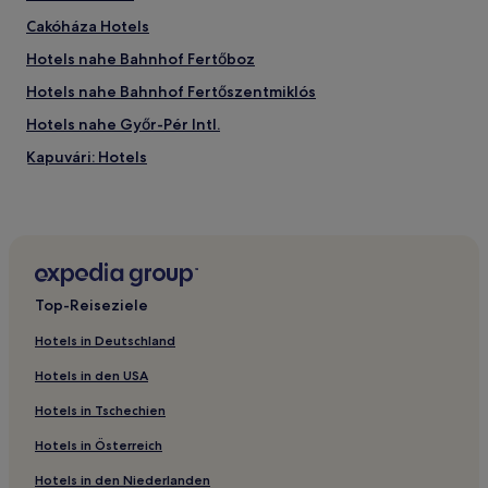
Cakóháza Hotels
Hotels nahe Bahnhof Fertőboz
Hotels nahe Bahnhof Fertőszentmiklós
Hotels nahe Győr-Pér Intl.
Kapuvári: Hotels
Győr-Moson-Sopron: Hotels
Sarród Hotels
Hotels nahe Bahnhof Abda
Hotels nahe Bahnhof Mosonmagyaróvár
Top-Reiseziele
Csér Hotels
Hotels in Deutschland
Sopronnémeti Hotels
Hotels in den USA
Mihályi Hotels
Hotels in Tschechien
Hotels nahe Bahnhof Fertőszéplak-Fertőd
Hotels in Österreich
Hotels nahe Sopronkövesd Bahnhof
Hotels in den Niederlanden
Mosonmagyaróvári: Hotels