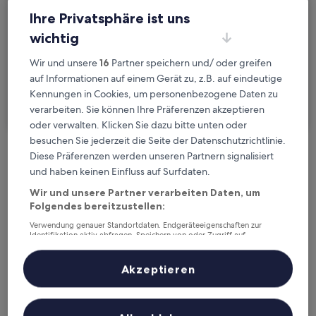
Fr., 21. Aug. - Sa., 22. Aug.
Ihre Privatsphäre ist uns
Gäste
wichtig
2 Reisende, 1 Zimmer
Wir und unsere
16
Partner speichern und/ oder greifen
Ich reise geschäftlich
auf Informationen auf einem Gerät zu, z.B. auf eindeutige
Kennungen in Cookies, um personenbezogene Daten zu
Suchen
verarbeiten. Sie können Ihre Präferenzen akzeptieren
oder verwalten. Klicken Sie dazu bitte unten oder
besuchen Sie jederzeit die Seite der Datenschutzrichtlinie.
Diese Präferenzen werden unseren Partnern signalisiert
Kostenlose Stornierung bei
und haben keinen Einfluss auf Surfdaten.
Planänderungen
Wir und unsere Partner verarbeiten Daten, um
Folgendes bereitzustellen:
Verdiene Prämien für jede
Verwendung genauer Standortdaten. Endgeräteeigenschaften zur
wahrgenommene Übernachtung
Identifikation aktiv abfragen. Speichern von oder Zugriff auf
Informationen auf einem Endgerät. Personalisierte Werbung und
Inhalte, Messung von Werbeleistung und der Performance von Inhalten,
Zielgruppenforschung sowie Entwicklung und Verbesserung von
Mehr sparen mit Preisen für Mitglieder
Akzeptieren
Angeboten.
Liste der Partner (Lieferanten)