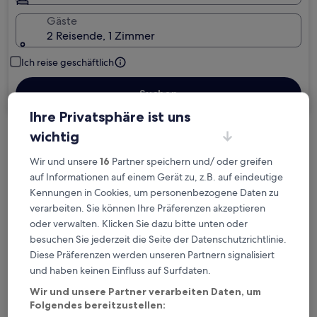
Gäste
2 Reisende, 1 Zimmer
Ich reise geschäftlich
Suchen
Ihre Privatsphäre ist uns
wichtig
Kostenlose Stornierung bei
Wir und unsere
16
Partner speichern und/ oder greifen
Planänderungen
auf Informationen auf einem Gerät zu, z.B. auf eindeutige
Kennungen in Cookies, um personenbezogene Daten zu
Verdiene Prämien für jede
verarbeiten. Sie können Ihre Präferenzen akzeptieren
wahrgenommene Übernachtung
oder verwalten. Klicken Sie dazu bitte unten oder
besuchen Sie jederzeit die Seite der Datenschutzrichtlinie.
Mehr sparen mit Preisen für Mitglieder
Diese Präferenzen werden unseren Partnern signalisiert
und haben keinen Einfluss auf Surfdaten.
Wir und unsere Partner verarbeiten Daten, um
Folgendes bereitzustellen:
Überprüfe die Preise für diese Daten