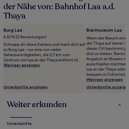
für
der Nähe von: Bahnhof Laa a.d.
einen
Aufenthalt
Thaya
mit
1 Übernachtung
von
Burg Laa
Biermuseum Laa
2 Erwachsenen
6.8/10 (3 Bewertungen)
gefunden
Wenn der Besuch eines
wurde.
der Thaya auf deiner Wu
Schnapp dir deine Kamera und mach dich auf
Preise
dieser Ort bestimmt gen
zu Burg Laa – nur eine von vielen
und
dich zu bieten: Biermu
Sehenswürdigkeiten, die 0,7 km vom
Verfügbarkeiten
Angebot an Museen in L
Zentrum von Laa an der Thaya entfernt ist.
können
ausschöpfen möchtest, 
Weniger anzeigen
sich
Laa an der Thaya oder B
ändern.
bequem zu Fuß erreiche
Es
Weniger anzeigen
können
Unterkünfte anzeigen
Unterkünfte anzeige
zusätzliche
Bedingungen
gelten.
Weiter erkunden
Unterkünfte