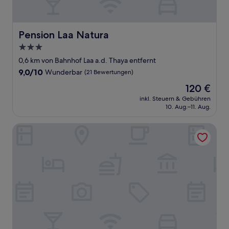
Pension Laa Natura
Pension Laa Natura
3.0-
Sterne-
0,6 km von Bahnhof Laa a.d. Thaya entfernt
Unterkunft
9.0
9,0/10
Wunderbar
(21 Bewertungen)
von
Der
120 €
10,
Preis
Wunderbar,
inkl. Steuern & Gebühren
beträgt
10. Aug.–11. Aug.
(21
120 €
Bewertungen)
Hanfthal-Hof