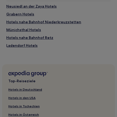
Neusiedl an der Zaya Hotels
Grabern Hotels
Hotels nahe Bahnhof Niederkreuzstetten
Münichsthal Hotels
Hotels nahe Bahnhof Retz
Ladendorf Hotels
Pernersdorf Hotels
Stronsdorf Hotels
Hagenberg Hotels
Kirchstetten Hotels
Top-Reiseziele
Hotels nahe G3 Shopping Resort
Hotels in Deutschland
Hotels nahe Pfarrkirche
Hotels in den USA
Mühlberg Hotels
Hotels in Tschechien
Mistelbach: Hotels
Hotels in Österreich
Hotels nahe Silent Spa