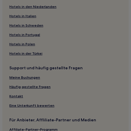
Hotels in den Niederlanden
Rückersdorf-Harmannsdorf Hotels
Großrußbach Hotels
Hotels in Italien
Fallbach Hotels
Hotels in Schweden
Niederhollabrunn Hotels
Hotels in Portugal
Mitterretzbach Hotels
Hotels in Polen
Korneuburg: Hotels
Hotels in der Türkei
Hollabrunn: Hotels
Support und häufig gestellte Fragen
Niederkreuzstetten Hotels
Hotels nahe Burg Laa
Meine Buchungen
Häufig gestellte Fragen
Kontakt
Eine Unterkunft bewerten
Für Anbieter, Affliliate-Partner und Medien
Affiliate-Partner-Programm