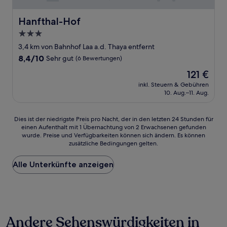
Hanfthal-Hof
Hanfthal-Hof
3.0-
Sterne-
3,4 km von Bahnhof Laa a.d. Thaya entfernt
Unterkunft
8.4
8,4/10
Sehr gut
(6 Bewertungen)
von
Der
121 €
10,
Preis
Sehr
inkl. Steuern & Gebühren
beträgt
10. Aug.–11. Aug.
gut,
121 €
(6
Bewertungen)
Dies
Dies ist der niedrigste Preis pro Nacht, der in den letzten 24 Stunden für
einen Aufenthalt mit 1 Übernachtung von 2 Erwachsenen gefunden
ist
wurde. Preise und Verfügbarkeiten können sich ändern. Es können
der
zusätzliche Bedingungen gelten.
niedrigste
Preis
Alle Unterkünfte anzeigen
pro
Nacht,
der
in
den
letzten
Andere Sehenswürdigkeiten in
24 Stunden