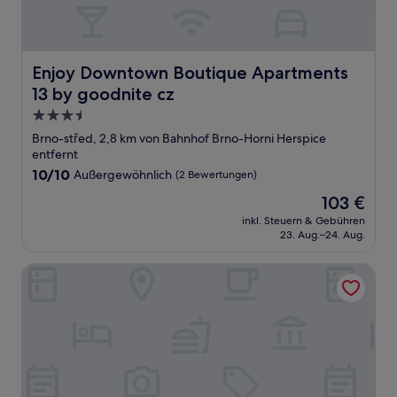
Enjoy Downtown Boutique Apartments 13 by goodnite c
Enjoy Downtown Boutique Apartments
13 by goodnite cz
3.5-
Sterne-
Brno-střed, 2,8 km von Bahnhof Brno-Horni Herspice
Unterkunft
entfernt
10.0
10/10
Außergewöhnlich
(2 Bewertungen)
von
Der
103 €
10,
Preis
Außergewöhnlich,
inkl. Steuern & Gebühren
beträgt
23. Aug.–24. Aug.
(2
103 €
Bewertungen)
Hotel Botanica by goodnite cz