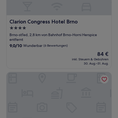
Clarion Congress Hotel Brno
Clarion Congress Hotel Brno
4.0-
Sterne-
Brno-střed, 2,8 km von Bahnhof Brno-Horni Herspice
Unterkunft
entfernt
9.0
9,0/10
Wunderbar
(6 Bewertungen)
von
Der
84 €
10,
Preis
Wunderbar,
inkl. Steuern & Gebühren
beträgt
30. Aug.–31. Aug.
(6
84 €
Bewertungen)
Hostel Eleven