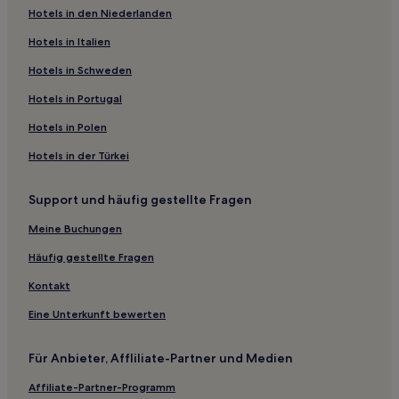
Modřice Hotels
Hotels in den Niederlanden
Brno-Střed: Hotels
Hotels in Italien
Moravany Hotels
Hotels in Schweden
Hotels nahe Messegelände Brünn
Hotels in Portugal
Brno Hotels
Hotels in Polen
Hotels nahe Freiheitsplatz
Hotels in der Türkei
Hotels nahe Krautmarkt
Hotels nahe Altes Rathaus
Support und häufig gestellte Fragen
Hotels nahe Bahnhof Brno-Slatina
Meine Buchungen
Hotels nahe Bahnhof Brno hlavní
Häufig gestellte Fragen
Hotels nahe Mendel-Museum
Kontakt
Hotels nahe Festung Špilberk
Eine Unterkunft bewerten
Hotels nahe Luzanky Park
Hotels nahe Museum für Moderne und Zeitgenössische
Für Anbieter, Affliliate-Partner und Medien
Kunst
Affiliate-Partner-Programm
Hotels nahe Masaryk-Universität