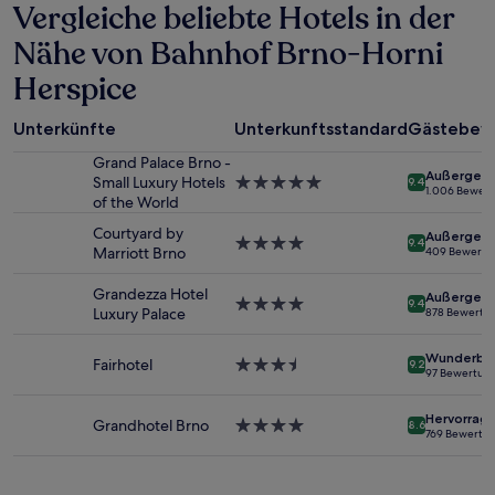
Vergleiche beliebte Hotels in der
den
letzten
Nähe von Bahnhof Brno-Horni
24 Stunden
für
Herspice
einen
Aufenthalt
mit
Unterkünfte
Unterkunftsstandard
Gästebew
1 Übernachtung
Grand Palace Brno -
von
Außergewö
Small Luxury Hotels
5.0-
9.4
2 Erwachsenen
1.006 Bewer
of the World
Sterne-
gefunden
Unterkunft
wurde.
Courtyard by
Außergewö
4.0-
9.4
Preise
Marriott Brno
409 Bewertu
Sterne-
und
Unterkunft
Verfügbarkeiten
Grandezza Hotel
Außergewö
4.0-
können
9.4
Luxury Palace
878 Bewertu
Sterne-
sich
Unterkunft
ändern.
Wunderba
Fairhotel
3.5-
Es
9.2
97 Bewertun
Sterne-
können
Unterkunft
zusätzliche
Hervorrag
Bedingungen
Grandhotel Brno
4.0-
8.6
769 Bewertu
gelten.
Sterne-
Unterkunft