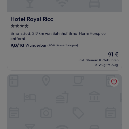
Hotel Royal Ricc
Hotel Royal Ricc
4.0-
Sterne-
Brno-střed, 2,9 km von Bahnhof Brno-Horni Herspice
Unterkunft
entfernt
9.0
9,0/10
Wunderbar
(464 Bewertungen)
von
Der
91 €
10,
Preis
Wunderbar,
inkl. Steuern & Gebühren
beträgt
8. Aug.–9. Aug.
(464
91 €
Bewertungen)
Riverside Hotel by Goodnite cz