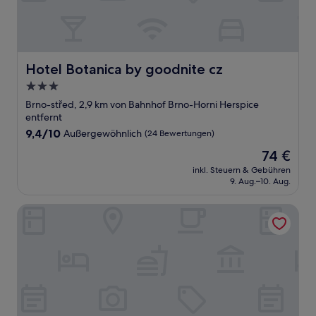
Hotel Botanica by goodnite cz
Hotel Botanica by goodnite cz
3.0-
Sterne-
Brno-střed, 2,9 km von Bahnhof Brno-Horni Herspice
Unterkunft
entfernt
9.4
9,4/10
Außergewöhnlich
(24 Bewertungen)
von
Der
74 €
10,
Preis
Außergewöhnlich,
inkl. Steuern & Gebühren
beträgt
9. Aug.–10. Aug.
(24
74 €
Bewertungen)
Hotel International Brno