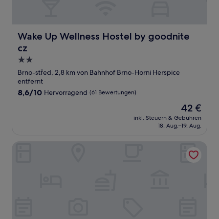
Wake Up Wellness Hostel by goodnite cz
Wake Up Wellness Hostel by goodnite
cz
2.0-
Sterne-
Brno-střed, 2,8 km von Bahnhof Brno-Horni Herspice
Unterkunft
entfernt
8.6
8,6/10
Hervorragend
(61 Bewertungen)
von
Der
42 €
10,
Preis
Hervorragend,
inkl. Steuern & Gebühren
beträgt
18. Aug.–19. Aug.
(61
42 €
Bewertungen)
Orea Congress hotel Brno