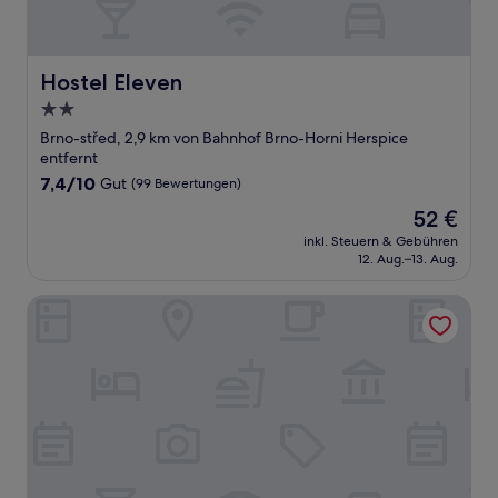
Hostel Eleven
Hostel Eleven
2.0-
Sterne-
Brno-střed, 2,9 km von Bahnhof Brno-Horni Herspice
Unterkunft
entfernt
7.4
7,4/10
Gut
(99 Bewertungen)
von
Der
52 €
10,
Preis
Gut,
inkl. Steuern & Gebühren
beträgt
12. Aug.–13. Aug.
(99
52 €
Bewertungen)
Hotel Royal Ricc