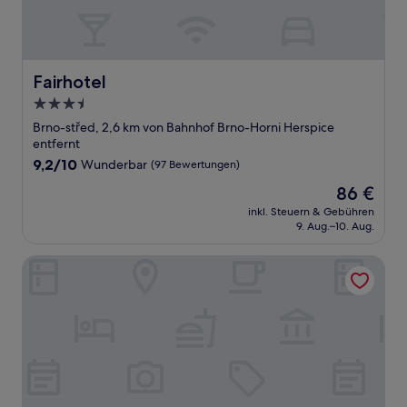
Fairhotel
Fairhotel
3.5-
Sterne-
Brno-střed, 2,6 km von Bahnhof Brno-Horni Herspice
Unterkunft
entfernt
9.2
9,2/10
Wunderbar
(97 Bewertungen)
von
Der
86 €
10,
Preis
Wunderbar,
inkl. Steuern & Gebühren
beträgt
9. Aug.–10. Aug.
(97
86 €
Bewertungen)
Grandhotel Brno