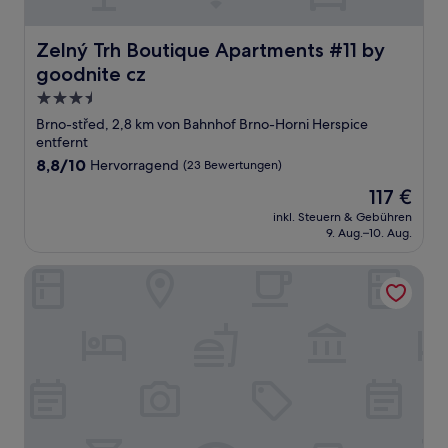
Zelný Trh Boutique Apartments #11 by goodnite cz
Zelný Trh Boutique Apartments #11 by
goodnite cz
3.5-
Sterne-
Brno-střed, 2,8 km von Bahnhof Brno-Horni Herspice
Unterkunft
entfernt
8.8
8,8/10
Hervorragend
(23 Bewertungen)
von
Der
117 €
10,
Preis
Hervorragend,
inkl. Steuern & Gebühren
beträgt
9. Aug.–10. Aug.
(23
117 €
Bewertungen)
President Boutique Apartments #8 by goodnite cz