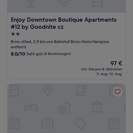
Enjoy Downtown Boutique Apartments #12 by Goodnite
Enjoy Downtown Boutique Apartments
#12 by Goodnite cz
2.0-
Sterne-
Brno-střed, 2,9 km von Bahnhof Brno-Horni Herspice
Unterkunft
entfernt
8.0
8,0/10
Sehr gut
(8 Bewertungen)
von
Der
97 €
10,
Preis
Sehr
inkl. Steuern & Gebühren
beträgt
11. Aug.–12. Aug.
gut,
97 €
(8
Bewertungen)
Urban Loft Apartment