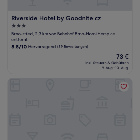
Riverside Hotel by Goodnite cz
Riverside Hotel by Goodnite cz
3.0-
Sterne-
Brno-střed, 2,3 km von Bahnhof Brno-Horni Herspice
Unterkunft
entfernt
8.8
8,8/10
Hervorragend
(39 Bewertungen)
von
Der
73 €
10,
Preis
Hervorragend,
inkl. Steuern & Gebühren
beträgt
9. Aug.–10. Aug.
(39
73 €
Bewertungen)
Zelný Trh Boutique Apartments #11 by goodnite cz