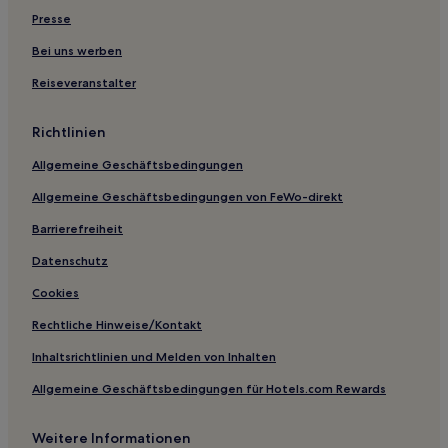
Presse
Hotels nahe Casino 777 Brno
Bei uns werben
Ferienwohnungen in Brno
Reiseveranstalter
Gasthäuser in Brno
Business in Královo Pole
Richtlinien
Hotels mit Fitnessbereich in Brno
Allgemeine Geschäftsbedingungen
Familien in Brno
Allgemeine Geschäftsbedingungen von FeWo-direkt
Haustierfreundliche in Brno
Barrierefreiheit
Hotels mit Parkplatz in Mikulov
Datenschutz
Hotels mit inbegriffenem Frühstück in Mikulov
Cookies
Business in Mikulov
Haustierfreundliche in Mikulov
Rechtliche Hinweise/Kontakt
Inhaltsrichtlinien und Melden von Inhalten
Allgemeine Geschäftsbedingungen für Hotels.com Rewards
Weitere Informationen