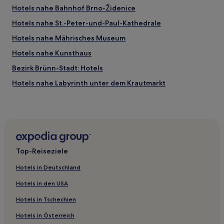
Hotels nahe Bahnhof Brno-Židenice
Hotels nahe St.-Peter-und-Paul-Kathedrale
Hotels nahe Mährisches Museum
Hotels nahe Kunsthaus
Bezirk Brünn-Stadt: Hotels
Hotels nahe Labyrinth unter dem Krautmarkt
Hotels nahe Bahnhof Brno Dolni Nadrazi
Hotels nahe Münzmeisterkeller
Hotels nahe National Theatre Brno
Troubsko Hotels
Top-Reiseziele
Ostopovice Hotels
Hotels in Deutschland
Hotels nahe Brünner Stadtmuseum
Hotels in den USA
Hotels nahe Kunstmuseum von der Gotik bis zum 19.
Jahrhundert
Hotels in Tschechien
Hotels nahe Villa Tugendhat
Hotels in Österreich