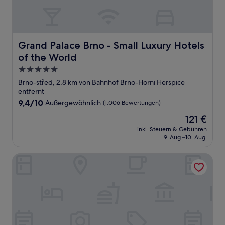
Grand Palace Brno - Small Luxury Hotels of the World
Grand Palace Brno - Small Luxury Hotels
of the World
5.0-
Sterne-
Brno-střed, 2,8 km von Bahnhof Brno-Horni Herspice
Unterkunft
entfernt
9.4
9,4/10
Außergewöhnlich
(1.006 Bewertungen)
von
Der
121 €
10,
Preis
Außergewöhnlich,
inkl. Steuern & Gebühren
beträgt
9. Aug.–10. Aug.
(1.006
121 €
Bewertungen)
Courtyard by Marriott Brno