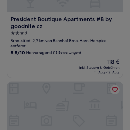
President Boutique Apartments #8 by goodnite cz
President Boutique Apartments #8 by
goodnite cz
3.5-
Sterne-
Brno-střed, 2,9 km von Bahnhof Brno-Horni Herspice
Unterkunft
entfernt
8.8
8,8/10
Hervorragend
(13 Bewertungen)
von
Der
118 €
10,
Preis
Hervorragend,
inkl. Steuern & Gebühren
beträgt
11. Aug.–12. Aug.
(13
118 €
Bewertungen)
OREA Hotel Voro Brno