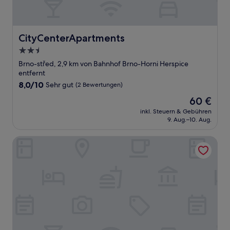
CityCenterApartments
CityCenterApartments
2.5-
Sterne-
Brno-střed, 2,9 km von Bahnhof Brno-Horni Herspice
Unterkunft
entfernt
8.0
8,0/10
Sehr gut
(2 Bewertungen)
von
Der
60 €
10,
Preis
Sehr
inkl. Steuern & Gebühren
beträgt
9. Aug.–10. Aug.
gut,
60 €
(2
Bewertungen)
Enjoy Downtown Boutique Apartments #12 by Goodnite c