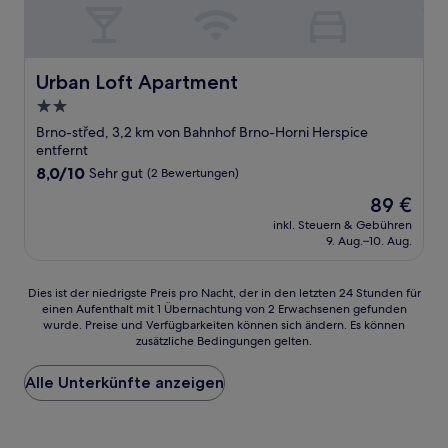
Urban Loft Apartment
Urban Loft Apartment
2.0-
Sterne-
Brno-střed, 3,2 km von Bahnhof Brno-Horni Herspice
Unterkunft
entfernt
8.0
8,0/10
Sehr gut
(2 Bewertungen)
von
Der
89 €
10,
Preis
Sehr
inkl. Steuern & Gebühren
beträgt
9. Aug.–10. Aug.
gut,
89 €
(2
Bewertungen)
Dies
Dies ist der niedrigste Preis pro Nacht, der in den letzten 24 Stunden für
einen Aufenthalt mit 1 Übernachtung von 2 Erwachsenen gefunden
ist
wurde. Preise und Verfügbarkeiten können sich ändern. Es können
der
zusätzliche Bedingungen gelten.
niedrigste
Preis
Alle Unterkünfte anzeigen
pro
Nacht,
der
in