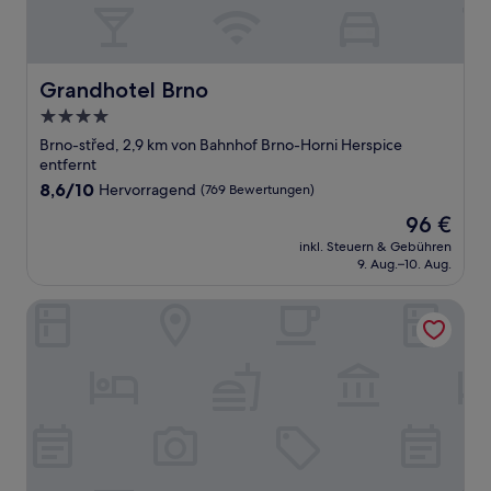
Grandhotel Brno
Grandhotel Brno
4.0-
Sterne-
Brno-střed, 2,9 km von Bahnhof Brno-Horni Herspice
Unterkunft
entfernt
8.6
8,6/10
Hervorragend
(769 Bewertungen)
von
Der
96 €
10,
Preis
Hervorragend,
inkl. Steuern & Gebühren
beträgt
9. Aug.–10. Aug.
(769
96 €
Bewertungen)
Wake Up Wellness Hostel by goodnite cz