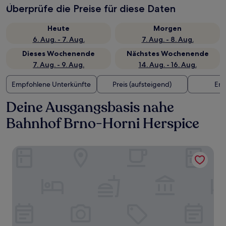
Überprüfe die Preise für diese Daten
Heute
Morgen
6. Aug. - 7. Aug.
7. Aug. - 8. Aug.
Dieses Wochenende
Nächstes Wochenende
7. Aug. - 9. Aug.
14. Aug. - 16. Aug.
Empfohlene Unterkünfte
Preis (aufsteigend)
Ent
Deine Ausgangsbasis nahe
Bahnhof Brno-Horni Herspice
Grand Palace Brno - Small Luxury Hotels of the World