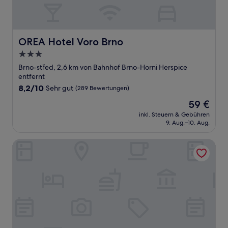
OREA Hotel Voro Brno
OREA Hotel Voro Brno
3.0-
Sterne-
Brno-střed, 2,6 km von Bahnhof Brno-Horni Herspice
Unterkunft
entfernt
8.2
8,2/10
Sehr gut
(289 Bewertungen)
von
Der
59 €
10,
Preis
Sehr
inkl. Steuern & Gebühren
beträgt
9. Aug.–10. Aug.
gut,
59 €
(289
Bewertungen)
CityCenterApartments