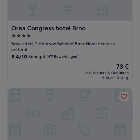
Orea Congress hotel Brno
Orea Congress hotel Brno
4.0-
Sterne-
Brno-střed, 2,6 km von Bahnhof Brno-Horni Herspice
Unterkunft
entfernt
8.4
8,4/10
Sehr gut
(417 Bewertungen)
von
Der
73 €
10,
Preis
Sehr
inkl. Steuern & Gebühren
beträgt
9. Aug.–10. Aug.
gut,
73 €
(417
Bewertungen)
Enjoy Downtown Boutique Apartments 13 by goodnite cz