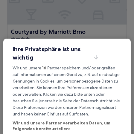
Courtyard by Marriott Brno
Courtyard by Marriott Brno
4.0-
Sterne-
Brno-střed, 1,7 km von Bahnhof Brno-Horni Herspice
Ihre Privatsphäre ist uns
Unterkunft
entfernt
wichtig
9.4
9,4/10
Außergewöhnlich
(409 Bewertungen)
von
Der
89 €
Wir und unsere
16
Partner speichern und/ oder greifen
10,
Preis
Außergewöhnlich,
auf Informationen auf einem Gerät zu, z.B. auf eindeutige
inkl. Steuern & Gebühren
beträgt
9. Aug.–10. Aug.
(409
Kennungen in Cookies, um personenbezogene Daten zu
89 €
Bewertungen)
verarbeiten. Sie können Ihre Präferenzen akzeptieren
Grandezza Hotel Luxury Palace
oder verwalten. Klicken Sie dazu bitte unten oder
besuchen Sie jederzeit die Seite der Datenschutzrichtlinie.
Diese Präferenzen werden unseren Partnern signalisiert
und haben keinen Einfluss auf Surfdaten.
Wir und unsere Partner verarbeiten Daten, um
Folgendes bereitzustellen: