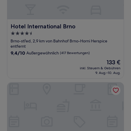
Hotel International Brno
Hotel International Brno
4.5-
Sterne-
Brno-střed, 2,9 km von Bahnhof Brno-Horni Herspice
Unterkunft
entfernt
9.4
9,4/10
Außergewöhnlich
(417 Bewertungen)
von
Der
133 €
10,
Preis
Außergewöhnlich,
inkl. Steuern & Gebühren
beträgt
9. Aug.–10. Aug.
(417
133 €
Bewertungen)
Clarion Congress Hotel Brno