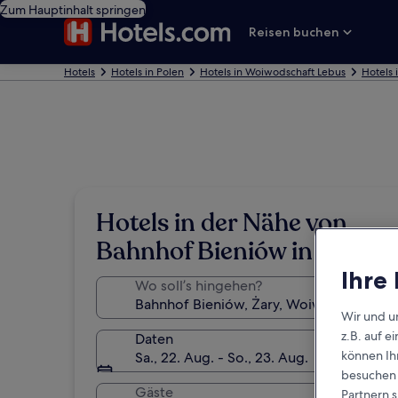
Zum Hauptinhalt springen
Reisen buchen
Hotels
Hotels in Polen
Hotels in Woiwodschaft Lebus
Hotels 
Hotels in der Nähe von
Bahnhof Bieniów in Żary
Ihre
Wo soll’s hingehen?
Wir und u
z.B. auf 
Daten
können Ihr
Sa., 22. Aug. - So., 23. Aug.
besuchen S
Gäste
Partnern s