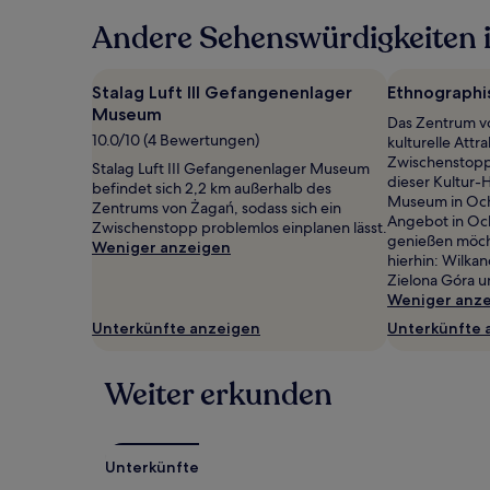
in
Andere Sehenswürdigkeiten i
den
letzten
24 Stunden
für
Stalag Luft III Gefangenenlager
Ethnographi
einen
Museum
Das Zentrum v
Aufenthalt
10.0/10 (4 Bewertungen)
kulturelle Attra
mit
Zwischenstopp 
1 Übernachtung
Stalag Luft III Gefangenenlager Museum
dieser Kultur-
von
befindet sich 2,2 km außerhalb des
Museum in Ochl
2 Erwachsenen
Zentrums von Żagań, sodass sich ein
Angebot in Och
gefunden
Zwischenstopp problemlos einplanen lässt.
genießen möch
wurde.
Weniger anzeigen
hierhin: Wilka
Preise
Zielona Góra u
und
Weniger anz
Verfügbarkeiten
können
Unterkünfte anzeigen
Unterkünfte 
sich
ändern.
Es
Weiter erkunden
können
zusätzliche
Bedingungen
gelten.
Unterkünfte