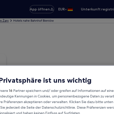
•
App öffnen
EUR
Unterkunft registr
in Żary
Hotels nahe Bahnhof Bieniów
 Privatsphäre ist uns wichtig
nsere
16
Partner speichern und/ oder greifen auf Informationen auf ein
eindeutige Kennungen in Cookies, um personenbezogene Daten zu verarb
e Präferenzen akzeptieren oder verwalten. Klicken Sie dazu bitte unten
ie jederzeit die Seite der Datenschutzrichtlinie. Diese Präferenzen we
ignalisiert und haben keinen Einfluss auf Surfdaten.