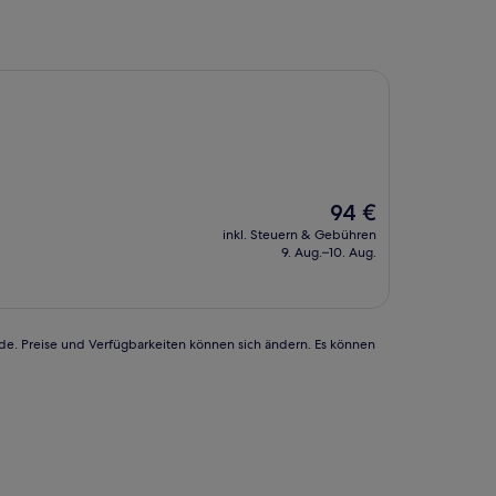
Der
94 €
Preis
inkl. Steuern & Gebühren
beträgt
9. Aug.–10. Aug.
94 €
rde. Preise und Verfügbarkeiten können sich ändern. Es können