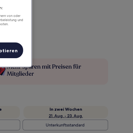
n:
chern von oder
rbeleistung und
boten.
ptieren
Mehr sparen mit Preisen für
Mitglieder
e
In zwei Wochen
21. Aug. - 23. Aug.
Unterkunftsstandard