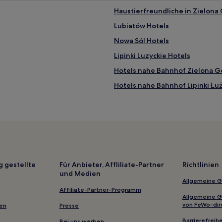
Haustierfreundliche in Zielona
Lubiatów Hotels
Nowa Sól Hotels
Lipinki Luzyckie Hotels
Hotels nahe Bahnhof Zielona G
Hotels nahe Bahnhof Lipinki Łu
Bytom Odrzański Hotels
Kreis Żagań: Hotels
Gmina Siedlisko Hotels
Kozuchow Hotels
Gmina Nowe Miasteczko Hotels
g gestellte
Für Anbieter, Affliliate-Partner
Richtlinien
und Medien
Stanow Hotels
Allgemeine 
Otyn Hotels
Affiliate-Partner-Programm
Allgemeine 
Kreis Zielona Góra: Hotels
von FeWo-dir
gen
Presse
Hotels nahe Botanischer Garte
Barrierefreihe
Bei uns werben