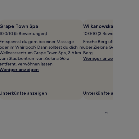
Grape Town Spa
Wilkanowska-Berg
10.0/10 (5 Bewertungen)
10.0/10 (3 Bewertungen)
Entspannst du gern bei einer Massage
Frische Bergluft und einen 
oder im Whirlpool? Dann solltest du dich im
über Zielona Góra gibt es in
Wellnesszentrum Grape Town Spa, 3,6 km
Berg.
vom Stadtzentrum von Zielona Góra
Weniger anzeigen
entfernt, verwöhnen lassen.
Weniger anzeigen
Unterkünfte anzeigen
Unterkünfte anzeigen