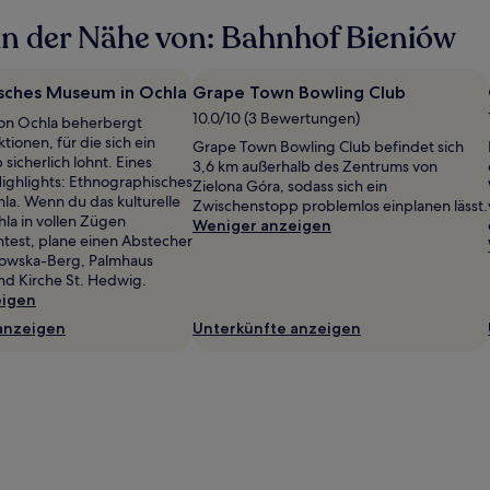
n der Nähe von: Bahnhof Bieniów
sches Museum in Ochla
Grape Town Bowling Club
10.0/10 (3 Bewertungen)
on Ochla beherbergt
ktionen, für die sich ein
Grape Town Bowling Club befindet sich
sicherlich lohnt. Eines
3,6 km außerhalb des Zentrums von
Highlights: Ethnographisches
Zielona Góra, sodass sich ein
a. Wenn du das kulturelle
Zwischenstopp problemlos einplanen lässt.
la in vollen Zügen
Weniger anzeigen
test, plane einen Abstecher
nowska-Berg, Palmhaus
nd Kirche St. Hedwig.
eigen
anzeigen
Unterkünfte anzeigen