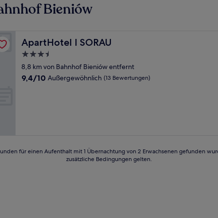
ahnhof Bieniów
ApartHotel I SORAU
ApartHotel I SORAU
3.5-
Sterne-
8,8 km von Bahnhof Bieniów entfernt
Unterkunft
9.4
9,4/10
Außergewöhnlich
(13 Bewertungen)
von
10,
Außergewöhnlich,
(13
Bewertungen)
24 Stunden für einen Aufenthalt mit 1 Übernachtung von 2 Erwachsenen gefunden wu
zusätzliche Bedingungen gelten.