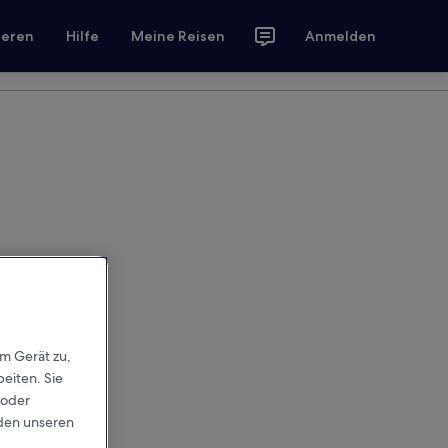
ieren
Hilfe
Meine Reisen
Anmelden
em Gerät zu,
eiten. Sie
 oder
rden unseren