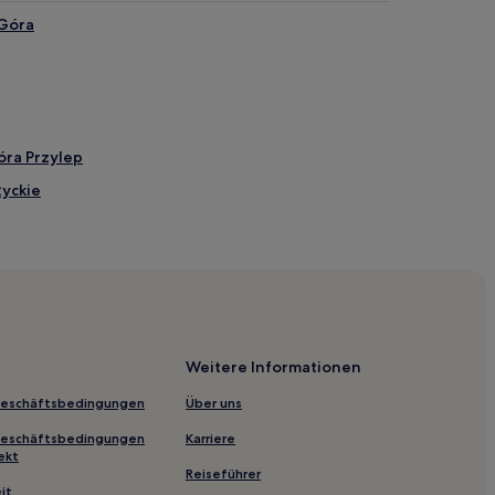
 Góra
óra Przylep
życkie
Weitere Informationen
Geschäftsbedingungen
Über uns
Geschäftsbedingungen
Karriere
ekt
Reiseführer
n Zielona Góra
it