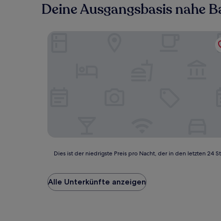
Deine Ausgangsbasis nahe B
ApartHotel I SORAU
Dies
Dies ist der niedrigste Preis pro Nacht, der in den letzten 
ist
der
niedrigste
Alle Unterkünfte anzeigen
Preis
pro
Nacht,
der