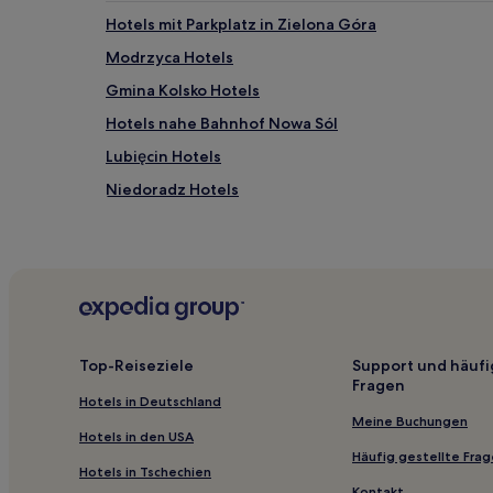
Hotels mit Parkplatz in Zielona Góra
Modrzyca Hotels
Gmina Kolsko Hotels
Hotels nahe Bahnhof Nowa Sól
Lubięcin Hotels
Niedoradz Hotels
Gmina Małomice Hotels
Zielona Góra Hotels
Wiechlice Hotels
Gmina Brzeźnica Hotels
Gmina Bojadła Hotels
Top-Reiseziele
Support und häufi
Fragen
Kreis Krosno Odrzańskie: Hotels
Hotels in Deutschland
Lubogoszcz Hotels
Meine Buchungen
Hotels in den USA
Szprotawa Hotels
Häufig gestellte Fra
Hotels in Tschechien
Kreis Żary: Hotels
Kontakt