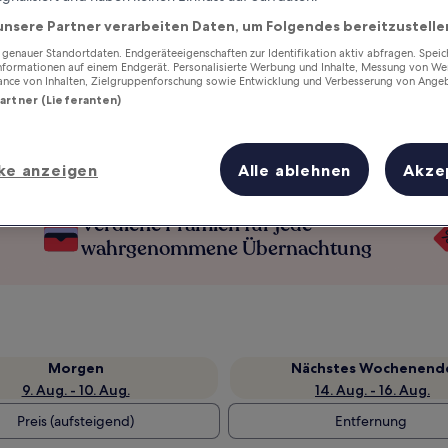
unsere Partner verarbeiten Daten, um Folgendes bereitzustelle
enauer Standortdaten. Endgeräteeigenschaften zur Identifikation aktiv abfragen. Spei
Informationen auf einem Endgerät. Personalisierte Werbung und Inhalte, Messung von We
ance von Inhalten, Zielgruppenforschung sowie Entwicklung und Verbesserung von Ange
Partner (Lieferanten)
ke anzeigen
Alle ablehnen
Akze
Verdiene Prämien für jede
wahrgenommene Übernachtung
Morgen
Nächstes Wochenend
9. Aug. - 10. Aug.
14. Aug. - 16. Aug.
Preis (aufsteigend)
Entfernung