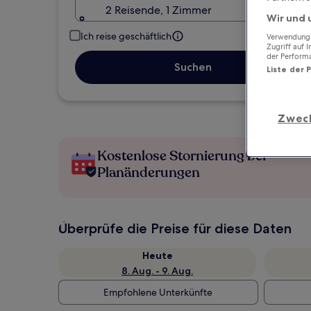
2 Reisende, 1 Zimmer
Wir und 
Ich reise geschäftlich
Verwendung g
Zugriff auf 
der Perform
Suchen
Liste der 
Zwec
Kostenlose Stornierung bei
Planänderungen
Überprüfe die Preise für diese Daten
Heute
8. Aug. - 9. Aug.
Empfohlene Unterkünfte