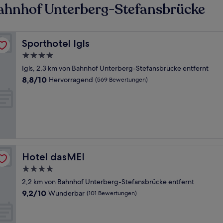
ahnhof Unterberg-Stefansbrücke
Sporthotel Igls
Sporthotel Igls
4.0-
Sterne-
Igls, 2,3 km von Bahnhof Unterberg-Stefansbrücke entfernt
Unterkunft
8.8
8,8/10
Hervorragend
(569 Bewertungen)
von
10,
Hervorragend,
(569
Bewertungen)
Hotel dasMEI
Hotel dasMEI
4.0-
Sterne-
2,2 km von Bahnhof Unterberg-Stefansbrücke entfernt
Unterkunft
9.2
9,2/10
Wunderbar
(101 Bewertungen)
von
10,
Wunderbar,