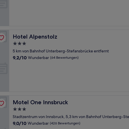
10,
Außergewöhnlich,
(734
Bewertungen)
Hotel Alpenstolz
Hotel Alpenstolz
3.0-
Sterne-
5 km von Bahnhof Unterberg-Stefansbrücke entfernt
Unterkunft
9.2
9,2/10
Wunderbar
(64 Bewertungen)
von
10,
Wunderbar,
(64
Bewertungen)
Motel One Innsbruck
Motel One Innsbruck
3.0-
Sterne-
Stadtzentrum von Innsbruck, 5,3 km von Bahnhof Unterberg-Ste
Unterkunft
9.0
9,0/10
Wunderbar
(426 Bewertungen)
von