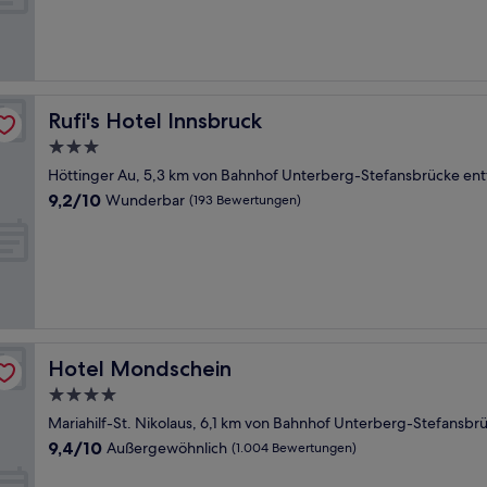
Außergewöhnlich,
(379
Bewertungen)
Rufi's Hotel Innsbruck
Rufi's Hotel Innsbruck
3.0-
Sterne-
Höttinger Au, 5,3 km von Bahnhof Unterberg-Stefansbrücke ent
Unterkunft
9.2
9,2/10
Wunderbar
(193 Bewertungen)
von
10,
Wunderbar,
(193
Bewertungen)
Hotel Mondschein
Hotel Mondschein
4.0-
Sterne-
Mariahilf-St. Nikolaus, 6,1 km von Bahnhof Unterberg-Stefansbr
Unterkunft
9.4
9,4/10
Außergewöhnlich
(1.004 Bewertungen)
von
10,