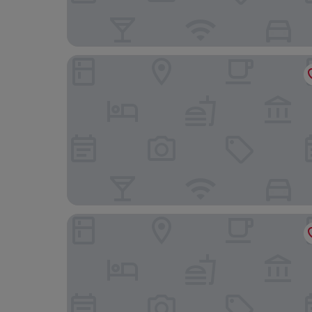
Hotel Bergkranz
pradl elf my - apartment