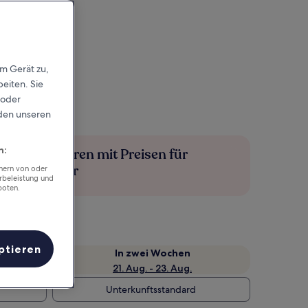
em Gerät zu,
eiten. Sie
 oder
rden unseren
n:
Mehr sparen mit Preisen für
Mitglieder
chern von oder
rbeleistung und
boten.
ptieren
e
In zwei Wochen
21. Aug. - 23. Aug.
Unterkunftsstandard