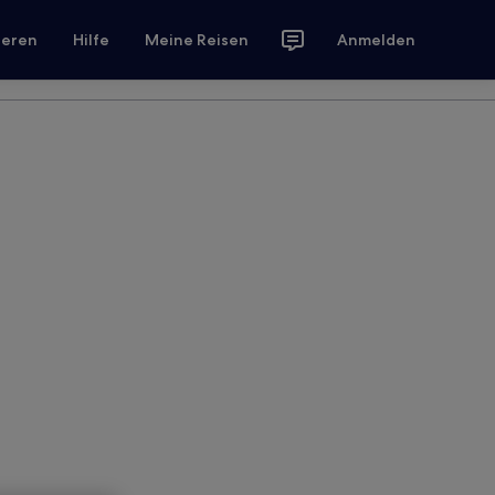
ieren
Hilfe
Meine Reisen
Anmelden