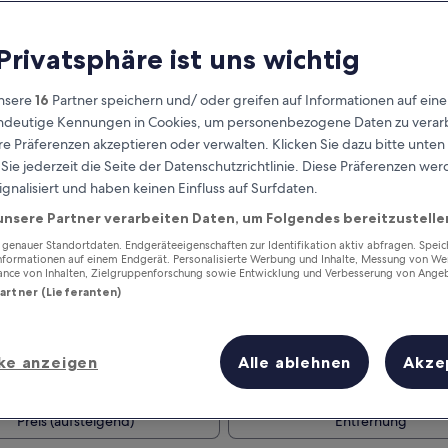
 Privatsphäre ist uns wichtig
nsere
16
Partner speichern und/ oder greifen auf Informationen auf ein
eindeutige Kennungen in Cookies, um personenbezogene Daten zu verarb
e Präferenzen akzeptieren oder verwalten. Klicken Sie dazu bitte unten
ie jederzeit die Seite der Datenschutzrichtlinie. Diese Präferenzen we
ignalisiert und haben keinen Einfluss auf Surfdaten.
unsere Partner verarbeiten Daten, um Folgendes bereitzustelle
Verdiene Prämien für jede
wahrgenommene Übernachtung
enauer Standortdaten. Endgeräteeigenschaften zur Identifikation aktiv abfragen. Spei
Informationen auf einem Endgerät. Personalisierte Werbung und Inhalte, Messung von We
ance von Inhalten, Zielgruppenforschung sowie Entwicklung und Verbesserung von Ange
Partner (Lieferanten)
ke anzeigen
Alle ablehnen
Akze
Morgen
Nächstes Wochenend
9. Aug. - 10. Aug.
14. Aug. - 16. Aug.
Preis (aufsteigend)
Entfernung