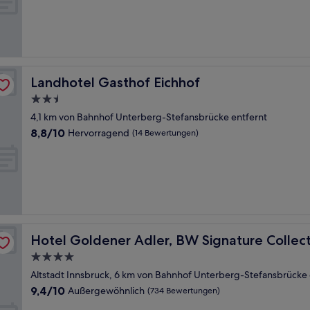
Außergewöhnlich,
(1.004
Bewertungen)
Landhotel Gasthof Eichhof
Landhotel Gasthof Eichhof
2.5-
Sterne-
4,1 km von Bahnhof Unterberg-Stefansbrücke entfernt
Unterkunft
8.8
8,8/10
Hervorragend
(14 Bewertungen)
von
10,
Hervorragend,
(14
Bewertungen)
Hotel Goldener Adler, BW Signature Collection
Hotel Goldener Adler, BW Signature Collec
4.0-
Sterne-
Altstadt Innsbruck, 6 km von Bahnhof Unterberg-Stefansbrücke 
Unterkunft
9.4
9,4/10
Außergewöhnlich
(734 Bewertungen)
von