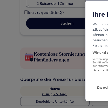
2 Reisende, 1 Zimmer
Ihre
Ich reise geschäftlich
Suchen
Wir und u
z.B. auf 
können Ihr
besuchen S
Partnern s
Wir und 
Kostenlose Stornierung bei
Planänderungen
Verwendung g
Zugriff auf 
der Perform
Liste der 
Überprüfe die Preise für diese Daten
Zwec
Heute
8. Aug. - 9. Aug.
Empfohlene Unterkünfte