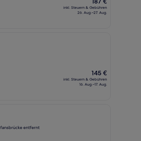
Der
187 €
Preis
inkl. Steuern & Gebühren
beträgt
26. Aug.–27. Aug.
187 €
Der
145 €
Preis
inkl. Steuern & Gebühren
beträgt
16. Aug.–17. Aug.
145 €
fansbrücke entfernt