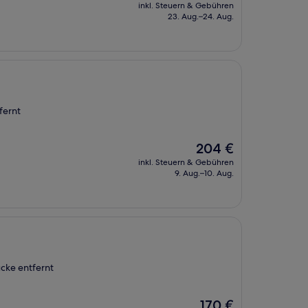
Preis
inkl. Steuern & Gebühren
beträgt
23. Aug.–24. Aug.
122 €
fernt
Der
204 €
Preis
inkl. Steuern & Gebühren
beträgt
9. Aug.–10. Aug.
204 €
ücke entfernt
Der
170 €