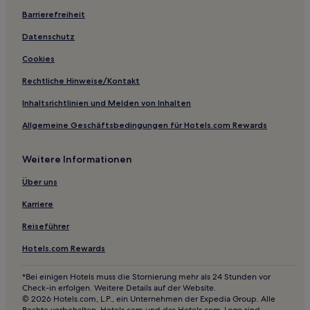
Business in Wals-Siezenheim
Barrierefreiheit
Hotels mit inbegriffenem Frühstück in Wals-Siezenheim
Datenschutz
Hotels mit Parkplatz in Wals-Siezenheim
Cookies
Familien in Salzburg
Rechtliche Hinweise/Kontakt
Haustierfreundliche in Salzburg
Inhaltsrichtlinien und Melden von Inhalten
Familien in Sankt Johann im Pongau
Allgemeine Geschäftsbedingungen für Hotels.com Rewards
Hotels mit Thermalbad in Sankt Johann im Pongau
Weitere Informationen
Haustierfreundliche in Sankt Johann im Pongau
Hotels mit inbegriffenem Frühstück nahe Linzer Gasse
Über uns
Haustierfreundliche nahe Linzer Gasse
Karriere
Familien in Maria Alm am Steinernen Meer
Reiseführer
Günstige in Maria Alm am Steinernen Meer
Hotels.com Rewards
Hotels mit inbegriffenem Frühstück in Maria Alm am
Steinernen Meer
*Bei einigen Hotels muss die Stornierung mehr als 24 Stunden vor
Check-in erfolgen. Weitere Details auf der Website.
Familien in Bezirk St. Johann im Pongau
© 2026 Hotels.com, L.P., ein Unternehmen der Expedia Group. Alle