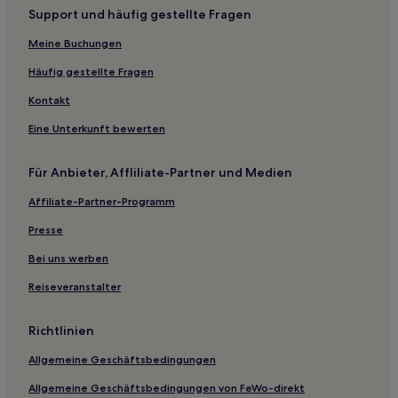
Support und häufig gestellte Fragen
Hotels nahe Bahnhof Wallersee
Eugendorf Hotels
Meine Buchungen
Hotels nahe Zahlen im Wald
Häufig gestellte Fragen
Salzburg-Süd: Hotels
Kontakt
Hotels nahe Stift Nonnberg
Eine Unterkunft bewerten
Hotels nahe Bahnhof Puch bei Hallein
Für Anbieter, Affliliate-Partner und Medien
Hotels nahe Altes Rathaus
Affiliate-Partner-Programm
Hotels nahe Haus der Natur
Puch bei Hallein Hotels
Presse
Itzling: Hotels
Bei uns werben
Hotels nahe Friedhof St. Sebastian
Reiseveranstalter
Golling an der Salzach Hotels
Richtlinien
Ried Hotels
Allgemeine Geschäftsbedingungen
Bezirk Hallein: Hotels
Allgemeine Geschäftsbedingungen von FeWo-direkt
Hotels mit Parkplatz in Grödig