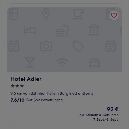
141 €
Bewertungen)
Hotel Adler
Hotel Adler
Hotel Adler
3.0-
Sterne-
9,6 km von Bahnhof Hallein Burgfried entfernt
Unterkunft
7.6
7,6/10
Gut
(276 Bewertungen)
von
Der
92 €
10,
Preis
Gut,
inkl. Steuern & Gebühren
beträgt
7. Sept.–8. Sept.
(276
92 €
Bewertungen)