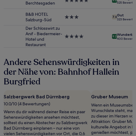
5.0-
können
9.6
Berchtesgaden
525 Bewertu
Sterne-
sich
Unterkunft
ändern.
B&B HOTEL
Gut
3.0-
Es
7.6
Salzburg-Süd
323 Bewertu
Sterne-
können
Unterkunft
zusätzliche
Der Schlosswirt zu
Bedingungen
Anif - Biedermeier-
Wunderba
4.0-
9.2
gelten.
Hotel und
400 Bewert
Sterne-
Restaurant
Unterkunft
Andere Sehenswürdigkeiten in
der Nähe von: Bahnhof Hallein
Burgfried
Salzbergwerk Bad Dürrnberg
Gruber Museum
10.0/10 (4 Bewertungen)
Wenn ein Museumsbesu
Wunschliste steht, mac
Wenn du dir während deiner Reise ein paar
zu dieser im Herzen vo
Sehenswürdigkeiten ansehen möchtest,
Attraktion: Gruber Mu
solltest du einen Abstecher zu Salzbergwerk
kulturelle Angebot in Ha
Bad Dürrnberg einplanen – nur eine von
genießen möchtest, pl
vielen Sehenswürdigkeiten vor Ort, die 0,6