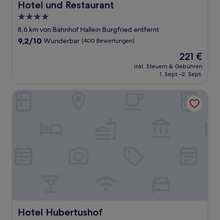
Hotel und Restaurant
4.0-
Sterne-
8,6 km von Bahnhof Hallein Burgfried entfernt
Unterkunft
9.2
9,2/10
Wunderbar
(400 Bewertungen)
von
Der
221 €
10,
Preis
Wunderbar,
inkl. Steuern & Gebühren
beträgt
1. Sept.–2. Sept.
(400
221 €
Bewertungen)
Hotel Hubertushof
Hotel Hubertushof
Hotel Hubertushof