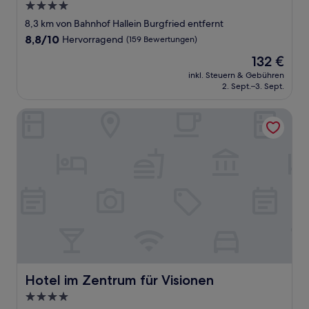
4.0-
Sterne-
8,3 km von Bahnhof Hallein Burgfried entfernt
Unterkunft
8.8
8,8/10
Hervorragend
(159 Bewertungen)
von
Der
132 €
10,
Preis
Hervorragend,
inkl. Steuern & Gebühren
beträgt
2. Sept.–3. Sept.
(159
132 €
Bewertungen)
Hotel im Zentrum für Visionen
Hotel im Zentrum für Visionen
Hotel im Zentrum für Visionen
4.0-