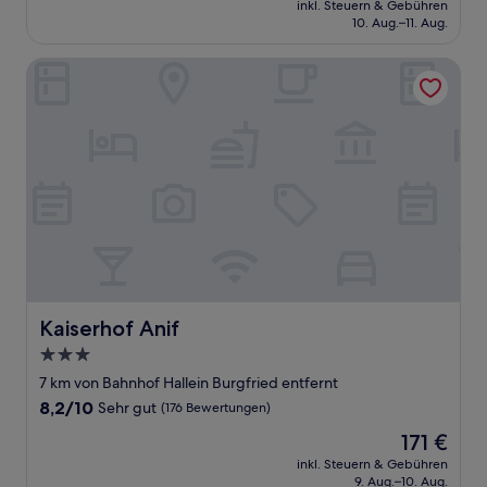
Außergewöhnlich,
inkl. Steuern & Gebühren
beträgt
10. Aug.–11. Aug.
(226
223 €
Bewertungen)
Kaiserhof Anif
Kaiserhof Anif
Kaiserhof Anif
3.0-
Sterne-
7 km von Bahnhof Hallein Burgfried entfernt
Unterkunft
8.2
8,2/10
Sehr gut
(176 Bewertungen)
von
Der
171 €
10,
Preis
Sehr
inkl. Steuern & Gebühren
beträgt
9. Aug.–10. Aug.
gut,