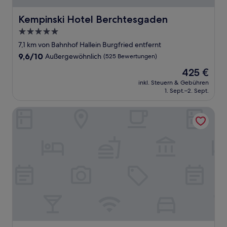
Kempinski Hotel Berchtesgaden
Kempinski Hotel Berchtesgaden
5.0-
Sterne-
7,1 km von Bahnhof Hallein Burgfried entfernt
Unterkunft
9.6
9,6/10
Außergewöhnlich
(525 Bewertungen)
von
Der
425 €
10,
Preis
Außergewöhnlich,
inkl. Steuern & Gebühren
beträgt
1. Sept.–2. Sept.
(525
425 €
Bewertungen)
B&B HOTEL Salzburg-Süd