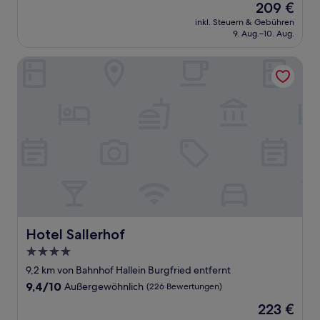
Der
209 €
10,
Preis
Hervorragend,
inkl. Steuern & Gebühren
beträgt
9. Aug.–10. Aug.
(223
209 €
Bewertungen)
Hotel Sallerhof
Hotel Sallerhof
Hotel Sallerhof
4.0-
Sterne-
9,2 km von Bahnhof Hallein Burgfried entfernt
Unterkunft
9.4
9,4/10
Außergewöhnlich
(226 Bewertungen)
von
Der
223 €
10,
Preis