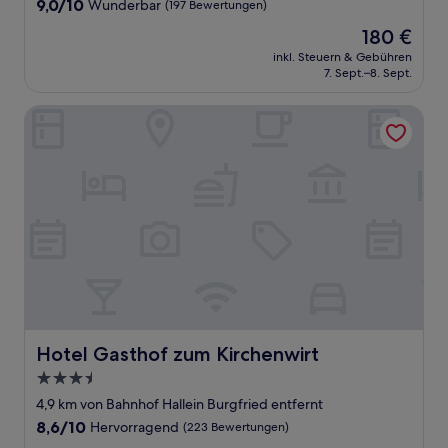
9.0
9,0/10
Wunderbar
(197 Bewertungen)
von
Der
180 €
10,
Preis
Wunderbar,
inkl. Steuern & Gebühren
beträgt
7. Sept.–8. Sept.
(197
180 €
Bewertungen)
Hotel Gasthof zum Kirchenwirt
Hotel Gasthof zum Kirchenwirt
Hotel Gasthof zum Kirchenwirt
3.5-
Sterne-
4,9 km von Bahnhof Hallein Burgfried entfernt
Unterkunft
8.6
8,6/10
Hervorragend
(223 Bewertungen)
von