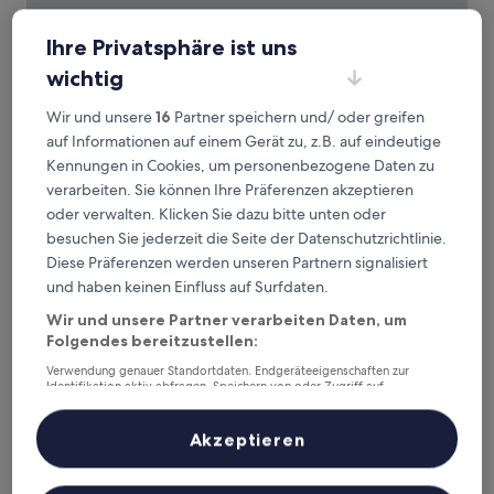
Ihre Privatsphäre ist uns
wichtig
NEUWIRT – Hotel & Wirtshaus
NEUWIRT – Hotel & Wirtshaus
Wir und unsere
16
Partner speichern und/ oder greifen
3.0-
auf Informationen auf einem Gerät zu, z.B. auf eindeutige
Sterne-
1,9 km von Bahnhof Hallein Burgfried entfernt
Kennungen in Cookies, um personenbezogene Daten zu
Unterkunft
9.6
9,6/10
Außergewöhnlich
(25 Bewertungen)
verarbeiten. Sie können Ihre Präferenzen akzeptieren
von
Der
161 €
oder verwalten. Klicken Sie dazu bitte unten oder
10,
Preis
Außergewöhnlich,
inkl. Steuern & Gebühren
besuchen Sie jederzeit die Seite der Datenschutzrichtlinie.
beträgt
23. Aug.–24. Aug.
(25
Diese Präferenzen werden unseren Partnern signalisiert
161 €
Bewertungen)
und haben keinen Einfluss auf Surfdaten.
Pension Sommerauer
Wir und unsere Partner verarbeiten Daten, um
Folgendes bereitzustellen:
Verwendung genauer Standortdaten. Endgeräteeigenschaften zur
Identifikation aktiv abfragen. Speichern von oder Zugriff auf
Informationen auf einem Endgerät. Personalisierte Werbung und
Inhalte, Messung von Werbeleistung und der Performance von Inhalten,
Zielgruppenforschung sowie Entwicklung und Verbesserung von
Akzeptieren
Angeboten.
Liste der Partner (Lieferanten)