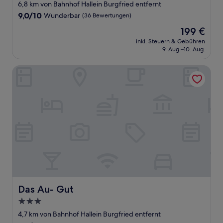
Sterne-
6,8 km von Bahnhof Hallein Burgfried entfernt
Unterkunft
9.0
9,0/10
Wunderbar
(36 Bewertungen)
von
Der
199 €
10,
Preis
Wunderbar,
inkl. Steuern & Gebühren
beträgt
9. Aug.–10. Aug.
(36
199 €
Bewertungen)
Das Au- Gut
Das Au- Gut
Das Au- Gut
3.0-
Sterne-
4,7 km von Bahnhof Hallein Burgfried entfernt
Unterkunft