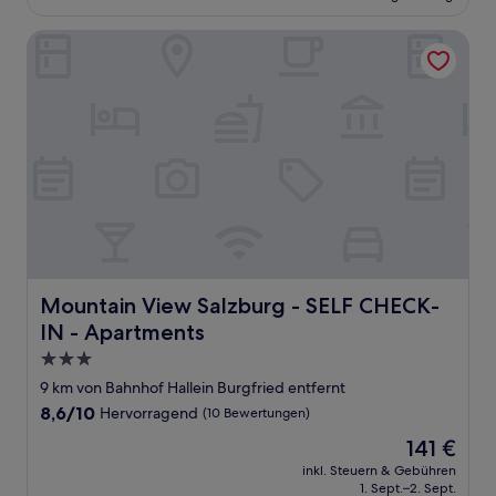
171 €
(176
Bewertungen)
Mountain View Salzburg - SELF CHECK-IN - Apartments
Mountain View Salzburg - SELF CHECK-IN - Apartments
Mountain View Salzburg - SELF CHECK-
IN - Apartments
3.0-
Sterne-
9 km von Bahnhof Hallein Burgfried entfernt
Unterkunft
8.6
8,6/10
Hervorragend
(10 Bewertungen)
von
Der
141 €
10,
Preis
Hervorragend,
inkl. Steuern & Gebühren
beträgt
1. Sept.–2. Sept.
(10