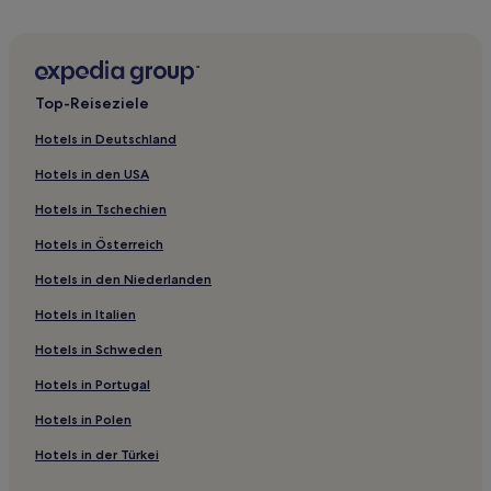
Hotels nahe Müllner Kirche
Seekirchen am Wallersee Hotels
Salzburg Hotels
Top-Reiseziele
Hotels nahe Skilift Hintersee
Hotels in Deutschland
Hotels nahe Mozart-Denkmal
Hotels in den USA
Bezirk Salzburg-Umgebung: Hotels
Hotels in Tschechien
Stadtzentrum von Golling an der Salzach Hotels
Hotels in Österreich
Hotels nahe Wallfahrtskirche Maria Plain
Hotels in den Niederlanden
Hotels nahe Stiegl-Brauwelt
Gschwendt Hotels
Hotels in Italien
Hotels nahe Zoo Salzburg
Hotels in Schweden
Salzburg: Hotels
Hotels in Portugal
Hotels nahe Museum Burg Golling
Hotels in Polen
Hotels nahe Sky Space
Hotels in der Türkei
Hotels nahe Hauptbahnhof Salzburg