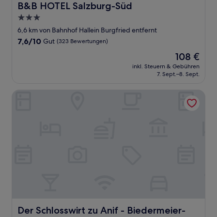
B&B HOTEL Salzburg-Süd
B&B HOTEL Salzburg-Süd
3.0-
Sterne-
6,6 km von Bahnhof Hallein Burgfried entfernt
Unterkunft
7.6
7,6/10
Gut
(323 Bewertungen)
von
Der
108 €
10,
Preis
Gut,
inkl. Steuern & Gebühren
beträgt
7. Sept.–8. Sept.
(323
108 €
Bewertungen)
Der Schlosswirt zu Anif - Biedermeier-Hotel und Restaura
Der Schlosswirt zu Anif - Biedermeier-Hotel und Restaur
Der Schlosswirt zu Anif - Biedermeier-