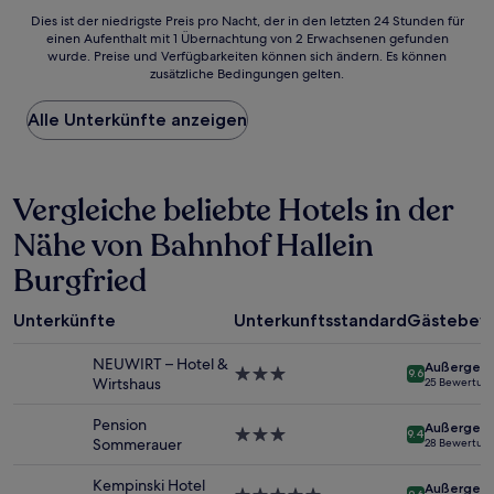
Dies
Dies ist der niedrigste Preis pro Nacht, der in den letzten 24 Stunden für
einen Aufenthalt mit 1 Übernachtung von 2 Erwachsenen gefunden
ist
wurde. Preise und Verfügbarkeiten können sich ändern. Es können
der
zusätzliche Bedingungen gelten.
niedrigste
Preis
Alle Unterkünfte anzeigen
pro
Nacht,
der
in
Vergleiche beliebte Hotels in der
den
letzten
Nähe von Bahnhof Hallein
24 Stunden
für
Burgfried
einen
Aufenthalt
mit
Unterkünfte
Unterkunftsstandard
Gästebew
1 Übernachtung
von
NEUWIRT – Hotel &
Außergewö
3.0-
9.6
2 Erwachsenen
Wirtshaus
25 Bewertun
Sterne-
gefunden
Unterkunft
wurde.
Pension
Außergewö
3.0-
9.4
Preise
Sommerauer
28 Bewertun
Sterne-
und
Unterkunft
Verfügbarkeiten
Kempinski Hotel
Außergewö