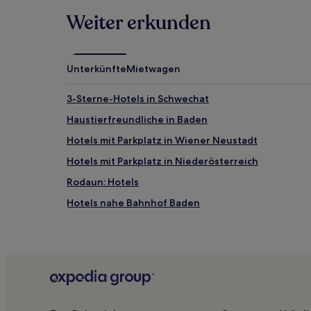
Weiter erkunden
Unterkünfte
Mietwagen
3-Sterne-Hotels in Schwechat
Haustierfreundliche in Baden
Hotels mit Parkplatz in Wiener Neustadt
Hotels mit Parkplatz in Niederösterreich
Rodaun: Hotels
Hotels nahe Bahnhof Baden
Hotels nahe Bahnhof Maria Enzersdorf Südstadt
Steinriegl: Hotels
Hotels nahe Stadttheater
Hotels nahe Bahnhof Neulengbach
Rustenfeld: Hotels