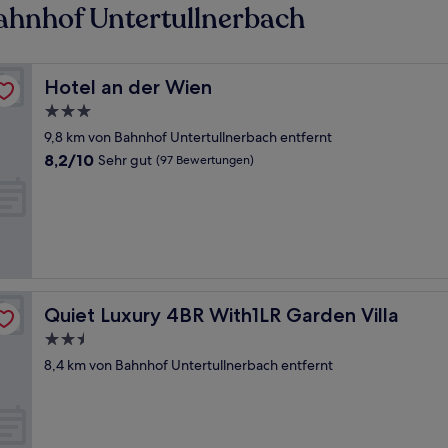
ahnhof Untertullnerbach
Hotel an der Wien
Hotel an der Wien
3.0-
Sterne-
9,8 km von Bahnhof Untertullnerbach entfernt
Unterkunft
8.2
8,2/10
Sehr gut
(97 Bewertungen)
von
10,
Sehr
gut,
(97
Bewertungen)
Quiet Luxury 4BR With1LR Garden Villa
Quiet Luxury 4BR With1LR Garden Villa
2.5-
Sterne-
8,4 km von Bahnhof Untertullnerbach entfernt
Unterkunft