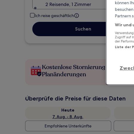
können Ihr
2 Reisende, 1 Zimmer
besuchen S
Ich reise geschäftlich
Partnern s
Wir und 
Suchen
Verwendung g
Zugriff auf 
der Perform
Liste der 
Kostenlose Stornierung bei
Zwec
Planänderungen
Überprüfe die Preise für diese Daten
Heute
7. Aug. - 8. Aug.
Empfohlene Unterkünfte