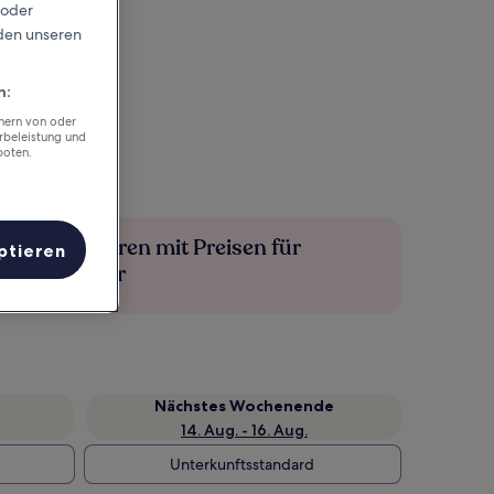
 oder
rden unseren
n:
chern von oder
rbeleistung und
boten.
Mehr sparen mit Preisen für
ptieren
Mitglieder
Nächstes Wochenende
14. Aug. - 16. Aug.
Unterkunftsstandard