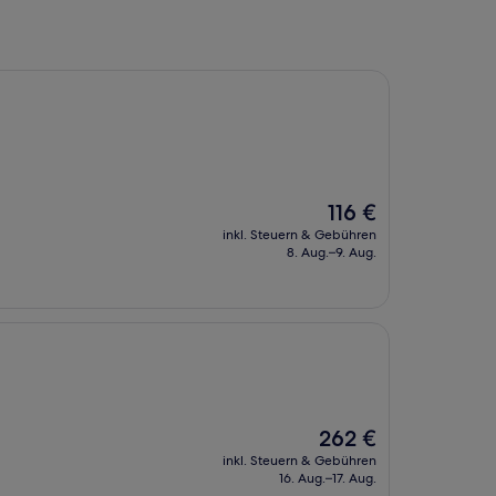
Der
116 €
Preis
inkl. Steuern & Gebühren
beträgt
8. Aug.–9. Aug.
116 €
Der
262 €
Preis
inkl. Steuern & Gebühren
beträgt
16. Aug.–17. Aug.
262 €