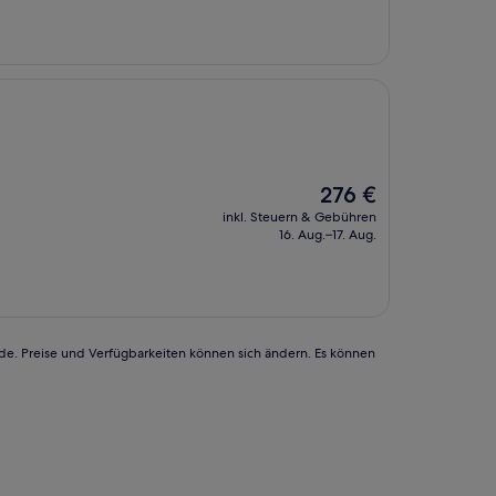
Der
276 €
Preis
inkl. Steuern & Gebühren
beträgt
16. Aug.–17. Aug.
276 €
rde. Preise und Verfügbarkeiten können sich ändern. Es können