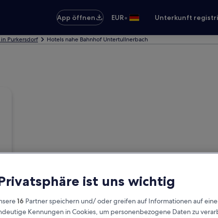
•
App öffnen
EUR
Unterkunft registr
 in Purkersdorf
Hotels nahe Bahnhof Untertullnerbach
 Privatsphäre ist uns wichtig
nsere
16
Partner speichern und/ oder greifen auf Informationen auf ein
eindeutige Kennungen in Cookies, um personenbezogene Daten zu verarb