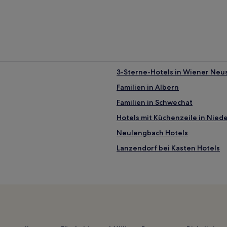
3-Sterne-Hotels in Wiener Neu
Familien in Albern
Familien in Schwechat
Hotels mit Küchenzeile in Nied
Neulengbach Hotels
Lanzendorf bei Kasten Hotels
Hotels nahe Pfarrkirche St. Oth
Gießhübl Hotels
Mödling: Hotels
Salmannsdorf: Hotels
Hotels nahe Bahnhof Tulln Stad