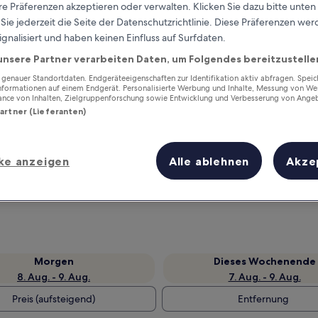
e Präferenzen akzeptieren oder verwalten. Klicken Sie dazu bitte unten
ie jederzeit die Seite der Datenschutzrichtlinie. Diese Präferenzen we
ignalisiert und haben keinen Einfluss auf Surfdaten.
unsere Partner verarbeiten Daten, um Folgendes bereitzustelle
enauer Standortdaten. Endgeräteeigenschaften zur Identifikation aktiv abfragen. Spei
Informationen auf einem Endgerät. Personalisierte Werbung und Inhalte, Messung von We
ance von Inhalten, Zielgruppenforschung sowie Entwicklung und Verbesserung von Ange
Partner (Lieferanten)
Verdiene Prämien für jede
ke anzeigen
Alle ablehnen
Akze
wahrgenommene Übernachtung
Morgen
Dieses Wochenende
8. Aug. - 9. Aug.
7. Aug. - 9. Aug.
Preis (aufsteigend)
Entfernung