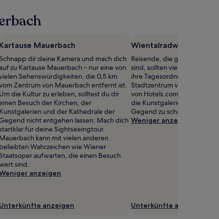
nerbach
Kartause Mauerbach
Wientalradweg
Schnapp dir deine Kamera und mach dich
Reisende, die gern an der fri
auf zu Kartause Mauerbach – nur eine von
sind, sollten vielleicht Wien
vielen Sehenswürdigkeiten, die 0,5 km
ihre Tagesordnung setzen, 
vom Zentrum von Mauerbach entfernt ist.
Stadtzentrum von Wien entf
Um die Kultur zu erleben, solltest du dir
von Hotels.com wissen auch
einen Besuch der Kirchen, der
die Kunstgalerien und die K
Kunstgalerien und der Kathedrale der
Gegend zu schätzen.
Gegend nicht entgehen lassen: Mach dich
Weniger anzeigen
startklar für deine Sightseeingtour.
Mauerbach kann mit vielen anderen
beliebten Wahrzeichen wie Wiener
Staatsoper aufwarten, die einen Besuch
wert sind.
Weniger anzeigen
Unterkünfte anzeigen
Unterkünfte anzeigen