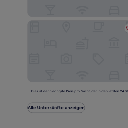
Quiet Luxury 5BR Villa With Garden
Dies
Dies ist der niedrigste Preis pro Nacht, der in den letzten 
ist
der
niedrigste
Alle Unterkünfte anzeigen
Preis
pro
Nacht,
der