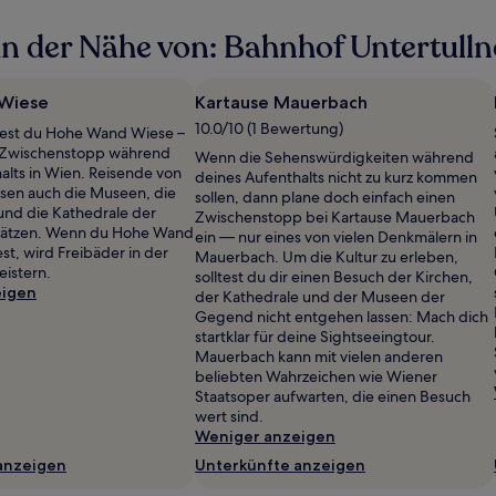
n der Nähe von: Bahnhof Untertull
Wiese
Kartause Mauerbach
10.0/10 (1 Bewertung)
dest du Hohe Wand Wiese –
n Zwischenstopp während
Wenn die Sehenswürdigkeiten während
alts in Wien. Reisende von
deines Aufenthalts nicht zu kurz kommen
sen auch die Museen, die
sollen, dann plane doch einfach einen
und die Kathedrale der
Zwischenstopp bei Kartause Mauerbach
hätzen. Wenn du Hohe Wand
ein — nur eines von vielen Denkmälern in
est, wird Freibäder in der
Mauerbach. Um die Kultur zu erleben,
istern.
solltest du dir einen Besuch der Kirchen,
eigen
der Kathedrale und der Museen der
Gegend nicht entgehen lassen: Mach dich
startklar für deine Sightseeingtour.
Mauerbach kann mit vielen anderen
beliebten Wahrzeichen wie Wiener
Staatsoper aufwarten, die einen Besuch
wert sind.
Weniger anzeigen
anzeigen
Unterkünfte anzeigen