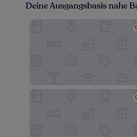
Deine Ausgangsbasis nahe B
Hotel an der Wien
Quiet Luxury 4BR With1LR Garden Villa