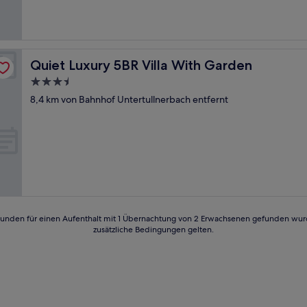
Quiet Luxury 5BR Villa With Garden
Quiet Luxury 5BR Villa With Garden
3.5-
Sterne-
8,4 km von Bahnhof Untertullnerbach entfernt
Unterkunft
24 Stunden für einen Aufenthalt mit 1 Übernachtung von 2 Erwachsenen gefunden wu
zusätzliche Bedingungen gelten.