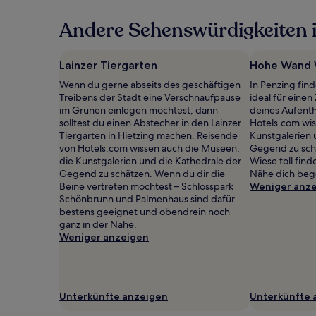
in
Andere Sehenswürdigkeiten i
den
letzten
24 Stunden
für
Lainzer Tiergarten
Hohe Wand 
einen
Wenn du gerne abseits des geschäftigen
In Penzing fin
Aufenthalt
Treibens der Stadt eine Verschnaufpause
ideal für eine
mit
im Grünen einlegen möchtest, dann
deines Aufenth
1 Übernachtung
solltest du einen Abstecher in den Lainzer
Hotels.com wis
von
Tiergarten in Hietzing machen. Reisende
Kunstgalerien 
2 Erwachsenen
von Hotels.com wissen auch die Museen,
Gegend zu sc
gefunden
die Kunstgalerien und die Kathedrale der
Wiese toll find
wurde.
Gegend zu schätzen. Wenn du dir die
Nähe dich bege
Preise
Beine vertreten möchtest – Schlosspark
Weniger anz
und
Schönbrunn und Palmenhaus sind dafür
Verfügbarkeiten
bestens geeignet und obendrein noch
können
ganz in der Nähe.
sich
Weniger anzeigen
ändern.
Es
können
zusätzliche
Bedingungen
Unterkünfte anzeigen
Unterkünfte 
gelten.