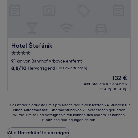
Hotel Štefánik
Hotel Štefánik
4.0-
Sterne-
9,1 km von Bahnhof Vrbovce entfernt
Unterkunft
8.8
8,8/10
Hervorragend
(30 Bewertungen)
von
Der
132 €
10,
Preis
Hervorragend,
inkl. Steuern & Gebühren
beträgt
9. Aug.–10. Aug.
(30
132 €
Bewertungen)
Dies
Dies ist der niedrigste Preis pro Nacht, der in den letzten 24 Stunden für
einen Aufenthalt mit 1 Übernachtung von 2 Erwachsenen gefunden
ist
wurde. Preise und Verfügbarkeiten können sich ändern. Es können
der
zusätzliche Bedingungen gelten.
niedrigste
Preis
Alle Unterkünfte anzeigen
pro