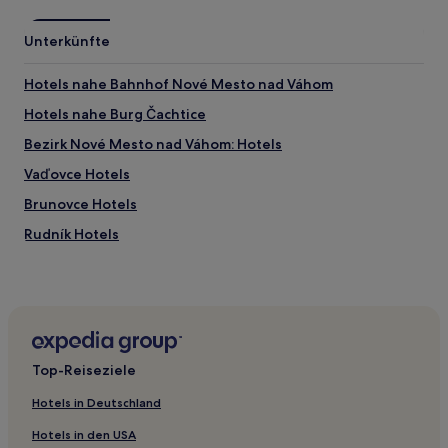
gelten.
Unterkünfte
Hotels nahe Bahnhof Nové Mesto nad Váhom
Hotels nahe Burg Čachtice
Bezirk Nové Mesto nad Váhom: Hotels
Vaďovce Hotels
Brunovce Hotels
Rudník Hotels
Polianka Hotels
Top-Reiseziele
Hotels in Deutschland
Hotels in den USA