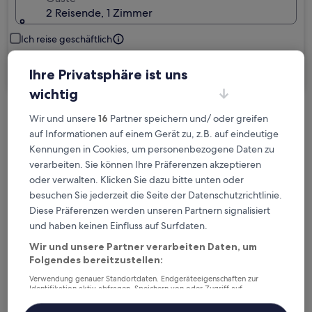
2 Reisende, 1 Zimmer
Ich reise geschäftlich
Suchen
Ihre Privatsphäre ist uns
wichtig
Wir und unsere
16
Partner speichern und/ oder greifen
Kostenlose Stornierung bei
auf Informationen auf einem Gerät zu, z.B. auf eindeutige
Planänderungen
Kennungen in Cookies, um personenbezogene Daten zu
verarbeiten. Sie können Ihre Präferenzen akzeptieren
Verdiene Prämien für jede
oder verwalten. Klicken Sie dazu bitte unten oder
wahrgenommene Übernachtung
besuchen Sie jederzeit die Seite der Datenschutzrichtlinie.
Diese Präferenzen werden unseren Partnern signalisiert
und haben keinen Einfluss auf Surfdaten.
Mehr sparen mit Preisen für Mitglieder
Wir und unsere Partner verarbeiten Daten, um
Folgendes bereitzustellen:
Verwendung genauer Standortdaten. Endgeräteeigenschaften zur
Überprüfe die Preise für diese Daten
Identifikation aktiv abfragen. Speichern von oder Zugriff auf
Informationen auf einem Endgerät. Personalisierte Werbung und
Inhalte, Messung von Werbeleistung und der Performance von Inhalten,