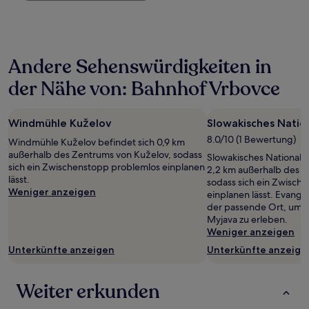
Nacht,
der
in
den
letzten
Andere Sehenswürdigkeiten in
24 Stunden
für
der Nähe von: Bahnhof Vrbovce
einen
Aufenthalt
mit
Windmühle Kuželov
Slowakisches Nati
1 Übernachtung
von
8.0/10 (1 Bewertung)
Windmühle Kuželov befindet sich 0,9 km
2 Erwachsenen
außerhalb des Zentrums von Kuželov, sodass
Slowakisches National
gefunden
sich ein Zwischenstopp problemlos einplanen
2,2 km außerhalb des Z
wurde.
lässt.
sodass sich ein Zwisch
Preise
Weniger anzeigen
einplanen lässt. Evangel
und
der passende Ort, um di
Verfügbarkeiten
Myjava zu erleben.
können
Weniger anzeigen
sich
ändern.
Unterkünfte anzeigen
Unterkünfte anzeige
Es
können
Weiter erkunden
zusätzliche
Bedingungen