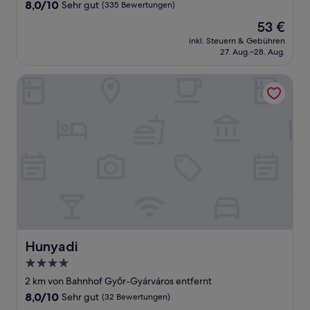
Unterkunft
8.0
8,0/10
Sehr gut
(335 Bewertungen)
von
Der
53 €
10,
Preis
Sehr
inkl. Steuern & Gebühren
beträgt
27. Aug.–28. Aug.
gut,
53 €
(335
Bewertungen)
Hunyadi
Hunyadi
Hunyadi
4.0-
Sterne-
2 km von Bahnhof Győr-Gyárváros entfernt
Unterkunft
8.0
8,0/10
Sehr gut
(32 Bewertungen)
von