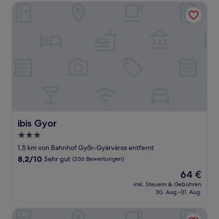
ibis Gyor
ibis Gyor
ibis Gyor
3.0-
Sterne-
1,5 km von Bahnhof Győr-Gyárváros entfernt
Unterkunft
8.2
8,2/10
Sehr gut
(236 Bewertungen)
von
Der
64 €
10,
Preis
Sehr
inkl. Steuern & Gebühren
beträgt
30. Aug.–31. Aug.
gut,
64 €
(236
Bewertungen)
Hotel Capitulum