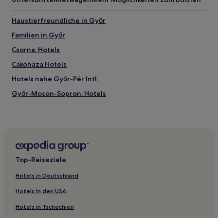
Haustierfreundliche in Győr
Familien in Győr
Csorna: Hotels
Cakóháza Hotels
Hotels nahe Győr-Pér Intl.
Győr-Moson-Sopron: Hotels
Hotels nahe Bahnhof Abda
Hotels nahe Bahnhof Mosonmagyaróvár
Sopronnémeti Hotels
Bakonyszentlászló Hotels
Top-Reiseziele
Mosonmagyaróvári: Hotels
Hotels in Deutschland
Hotels nahe Bahnhof Györszabadhegy
Hotels in den USA
Téter: Hotels
Hotels in Tschechien
Győrújfalu Hotels