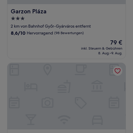
Garzon Pláza
Garzon Pláza
3.0-
Sterne-
2 km von Bahnhof Győr-Gyárváros entfernt
Unterkunft
8.6
8,6/10
Hervorragend
(98 Bewertungen)
von
Der
79 €
10,
Preis
Hervorragend,
inkl. Steuern & Gebühren
beträgt
8. Aug.–9. Aug.
(98
79 €
Bewertungen)
Duett