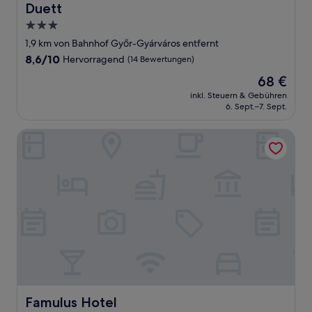
Duett
Duett
3.0-
Sterne-
1,9 km von Bahnhof Győr-Gyárváros entfernt
Unterkunft
8.6
8,6/10
Hervorragend
(14 Bewertungen)
von
Der
68 €
10,
Preis
Hervorragend,
inkl. Steuern & Gebühren
beträgt
6. Sept.–7. Sept.
(14
68 €
Bewertungen)
Famulus Hotel
Famulus Hotel
Famulus Hotel