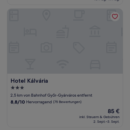
126 €
Bewertungen)
Hotel Kálvária
Hotel Kálvária
Hotel Kálvária
3.0-
Sterne-
2,5 km von Bahnhof Győr-Gyárváros entfernt
Unterkunft
8.8
8,8/10
Hervorragend
(75 Bewertungen)
von
Der
85 €
10,
Preis
Hervorragend,
inkl. Steuern & Gebühren
beträgt
2. Sept.–3. Sept.
(75
85 €
Bewertungen)