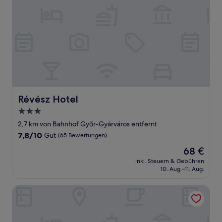
Révész Hotel
Révész Hotel
3.0-
Sterne-
2,7 km von Bahnhof Győr-Gyárváros entfernt
Unterkunft
7.8
7,8/10
Gut
(65 Bewertungen)
von
Der
68 €
10,
Preis
Gut,
inkl. Steuern & Gebühren
beträgt
10. Aug.–11. Aug.
(65
68 €
Bewertungen)
Duna Panzió