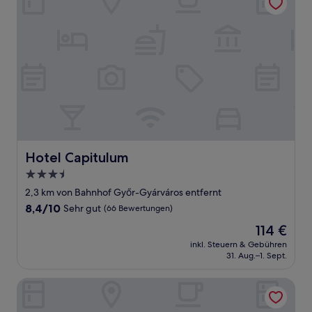
Hotel Capitulum
Hotel Capitulum
3.5-
Sterne-
2,3 km von Bahnhof Győr-Gyárváros entfernt
Unterkunft
8.4
8,4/10
Sehr gut
(66 Bewertungen)
von
Der
114 €
10,
Preis
Sehr
inkl. Steuern & Gebühren
beträgt
31. Aug.–1. Sept.
gut,
114 €
(66
Bewertungen)
Révész Hotel