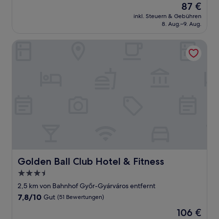
Der
87 €
10,
Preis
Sehr
inkl. Steuern & Gebühren
beträgt
8. Aug.–9. Aug.
gut,
87 €
(32
Bewertungen)
Golden Ball Club Hotel & Fitness
Golden Ball Club Hotel & Fitness
Golden Ball Club Hotel & Fitness
3.5-
Sterne-
2,5 km von Bahnhof Győr-Gyárváros entfernt
Unterkunft
7.8
7,8/10
Gut
(51 Bewertungen)
von
Der
106 €
10,