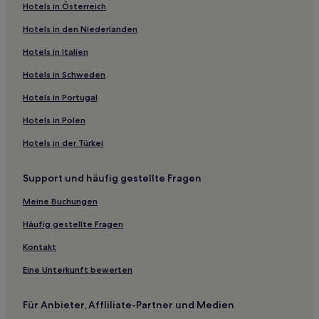
Hotels in Österreich
Gyömöre Hotels
Hotels in den Niederlanden
Győri: Hotels
Fenyőfő Hotels
Hotels in Italien
Dunakiliti Hotels
Hotels in Schweden
Tényő Hotels
Hotels in Portugal
Hotels nahe Pannonhalma Bahnhof
Hotels in Polen
4-Sterne-Hotels in Győr
Hotels in der Türkei
Support und häufig gestellte Fragen
Meine Buchungen
Häufig gestellte Fragen
Kontakt
Eine Unterkunft bewerten
Für Anbieter, Affliliate-Partner und Medien