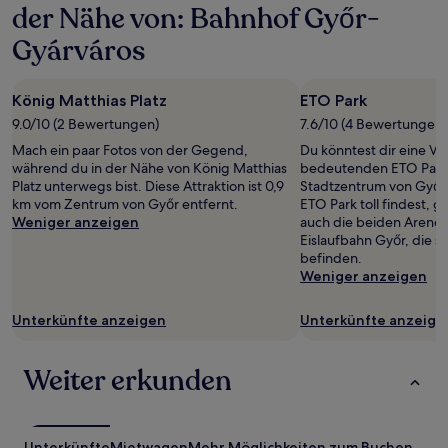
der Nähe von: Bahnhof Győr-
Gyárváros
König Matthias Platz
ETO Park
9.0/10 (2 Bewertungen)
7.6/10 (4 Bewertungen)
Mach ein paar Fotos von der Gegend,
Du könntest dir eine Ve
während du in der Nähe von König Matthias
bedeutenden ETO Park 
Platz unterwegs bist. Diese Attraktion ist 0,9
Stadtzentrum von Győr
km vom Zentrum von Győr entfernt.
ETO Park toll findest, ge
Weniger anzeigen
auch die beiden Arene
Eislaufbahn Győr, die s
befinden.
Weniger anzeigen
Unterkünfte anzeigen
Unterkünfte anzeige
Weiter erkunden
Unterkünfte
Mietwagen
Mehr Möglichkeiten zum Buchen