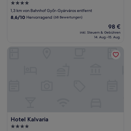
4.0-
Sterne-
1,3 km von Bahnhof Győr-Gyárváros entfernt
Unterkunft
8.6
8,6/10
Hervorragend
(68 Bewertungen)
von
Der
98 €
10,
Preis
Hervorragend,
inkl. Steuern & Gebühren
beträgt
14. Aug.–15. Aug.
(68
98 €
Bewertungen)
Hotel Kalvaria
Hotel Kalvaria
Hotel Kalvaria
4.0-