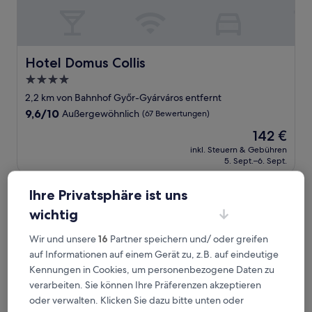
Hotel Domus Collis
Hotel Domus Collis
4.0-
Sterne-
2,2 km von Bahnhof Győr-Gyárváros entfernt
Unterkunft
9.6
9,6/10
Außergewöhnlich
(67 Bewertungen)
von
Der
142 €
10,
Preis
Außergewöhnlich,
inkl. Steuern & Gebühren
beträgt
5. Sept.–6. Sept.
(67
142 €
Bewertungen)
ETO Park Hotel Business & Stadium
Ihre Privatsphäre ist uns
wichtig
Wir und unsere
16
Partner speichern und/ oder greifen
auf Informationen auf einem Gerät zu, z.B. auf eindeutige
Kennungen in Cookies, um personenbezogene Daten zu
verarbeiten. Sie können Ihre Präferenzen akzeptieren
oder verwalten. Klicken Sie dazu bitte unten oder