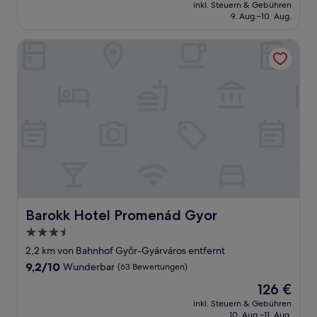
Preis
Gut,
inkl. Steuern & Gebühren
beträgt
9. Aug.–10. Aug.
(51
106 €
Bewertungen)
Barokk Hotel Promenád Gyor
Barokk Hotel Promenád Gyor
Barokk Hotel Promenád Gyor
3.5-
Sterne-
2,2 km von Bahnhof Győr-Gyárváros entfernt
Unterkunft
9.2
9,2/10
Wunderbar
(63 Bewertungen)
von
Der
126 €
10,
Preis
Wunderbar,
inkl. Steuern & Gebühren
beträgt
10. Aug.–11. Aug.
(63