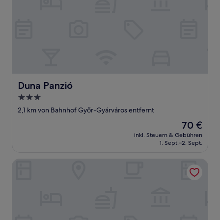
Duna Panzió
Duna Panzió
3.0-
Sterne-
2,1 km von Bahnhof Győr-Gyárváros entfernt
Unterkunft
Der
70 €
Preis
inkl. Steuern & Gebühren
beträgt
1. Sept.–2. Sept.
70 €
Gyirmót Sport&Wellness Hotel