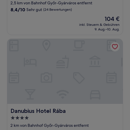
Sterne-
2,5 km von Bahnhof Győr-Gyárváros entfernt
Unterkunft
8.4
8,4/10
Sehr gut
(24 Bewertungen)
von
Der
104 €
10,
Preis
Sehr
inkl. Steuern & Gebühren
beträgt
9. Aug.–10. Aug.
gut,
104 €
(24
Bewertungen)
Danubius Hotel Rába
Danubius Hotel Rába
Danubius Hotel Rába
4.0-
Sterne-
2 km von Bahnhof Győr-Gyárváros entfernt