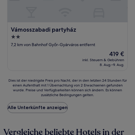
Vámosszabadi partyház
Vámosszabadi partyház
2.0-
Sterne-
7,2 km von Bahnhof Győr-Gyárváros entfernt
Unterkunft
Der
419 €
Preis
inkl. Steuern & Gebühren
beträgt
8. Aug.–9. Aug.
419 €
Dies
Dies ist der niedrigste Preis pro Nacht, der in den letzten 24 Stunden für
einen Aufenthalt mit 1 Übernachtung von 2 Erwachsenen gefunden
ist
wurde. Preise und Verfügbarkeiten können sich ändern. Es können
der
zusätzliche Bedingungen gelten.
niedrigste
Preis
Alle Unterkünfte anzeigen
pro
Nacht,
der
in
Vergleiche beliebte Hotels in der
den
letzten