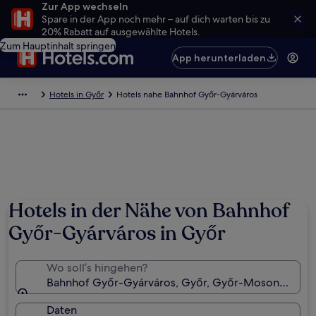
Zur App wechseln
Spare in der App noch mehr – auf dich warten bis zu
20% Rabatt auf ausgewählte Hotels.
Zum Hauptinhalt springen
App herunterladen
Hotels in Győr
Hotels nahe Bahnhof Győr-Gyárváros
Hotels in der Nähe von Bahnhof
Győr-Gyárváros in Győr
Wo soll’s hingehen?
Bahnhof Győr-Gyárváros, Győr, Győr-Moson-Sopro
Daten