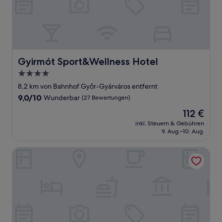
Gyirmót Sport&Wellness Hotel
Gyirmót Sport&Wellness Hotel
4.0-
Sterne-
8,2 km von Bahnhof Győr-Gyárváros entfernt
Unterkunft
9.0
9,0/10
Wunderbar
(27 Bewertungen)
von
Der
112 €
10,
Preis
Wunderbar,
inkl. Steuern & Gebühren
beträgt
9. Aug.–10. Aug.
(27
112 €
Bewertungen)
Vámosszabadi partyház