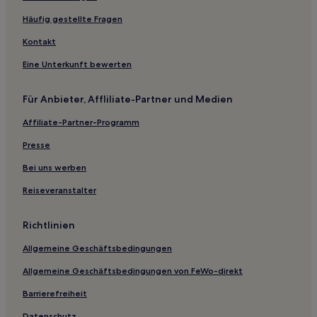
Lubogoszcz Hotels
Häufig gestellte Fragen
Otyn Hotels
Kontakt
Szprotawa Hotels
Eine Unterkunft bewerten
Kreis Zielona Góra: Hotels
Für Anbieter, Affliliate-Partner und Medien
Kreis Żary: Hotels
Affiliate-Partner-Programm
Hotels nahe Botanischer Garten Zielona Góra
Woiwodschaft Lebus: Hotels
Presse
Landkreis Świebodzin: Hotels
Bei uns werben
Reiseveranstalter
Richtlinien
Allgemeine Geschäftsbedingungen
Allgemeine Geschäftsbedingungen von FeWo-direkt
Barrierefreiheit
Datenschutz