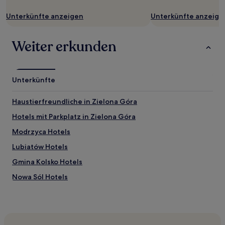
zusätzliche
Unterkünfte anzeigen
Unterkünfte anzeige
Bedingungen
gelten.
Weiter erkunden
Unterkünfte
Haustierfreundliche in Zielona Góra
Hotels mit Parkplatz in Zielona Góra
Modrzyca Hotels
Lubiatów Hotels
Gmina Kolsko Hotels
Nowa Sól Hotels
Hotels nahe Bahnhof Nowa Sól
Lipinki Luzyckie Hotels
Lubięcin Hotels