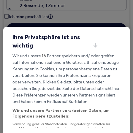
2 Reisende, 1 Zimmer
Ich reise geschäftlich
Suchen
Ihre Privatsphäre ist uns
wichtig
Kostenlose Stornierung bei
Wir und unsere
16
Partner speichern und/ oder greifen
Planänderungen
auf Informationen auf einem Gerät zu, z.B. auf eindeutige
Kennungen in Cookies, um personenbezogene Daten zu
Verdiene Prämien für jede
verarbeiten. Sie können Ihre Präferenzen akzeptieren
wahrgenommene Übernachtung
oder verwalten. Klicken Sie dazu bitte unten oder
besuchen Sie jederzeit die Seite der Datenschutzrichtlinie.
Diese Präferenzen werden unseren Partnern signalisiert
Mehr sparen mit Preisen für Mitglieder
und haben keinen Einfluss auf Surfdaten.
Wir und unsere Partner verarbeiten Daten, um
Folgendes bereitzustellen:
Überprüfe die Preise für diese Daten
Verwendung genauer Standortdaten. Endgeräteeigenschaften zur
Identifikation aktiv abfragen. Speichern von oder Zugriff auf
Informationen auf einem Endgerät. Personalisierte Werbung und