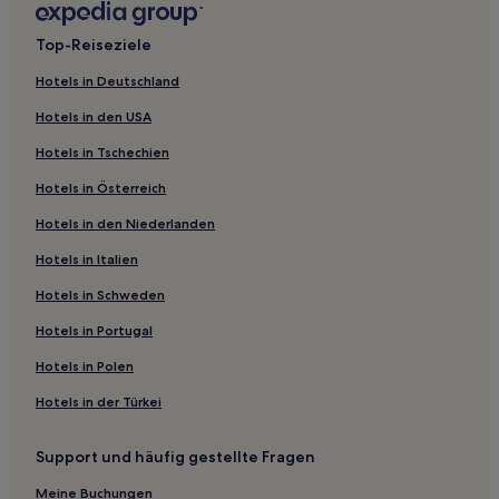
Hotels nahe Bahnhof Zielona Góra Przylep
Top-Reiseziele
Niedoradz Hotels
Hotels in Deutschland
Hotels nahe Bahnhof Lipinki Łużyckie
Hotels in den USA
Gmina Małomice Hotels
Hotels in Tschechien
Bytom Odrzański Hotels
Hotels in Österreich
Zielona Góra Hotels
Hotels in den Niederlanden
Kreis Żagań: Hotels
Wiechlice Hotels
Hotels in Italien
Gmina Siedlisko Hotels
Hotels in Schweden
Gmina Brzeźnica Hotels
Hotels in Portugal
Kozuchow Hotels
Hotels in Polen
Gmina Bojadła Hotels
Hotels in der Türkei
Gmina Nowe Miasteczko Hotels
Support und häufig gestellte Fragen
Kreis Krosno Odrzańskie: Hotels
Stanow Hotels
Meine Buchungen