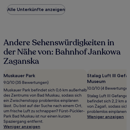
Preis
Alle Unterkünfte anzeigen
pro
Nacht,
der
in
den
letzten
Andere Sehenswürdigkeiten in
24 Stunden
für
der Nähe von: Bahnhof Jankowa
einen
Aufenthalt
Zaganska
mit
1 Übernachtung
von
Muskauer Park
Stalag Luft III Gef
2 Erwachsenen
Museum
9.0/10 (35 Bewertungen)
gefunden
wurde.
10.0/10 (4 Bewertungen
Muskauer Park befindet sich 0,6 km außerhalb
Preise
des Zentrums von Bad Muskau, sodass sich
Stalag Luft III Gefang
und
ein Zwischenstopp problemlos einplanen
befindet sich 2,2 km a
Verfügbarkeiten
lässt. Du bist auf der Suche nach einem Ort,
von Żagań, sodass sich
können
um frische Luft zu schnappen? Fürst-Pückler-
problemlos einplanen lä
sich
Park Bad Muskau ist nur einen kurzen
Weniger anzeigen
ändern.
Spaziergang entfernt.
Es
Weniger anzeigen
können