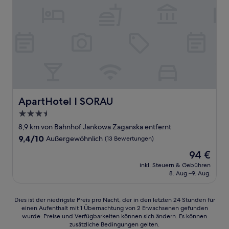
ApartHotel I SORAU
ApartHotel I SORAU
3.5-
Sterne-
8,9 km von Bahnhof Jankowa Zaganska entfernt
Unterkunft
9.4
9,4/10
Außergewöhnlich
(13 Bewertungen)
von
Der
94 €
10,
Preis
Außergewöhnlich,
inkl. Steuern & Gebühren
beträgt
8. Aug.–9. Aug.
(13
94 €
Bewertungen)
Dies
Dies ist der niedrigste Preis pro Nacht, der in den letzten 24 Stunden für
einen Aufenthalt mit 1 Übernachtung von 2 Erwachsenen gefunden
ist
wurde. Preise und Verfügbarkeiten können sich ändern. Es können
der
zusätzliche Bedingungen gelten.
niedrigste