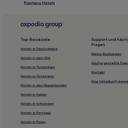
Positano Hotels
Hotels nahe Villa San Marco
Ponticelli: Hotels
Sant'anna Hotels
Hotels nahe Station Ponticelli
Top-Reiseziele
Support und häufi
Fragen
Hotels nahe Ausgrabungsstätte Stabia
Hotels in Deutschland
Hotels nahe Station Castellammare di Stabia
Meine Buchungen
Hotels in den USA
Hotels nahe Villa Arianna
Häufig gestellte Fra
Hotels in Tschechien
4-Sterne-Hotels in Castellammare di Stabia
Kontakt
Hotels in Österreich
3-Sterne-Hotels in Altstadt von Sorrent
Eine Unterkunft bew
Hotels in den Niederlanden
B&B in Santa Maria la Carità
Hotels in Italien
B&B in Corso Italia
Hotels in Schweden
Gasthäuser in Küste von Sorrent
Hotels in Portugal
Ferienwohnungen in Küste von Sorrent
Hotels in Polen
Ferienwohnungen in Piano di Sorrento