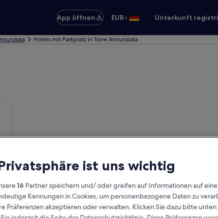
•
App öffnen
EUR
Unterkunft registr
Annunziata
Hotels mit Parkplatz in Torre Annunziata
 Privatsphäre ist uns wichtig
nsere
16
Partner speichern und/ oder greifen auf Informationen auf ein
eindeutige Kennungen in Cookies, um personenbezogene Daten zu verarb
e Präferenzen akzeptieren oder verwalten. Klicken Sie dazu bitte unten
ie jederzeit die Seite der Datenschutzrichtlinie. Diese Präferenzen we