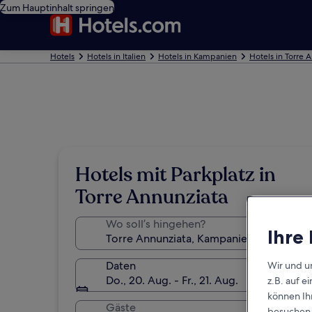
Zum Hauptinhalt springen
Hotels
Hotels in Italien
Hotels in Kampanien
Hotels in Torre 
Hotels mit Parkplatz in
Torre Annunziata
Wo soll’s hingehen?
Ihre
Daten
Wir und u
Do., 20. Aug. - Fr., 21. Aug.
z.B. auf 
können Ihr
Gäste
besuchen S