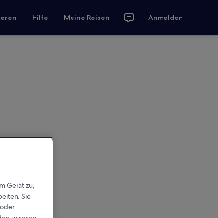
ieren
Hilfe
Meine Reisen
Anmelden
em Gerät zu,
eiten. Sie
 oder
rden unseren