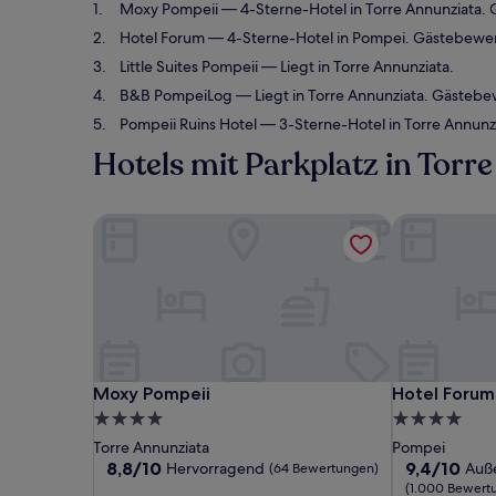
Moxy Pompeii
— 4-Sterne-Hotel in Torre Annunziata.
Hotel Forum
— 4-Sterne-Hotel in Pompei. Gästebewer
Little Suites Pompeii
— Liegt in Torre Annunziata.
B&B PompeiLog
— Liegt in Torre Annunziata. Gästeb
Pompeii Ruins Hotel
— 3-Sterne-Hotel in Torre Annunz
Hotels mit Parkplatz in Torr
Moxy Pompeii
Hotel Forum
Moxy Pompeii
Hotel Forum
Moxy Pompeii
Hotel Forum
4.0-
4.0-
Sterne-
Sterne-
Torre Annunziata
Pompei
Unterkunft
Unterkunft
8.8
9.4
8,8/10
9,4/10
Hervorragend
Auß
(64 Bewertungen)
von
von
(1.000 Bewert