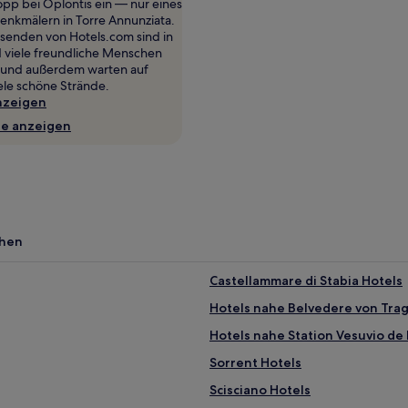
pp bei Oplontis ein — nur eines
Denkmälern in Torre Annunziata.
isenden von Hotels.com sind in
viele freundliche Menschen
 und außerdem warten auf
ele schöne Strände.
nzeigen
te anzeigen
chen
Castellammare di Stabia Hotels
Hotels nahe Belvedere von Tra
Hotels nahe Station Vesuvio de
Sorrent Hotels
Scisciano Hotels