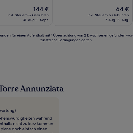
lich,
Der
Der
144 €
64 €
Preis
Preis
inkl. Steuern & Gebühren
inkl. Steuern & Gebühren
n)
beträgt
beträgt
31. Aug.–1. Sept.
7. Aug.–8. Aug.
144 €
64 €
24 Stunden für einen Aufenthalt mit 1 Übernachtung von 2 Erwachsenen gefunden wu
zusätzliche Bedingungen gelten.
Torre Annunziata
ewertung)
ehenswürdigkeiten während
nthalts nicht zu kurz kommen
n plane doch einfach einen