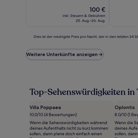
10,
10,
Hervorragend,
Der
Außergewöhn
100 €
(64
Preis
(1.000
inkl. Steuern & Gebühren
Bewertungen)
beträgt
Bewertunge
25. Aug.–26. Aug.
100 €
Dies
Dies ist der niedrigste Preis pro Nacht, der in den letzten 
ist
der
niedrigste
Weitere Unterkünfte anzeigen
Preis
pro
Nacht,
der
in
den
Top-Sehenswürdigkeiten in 
letzten
24 Stunden
für
Villa Poppaea
Oplontis
einen
Aufenthalt
10.0/10 (4 Bewertungen)
8.0/10 (1 B
mit
Wenn die Sehenswürdigkeiten während
Wenn die S
1 Übernachtung
deines Aufenthalts nicht zu kurz kommen
deines Aufe
von
sollen, dann plane doch einfach einen
sollen, dan
2 Erwachsenen