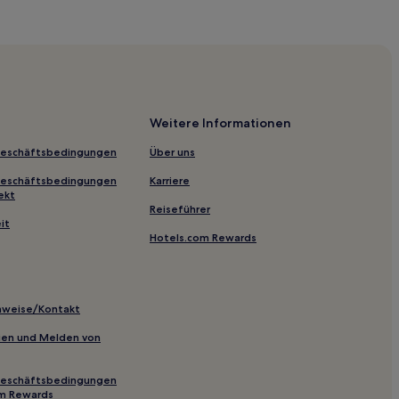
omo
Weitere Informationen
co
Geschäftsbedingungen
Über uns
Geschäftsbedingungen
Karriere
ekt
Reiseführer
e
it
Hotels.com Rewards
 Sorrent
a
inweise/Kontakt
inien und Melden von
Geschäftsbedingungen
ste
om Rewards