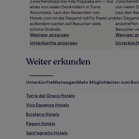
Zwischenstopp bei Villa Poppaea ein — nur
Zwischensto
gefunden
eines von vielen Denkmälern in Torre
von vielen 
wurde.
Annunziata. Laut den Reisenden von
Laut den Re
Preise
Hotels.com ist die Gegend toll für Paare und
der Gegend 
und
außerdem warten auf Besucher viele
anzutreffen
Verfügbarkeiten
schöne Strände.
Besucher vi
können
Weniger anzeigen
Weniger a
sich
Unterkünfte anzeigen
Unterkünf
ändern.
Es
können
Weiter erkunden
zusätzliche
Bedingungen
gelten.
Unterkünfte
Mietwagen
Mehr Möglichkeiten zum Bu
Torre del Greco Hotels
Vico Equense Hotels
Ercolano Hotels
Pagani Hotels
Sant'agnello Hotels