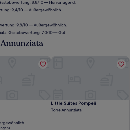
 Gästebewertung: 8,8/10 — Hervorragend.
tung: 9,4/10 — Außergewöhnlich.
ewertung: 9,8/10 — Außergewöhnlich.
iata. Gästebewertung: 7,0/10 — Gut.
e Annunziata
Little Suites Pompeii
Little Suites Pompeii
Little Suites Pompeii
Torre Annunziata
ergewöhnlich
ungen)