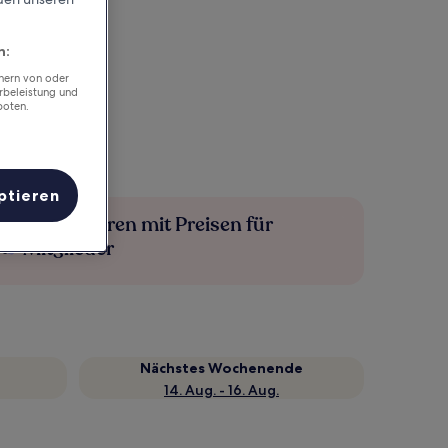
n:
chern von oder
rbeleistung und
boten.
ptieren
Mehr sparen mit Preisen für
Mitglieder
Nächstes Wochenende
14. Aug. - 16. Aug.