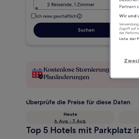
2 Reisende, 1 Zimmer
Partnern s
Wir und 
Ich reise geschäftlich
Verwendung g
Zugriff auf 
Suchen
der Perform
Liste der 
Zwec
Kostenlose Stornierung bei
Planänderungen
Überprüfe die Preise für diese Daten
Heute
6. Aug. - 7. Aug.
Top 5 Hotels mit Parkplatz i