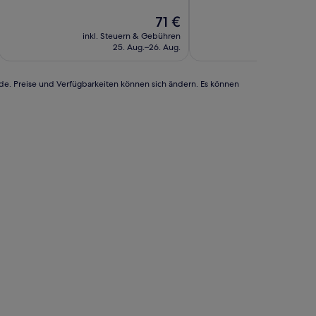
Außergewöhnlich,
10,
(173
Der
Gut,
71 €
Bewertungen)
Preis
(78
inkl. Steuern & Gebühren
inkl. Steu
beträgt
Bewertungen)
25. Aug.–26. Aug.
71 €
rde. Preise und Verfügbarkeiten können sich ändern. Es können