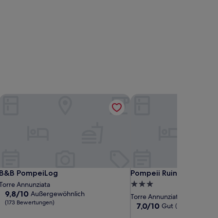
B&B PompeiLog
Pompeii Ruins Hotel
B&B PompeiLog
Pompeii Ruins Hotel
B&B PompeiLog
Pompeii Ruins Hotel
3.0-
Torre Annunziata
9.8
9,8/10
Außergewöhnlich
Sterne-
Torre Annunziata
von
(173 Bewertungen)
Unterkunft
7.0
7,0/10
Gut
(78 Bewertunge
10,
von