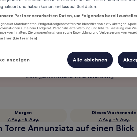
ignalisiert und haben keinen Einfluss auf Surfdaten.
unsere Partner verarbeiten Daten, um Folgendes bereitzustelle
enauer Standortdaten. Endgeräteeigenschaften zur Identifikation aktiv abfragen. Spei
Informationen auf einem Endgerät. Personalisierte Werbung und Inhalte, Messung von We
ance von Inhalten, Zielgruppenforschung sowie Entwicklung und Verbesserung von Ange
Partner (Lieferanten)
ke anzeigen
Alle ablehnen
Akze
Verdiene Prämien für jede
wahrgenommene Übernachtung
Morgen
Dieses Wochenende
7. Aug. - 8. Aug.
7. Aug. - 9. Aug.
n Torre Annunziata auf einen Blick