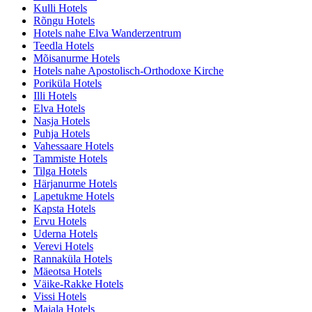
Kulli Hotels
Rõngu Hotels
Hotels nahe Elva Wanderzentrum
Teedla Hotels
Mõisanurme Hotels
Hotels nahe Apostolisch-Orthodoxe Kirche
Poriküla Hotels
Illi Hotels
Elva Hotels
Nasja Hotels
Puhja Hotels
Vahessaare Hotels
Tammiste Hotels
Tilga Hotels
Härjanurme Hotels
Lapetukme Hotels
Kapsta Hotels
Ervu Hotels
Uderna Hotels
Verevi Hotels
Rannaküla Hotels
Mäeotsa Hotels
Väike-Rakke Hotels
Vissi Hotels
Majala Hotels