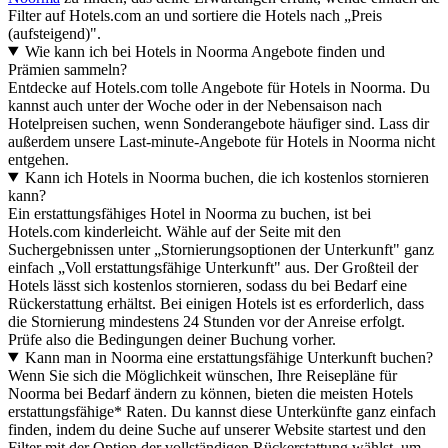
Filter auf Hotels.com an und sortiere die Hotels nach „Preis
(aufsteigend)".
Wie kann ich bei Hotels in Noorma Angebote finden und
Prämien sammeln?
Entdecke auf Hotels.com tolle Angebote für Hotels in Noorma. Du
kannst auch unter der Woche oder in der Nebensaison nach
Hotelpreisen suchen, wenn Sonderangebote häufiger sind. Lass dir
außerdem unsere Last-minute-Angebote für Hotels in Noorma nicht
entgehen.
Kann ich Hotels in Noorma buchen, die ich kostenlos stornieren
kann?
Ein erstattungsfähiges Hotel in Noorma zu buchen, ist bei
Hotels.com kinderleicht. Wähle auf der Seite mit den
Suchergebnissen unter „Stornierungsoptionen der Unterkunft" ganz
einfach „Voll erstattungsfähige Unterkunft" aus. Der Großteil der
Hotels lässt sich kostenlos stornieren, sodass du bei Bedarf eine
Rückerstattung erhältst. Bei einigen Hotels ist es erforderlich, dass
die Stornierung mindestens 24 Stunden vor der Anreise erfolgt.
Prüfe also die Bedingungen deiner Buchung vorher.
Kann man in Noorma eine erstattungsfähige Unterkunft buchen?
Wenn Sie sich die Möglichkeit wünschen, Ihre Reisepläne für
Noorma bei Bedarf ändern zu können, bieten die meisten Hotels
erstattungsfähige* Raten. Du kannst diese Unterkünfte ganz einfach
finden, indem du deine Suche auf unserer Website startest und den
Filter mit der Option der vollständigen Rückerstattung wählst, um