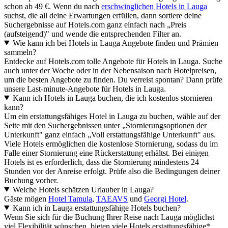
schon ab 49 €. Wenn du nach
erschwinglichen Hotels in Lauga
suchst, die all deine Erwartungen erfüllen, dann sortiere deine
Suchergebnisse auf Hotels.com ganz einfach nach „Preis
(aufsteigend)" und wende die entsprechenden Filter an.
Wie kann ich bei Hotels in Lauga Angebote finden und Prämien
sammeln?
Entdecke auf Hotels.com tolle Angebote für Hotels in Lauga. Suche
auch unter der Woche oder in der Nebensaison nach Hotelpreisen,
um die besten Angebote zu finden. Du verreist spontan? Dann prüfe
unsere Last-minute-Angebote für Hotels in Lauga.
Kann ich Hotels in Lauga buchen, die ich kostenlos stornieren
kann?
Um ein erstattungsfähiges Hotel in Lauga zu buchen, wähle auf der
Seite mit den Suchergebnissen unter „Stornierungsoptionen der
Unterkunft" ganz einfach „Voll erstattungsfähige Unterkunft" aus.
Viele Hotels ermöglichen die kostenlose Stornierung, sodass du im
Falle einer Stornierung eine Rückerstattung erhältst. Bei einigen
Hotels ist es erforderlich, dass die Stornierung mindestens 24
Stunden vor der Anreise erfolgt. Prüfe also die Bedingungen deiner
Buchung vorher.
Welche Hotels schätzen Urlauber in Lauga?
Gäste mögen
Hotel Tamula
,
TAEAVS
und
Georgi Hotel
.
Kann ich in Lauga erstattungsfähige Hotels buchen?
Wenn Sie sich für die Buchung Ihrer Reise nach Lauga möglichst
viel Flexibilität wünschen, bieten viele Hotels erstattungsfähige*