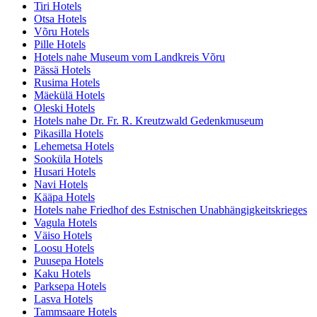
Tiri Hotels
Otsa Hotels
Võru Hotels
Pille Hotels
Hotels nahe Museum vom Landkreis Võru
Pässä Hotels
Rusima Hotels
Mäekülä Hotels
Oleski Hotels
Hotels nahe Dr. Fr. R. Kreutzwald Gedenkmuseum
Pikasilla Hotels
Lehemetsa Hotels
Sooküla Hotels
Husari Hotels
Navi Hotels
Kääpa Hotels
Hotels nahe Friedhof des Estnischen Unabhängigkeitskrieges
Vagula Hotels
Väiso Hotels
Loosu Hotels
Puusepa Hotels
Kaku Hotels
Parksepa Hotels
Lasva Hotels
Tammsaare Hotels