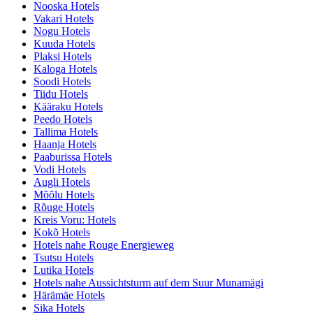
Nooska Hotels
Vakari Hotels
Nogu Hotels
Kuuda Hotels
Plaksi Hotels
Kaloga Hotels
Soodi Hotels
Tiidu Hotels
Kääraku Hotels
Peedo Hotels
Tallima Hotels
Haanja Hotels
Paaburissa Hotels
Vodi Hotels
Augli Hotels
Mõõlu Hotels
Rõuge Hotels
Kreis Voru: Hotels
Kokõ Hotels
Hotels nahe Rouge Energieweg
Tsutsu Hotels
Lutika Hotels
Hotels nahe Aussichtsturm auf dem Suur Munamägi
Härämäe Hotels
Sika Hotels