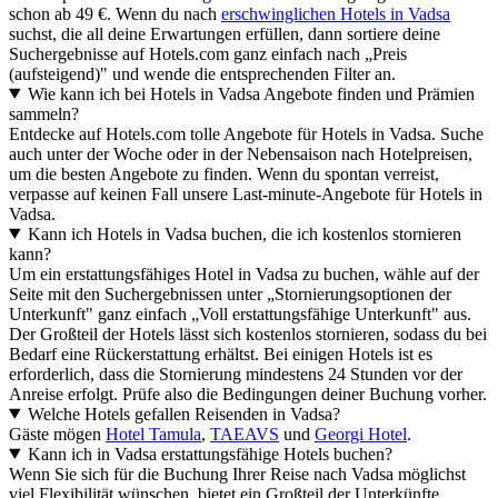
schon ab 49 €. Wenn du nach
erschwinglichen Hotels in Vadsa
suchst, die all deine Erwartungen erfüllen, dann sortiere deine
Suchergebnisse auf Hotels.com ganz einfach nach „Preis
(aufsteigend)" und wende die entsprechenden Filter an.
Wie kann ich bei Hotels in Vadsa Angebote finden und Prämien
sammeln?
Entdecke auf Hotels.com tolle Angebote für Hotels in Vadsa. Suche
auch unter der Woche oder in der Nebensaison nach Hotelpreisen,
um die besten Angebote zu finden. Wenn du spontan verreist,
verpasse auf keinen Fall unsere Last-minute-Angebote für Hotels in
Vadsa.
Kann ich Hotels in Vadsa buchen, die ich kostenlos stornieren
kann?
Um ein erstattungsfähiges Hotel in Vadsa zu buchen, wähle auf der
Seite mit den Suchergebnissen unter „Stornierungsoptionen der
Unterkunft" ganz einfach „Voll erstattungsfähige Unterkunft" aus.
Der Großteil der Hotels lässt sich kostenlos stornieren, sodass du bei
Bedarf eine Rückerstattung erhältst. Bei einigen Hotels ist es
erforderlich, dass die Stornierung mindestens 24 Stunden vor der
Anreise erfolgt. Prüfe also die Bedingungen deiner Buchung vorher.
Welche Hotels gefallen Reisenden in Vadsa?
Gäste mögen
Hotel Tamula
,
TAEAVS
und
Georgi Hotel
.
Kann ich in Vadsa erstattungsfähige Hotels buchen?
Wenn Sie sich für die Buchung Ihrer Reise nach Vadsa möglichst
viel Flexibilität wünschen, bietet ein Großteil der Unterkünfte