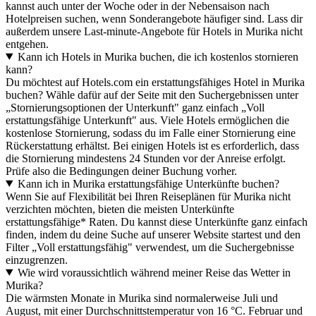
kannst auch unter der Woche oder in der Nebensaison nach
Hotelpreisen suchen, wenn Sonderangebote häufiger sind. Lass dir
außerdem unsere Last-minute-Angebote für Hotels in Murika nicht
entgehen.
Kann ich Hotels in Murika buchen, die ich kostenlos stornieren
kann?
Du möchtest auf Hotels.com ein erstattungsfähiges Hotel in Murika
buchen? Wähle dafür auf der Seite mit den Suchergebnissen unter
„Stornierungsoptionen der Unterkunft" ganz einfach „Voll
erstattungsfähige Unterkunft" aus. Viele Hotels ermöglichen die
kostenlose Stornierung, sodass du im Falle einer Stornierung eine
Rückerstattung erhältst. Bei einigen Hotels ist es erforderlich, dass
die Stornierung mindestens 24 Stunden vor der Anreise erfolgt.
Prüfe also die Bedingungen deiner Buchung vorher.
Kann ich in Murika erstattungsfähige Unterkünfte buchen?
Wenn Sie auf Flexibilität bei Ihren Reiseplänen für Murika nicht
verzichten möchten, bieten die meisten Unterkünfte
erstattungsfähige* Raten. Du kannst diese Unterkünfte ganz einfach
finden, indem du deine Suche auf unserer Website startest und den
Filter „Voll erstattungsfähig" verwendest, um die Suchergebnisse
einzugrenzen.
Wie wird voraussichtlich während meiner Reise das Wetter in
Murika?
Die wärmsten Monate in Murika sind normalerweise Juli und
August, mit einer Durchschnittstemperatur von 16 °C. Februar und