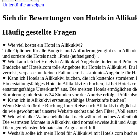
Unterkünfte anzeigen
Sieh dir Bewertungen von Hotels in Allikuki
Häufig gestellte Fragen
Wie viel kostet ein Hotel in Allikukivi?
Tolle Optionen für alle Budgets und Anforderungen gibt es in Alliku
und sortiere die Hotels nach „Preis (aufsteigend)".
Wie kann ich bei Hotels in Allikukivi Angebote finden und Prämi
Entdecke auf Hotels.com tolle Angebote für Hotels in Allikukivi. D
verreist, verpasse auf keinen Fall unsere Last-minute-Angebote für Hot
Kann ich Hotels in Allikukivi buchen, die ich kostenlos stornieren
Ein erstattungsfähiges Hotel in Allikukivi zu buchen, ist bei Hotels.
erstattungsfähige Unterkunft" aus. Die meisten Hotels ermöglichen die 
Stornierung mindestens 24 Stunden vor der Anreise erfolgt. Prüfe al
Kann ich in Allikukivi erstattungsfähige Unterkünfte buchen?
Wenn Sie sich für die Buchung Ihrer Reise nach Allikukivi möglichst v
du wie gewohnt auf unserer Website suchst und den Filter „Voll erst
Wie wird aller Wahrscheinlichkeit nach während meines Aufenthalts
Die wärmsten Monate in Allikukivi sind normalerweise Juli und Augus
Die regenreichsten Monate sind August und Juli.
Weshalb sollte ich mein Hotel für Allikukivi mit Hotels.com buche