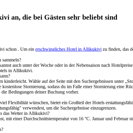
vi an, die bei Gästen sehr beliebt sind
kivi schon . Um ein
erschwingliches Hotel in Allikukivi
zu finden, das d
en sammeln?
u kannst auch unter der Woche oder in der Nebensaison nach Hotelprei
els in Allikukivi.
 kann?
com kinderleicht. Wähle auf der Seite mit den Suchergebnissen unter „S
kostenlose Stornierung, sodass du im Falle einer Stornierung eine Rücker
so die Bedingungen deiner Buchung vorher.
iel Flexibilität wünschen, bietet ein Großteil der Hotels erstattungsfä
attungsfähig" verwendest, um die Suchergebnisse einzugrenzen.
 das Wetter in Allikukivi?
t, mit einer Durchschnittstemperatur von 16 °C. Januar und Februar si
n?