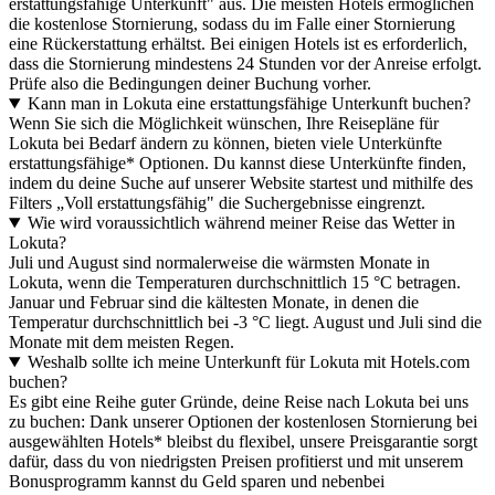
erstattungsfähige Unterkunft" aus. Die meisten Hotels ermöglichen
die kostenlose Stornierung, sodass du im Falle einer Stornierung
eine Rückerstattung erhältst. Bei einigen Hotels ist es erforderlich,
dass die Stornierung mindestens 24 Stunden vor der Anreise erfolgt.
Prüfe also die Bedingungen deiner Buchung vorher.
Kann man in Lokuta eine erstattungsfähige Unterkunft buchen?
Wenn Sie sich die Möglichkeit wünschen, Ihre Reisepläne für
Lokuta bei Bedarf ändern zu können, bieten viele Unterkünfte
erstattungsfähige* Optionen. Du kannst diese Unterkünfte finden,
indem du deine Suche auf unserer Website startest und mithilfe des
Filters „Voll erstattungsfähig" die Suchergebnisse eingrenzt.
Wie wird voraussichtlich während meiner Reise das Wetter in
Lokuta?
Juli und August sind normalerweise die wärmsten Monate in
Lokuta, wenn die Temperaturen durchschnittlich 15 °C betragen.
Januar und Februar sind die kältesten Monate, in denen die
Temperatur durchschnittlich bei -3 °C liegt. August und Juli sind die
Monate mit dem meisten Regen.
Weshalb sollte ich meine Unterkunft für Lokuta mit Hotels.com
buchen?
Es gibt eine Reihe guter Gründe, deine Reise nach Lokuta bei uns
zu buchen: Dank unserer Optionen der kostenlosen Stornierung bei
ausgewählten Hotels* bleibst du flexibel, unsere Preisgarantie sorgt
dafür, dass du von niedrigsten Preisen profitierst und mit unserem
Bonusprogramm kannst du Geld sparen und nebenbei