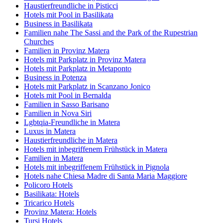
Haustierfreundliche in Pisticci
Hotels mit Pool in Basilikata
Business in Basilikata
Familien nahe The Sassi and the Park of the Rupestrian
Churches
Familien in Provinz Matera
Hotels mit Parkplatz in Provinz Matera
Hotels mit Parkplatz in Metaponto
Business in Potenza
Hotels mit Parkplatz in Scanzano Jonico
Hotels mit Pool in Bernalda
Familien in Sasso Barisano
Familien in Nova Siri
Lgbtqia-Freundliche in Matera
Luxus in Matera
Haustierfreundliche in Matera
Hotels mit inbegriffenem Frühstück in Matera
Familien in Matera
Hotels mit inbegriffenem Frühstück in Pignola
Hotels nahe Chiesa Madre di Santa Maria Maggiore
Policoro Hotels
Basilikata: Hotels
Tricarico Hotels
Provinz Matera: Hotels
Tursi Hotels