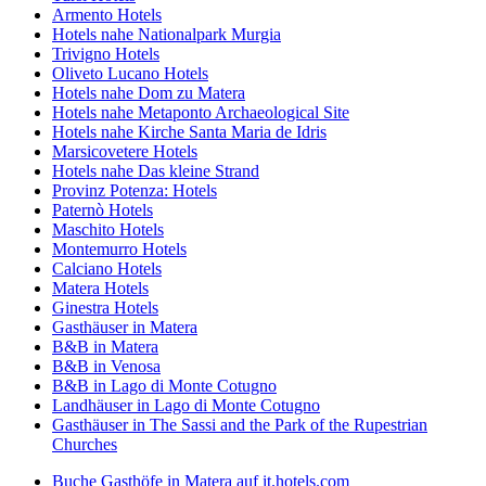
Armento Hotels
Hotels nahe Nationalpark Murgia
Trivigno Hotels
Oliveto Lucano Hotels
Hotels nahe Dom zu Matera
Hotels nahe Metaponto Archaeological Site
Hotels nahe Kirche Santa Maria de Idris
Marsicovetere Hotels
Hotels nahe Das kleine Strand
Provinz Potenza: Hotels
Paternò Hotels
Maschito Hotels
Montemurro Hotels
Calciano Hotels
Matera Hotels
Ginestra Hotels
Gasthäuser in Matera
B&B in Matera
B&B in Venosa
B&B in Lago di Monte Cotugno
Landhäuser in Lago di Monte Cotugno
Gasthäuser in The Sassi and the Park of the Rupestrian
Churches
Buche Gasthöfe in Matera auf it.hotels.com