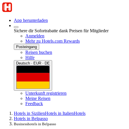
App herunterladen
Sichere dir Sofortrabatte dank Preisen für Mitglieder
Anmelden
Mehr zu Hotels.com Rewards
Posteingang
Reisen buchen
Hilfe
Deutsch · EUR · DE
Unterkunft registrieren
Meine Reisen
Feedback
Hotels in Sizilien
Hotels in Italien
Hotels
Hotels in Belpasso
Businesshotels in Belpasso