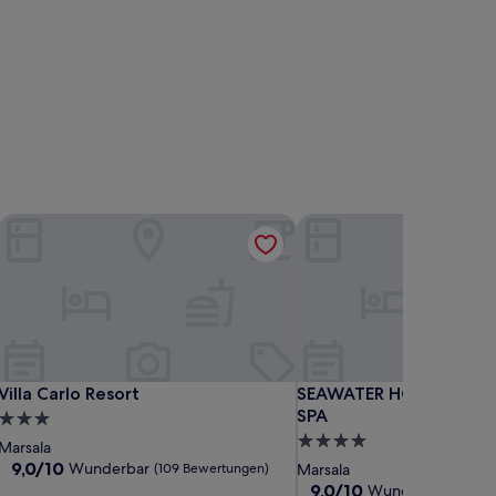
Villa Carlo Resort
SEAWATER HOTEL BIO &
Villa Carlo Resort
SEAWATER HOTEL BIO &
Villa Carlo Resort
SEAWATER HOTEL BIO 
SPA
3.0-
4.0-
Sterne-
Marsala
Sterne-
Unterkunft
9.0
9,0/10
Wunderbar
(109 Bewertungen)
Marsala
von
Unterkunft
9.0
9,0/10
Wunderbar
(63 Be