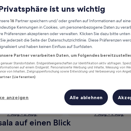
 Privatsphäre ist uns wichtig
nsere
16
Partner speichern und/ oder greifen auf Informationen auf ein
eindeutige Kennungen in Cookies, um personenbezogene Daten zu verarb
e Präferenzen akzeptieren oder verwalten. Klicken Sie dazu bitte unten
ie jederzeit die Seite der Datenschutzrichtlinie. Diese Präferenzen we
ignalisiert und haben keinen Einfluss auf Surfdaten.
unsere Partner verarbeiten Daten, um Folgendes bereitzustelle
enauer Standortdaten. Endgeräteeigenschaften zur Identifikation aktiv abfragen. Spei
Verdiene Prämien für jede
Informationen auf einem Endgerät. Personalisierte Werbung und Inhalte, Messung von We
wahrgenommene Übernachtung
ance von Inhalten, Zielgruppenforschung sowie Entwicklung und Verbesserung von Ange
Partner (Lieferanten)
ke anzeigen
Alle ablehnen
Akze
Morgen
Dieses Wochenende
7. Aug. - 8. Aug.
7. Aug. - 9. Aug.
ala auf einen Blick