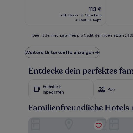
Außergewöhnlich,
10,
(261
Der
Sehr
113 €
Bewertungen)
Preis
gut,
inkl. Steuern & Gebühren
beträgt
(302
3. Sept.–4. Sept.
113 €
Bewertunge
Dies
Dies ist der niedrigste Preis pro Nacht, der in den letzten 
ist
der
niedrigste
Weitere Unterkünfte anzeigen
Preis
pro
Nacht,
Entdecke dein perfektes fam
der
in
den
Frühstück
letzten
Pool
inbegriffen
24 Stunden
für
einen
Familienfreundliche Hotels 
Aufenthalt
mit
Hotel Carmine
Grand Hotel
1 Übernachtung
von
2 Erwachsenen