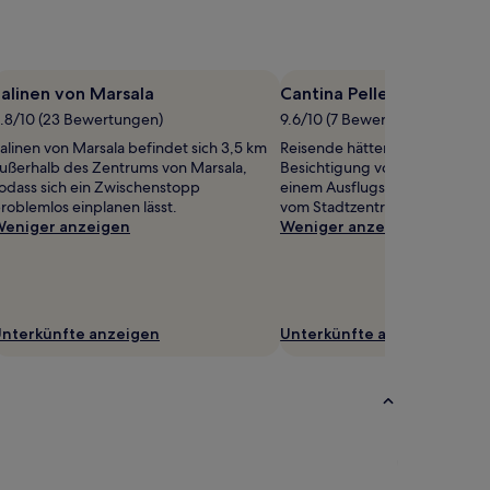
alinen von Marsala
Cantina Pellegrino
.8/10 (23 Bewertungen)
9.6/10 (7 Bewertungen)
alinen von Marsala befindet sich 3,5 km
Reisende hätten bestimmt Spa
ußerhalb des Zentrums von Marsala,
Besichtigung von Cantina Pelle
odass sich ein Zwischenstopp
einem Ausflugsziel in 0,8 km 
roblemlos einplanen lässt.
vom Stadtzentrum von Marsala
eniger anzeigen
Weniger anzeigen
nterkünfte anzeigen
Unterkünfte anzeigen