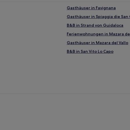
Gasthäuser in Favignana
Gasthäuser in Spiaggia die San 
B&B in Strand von Guidaloca
Ferienwohnungen in Mazara del
Gasthäuser in Mazara del Vallo
B&B in San Vito Lo Capo
B&B in Valderice
Gasthäuser in Marsala
B&B in Castellammare del Golfo
Ferienwohnungen in Naturreser
B&B in Custonaci
Familien in Marinella di Selinun
Hotels mit inbegriffenem Frühst
Luxus in Marsala
Hotels mit Parkplatz in Marsala