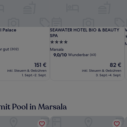
Hotel
Grand
SEAWATER
H
V
 Palace
SEAWATER HOTEL BIO & BEAUTY SP
V
l Palace
SEAWATER HOTEL BIO & BEAUTY
V
Carmine
Hotel
HOTEL
C
H
C
SPA
3
Palace
BIO
P
B
R
4.0-
S
M
&
Sterne-
U
r gut
(302)
Marsala
BEAUTY
Unterkunft
9.0
9,0/10
Wunderbar
(63)
SPA
von
Der
Der
151 €
82 €
10,
Preis
Preis
Wunderbar,
inkl. Steuern & Gebühren
inkl. Steuern & Gebühren
beträgt
beträgt
(63)
1. Sept.–2. Sept.
3. Sept.–4. Sept.
151 €
82 €
mit Pool in Marsala
OTEL BIO & BEAUTY SPA
Villa Carlo Resort
B