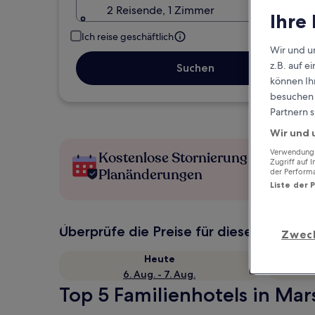
2 Reisende, 1 Zimmer
Ihre
Ich reise geschäftlich
Wir und u
z.B. auf 
Suchen
können Ihr
besuchen S
Partnern s
Wir und 
Verwendung g
Kostenlose Stornierung bei
Zugriff auf 
Planänderungen
der Perform
Liste der 
Überprüfe die Preise für diese Daten
Zwec
Heute
6. Aug. - 7. Aug.
Top 5 Familienhotels in Mars