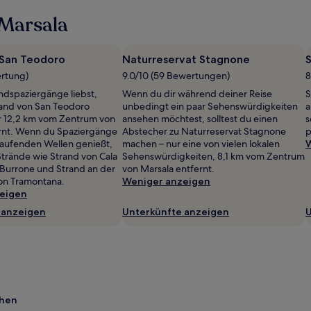
 Marsala
 San Teodoro
Naturreservat Stagnone
S
ertung)
9.0/10 (59 Bewertungen)
8
dspaziergänge liebst,
Wenn du dir während deiner Reise
S
trand von San Teodoro
unbedingt ein paar Sehenswürdigkeiten
a
r 12,2 km vom Zentrum von
ansehen möchtest, solltest du einen
s
rnt. Wenn du Spaziergänge
Abstecher zu Naturreservat Stagnone
p
laufenden Wellen genießt,
machen – nur eine von vielen lokalen
W
Strände wie Strand von Cala
Sehenswürdigkeiten, 8,1 km vom Zentrum
 Burrone und Strand an der
von Marsala entfernt.
on Tramontana.
Weniger anzeigen
eigen
 anzeigen
Unterkünfte anzeigen
U
chen