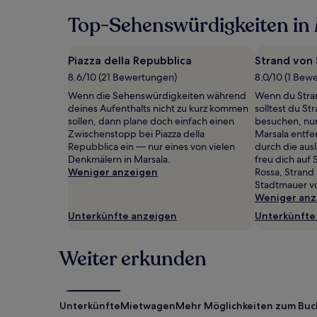
der
Top-Sehenswürdigkeiten in
in
den
letzten
24 Stunden
Piazza della Repubblica
Strand von
für
8.6/10 (21 Bewertungen)
8.0/10 (1 Bew
einen
Wenn die Sehenswürdigkeiten während
Wenn du Stran
Aufenthalt
deines Aufenthalts nicht zu kurz kommen
solltest du S
mit
sollen, dann plane doch einfach einen
besuchen, nu
1 Übernachtung
Zwischenstopp bei Piazza della
Marsala entfe
von
Repubblica ein — nur eines von vielen
durch die aus
2 Erwachsenen
Denkmälern in Marsala.
freu dich auf 
gefunden
Weniger anzeigen
Rossa, Strand
wurde.
Stadtmauer v
Preise
Weniger anz
und
Verfügbarkeiten
Unterkünfte anzeigen
Unterkünfte
können
sich
ändern.
Weiter erkunden
Es
können
zusätzliche
Bedingungen
Unterkünfte
Mietwagen
Mehr Möglichkeiten zum Bu
gelten.