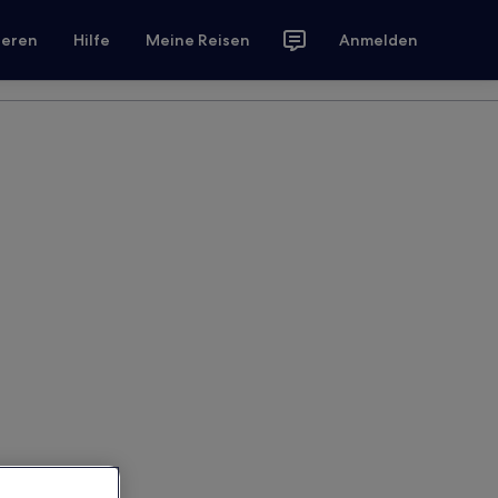
ieren
Hilfe
Meine Reisen
Anmelden