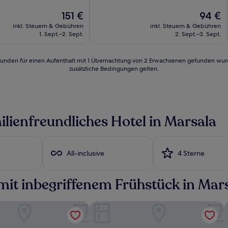
Außergewöhnlich,
(64
Der
Der
151 €
94 €
Bewertungen)
Preis
Preis
inkl. Steuern & Gebühren
inkl. Steuern & Gebühren
beträgt
beträgt
1. Sept.–2. Sept.
2. Sept.–3. Sept.
n)
151 €
94 €
24 Stunden für einen Aufenthalt mit 1 Übernachtung von 2 Erwachsenen gefunden wu
zusätzliche Bedingungen gelten.
ilienfreundliches Hotel in Marsala
All-inclusive
4 Sterne
mit inbegriffenem Frühstück in Mar
 Palace
SEAWATER HOTEL BIO & BEAUTY SP
V