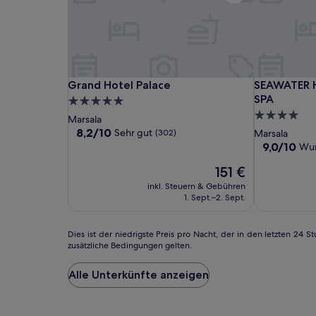
Grand
Grand
SEAWATER
Grand Hotel Palace
SEAWATER H
Grand Hotel Palace
SEAWATER 
Hotel
Hotel
HOTEL
SPA
5.0-
Palace
Palace
BIO
4.0-
Sterne-
Marsala
&
Sterne-
Unterkunft
8.2
8,2/10
Sehr gut
(302)
Marsala
BEAUTY
von
Unterkunft
9.0
9,0/10
Wu
10,
SPA
von
Sehr
Der
151 €
10,
gut,
Preis
Wunderbar,
inkl. Steuern & Gebühren
(302)
beträgt
(63)
1. Sept.–2. Sept.
151 €
Dies
Dies ist der niedrigste Preis pro Nacht, der in den letzten 2
zusätzliche Bedingungen gelten.
ist
der
niedrigste
Alle Unterkünfte anzeigen
Preis
pro
Nacht,