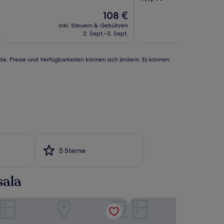
10,
von
Wunderbar,
Der
108 €
10,
(109
Preis
Wunderbar,
inkl. Steuern & Gebühren
inkl. Steu
Bewertungen)
beträgt
(63
2. Sept.–3. Sept.
3.
108 €
Bewertungen)
rde. Preise und Verfügbarkeiten können sich ändern. Es können
5 Sterne
sala
A
illa Carlo Resort
Dimora San Girolamo