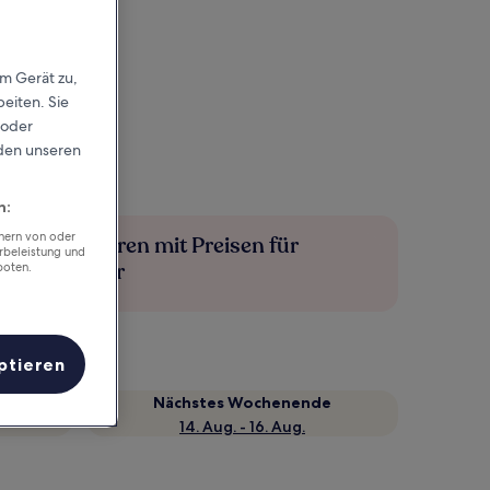
em Gerät zu,
eiten. Sie
 oder
rden unseren
n:
chern von oder
Mehr sparen mit Preisen für
rbeleistung und
Mitglieder
boten.
ptieren
Nächstes Wochenende
14. Aug. - 16. Aug.