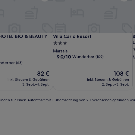
Grand
SEAWATER
Villa
V
B
OTEL BIO & BEAUTY SPA
Villa Carlo Resort
B
HOTEL BIO & BEAUTY
Villa Carlo Resort
B
Hotel
HOTEL
Carlo
H
C
L
3.0-
Palace
BIO
Resort
P
B
R
d
5
Sterne-
Marsala
&
P
S
Unterkunft
9.0
9,0/10
Wunderbar
(109)
M
BEAUTY
d
von
U
nderbar
(63)
10,
SPA
S
Der
Wunderbar,
Der
82 €
108 €
L
Preis
(109)
Preis
inkl. Steuern & Gebühren
inkl. Steuern & Gebühren
-
beträgt
beträgt
3. Sept.–4. Sept.
2. Sept.–3. Sept.
L
82 €
108 €
R
4 Stunden für einen Aufenthalt mit 1 Übernachtung von 2 Erwachsenen gefunden w