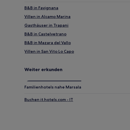
B&B in Favignana
Villen in Alcamo Marina
Gasthäuser in Trapani
B&B in Castelvetrano
B&B in Mazara del Vallo
Villen in San Vito Lo Capo
Gasthäuser in San Vito Lo Capo
Ferienwohnungen in Marsala
Weiter erkunden
Villen in Castellammare del Golfo
Ferienwohnungen in Castellammare del Golfo
Familienhotels nahe Marsala
B&B in Naturreservat Lo Zingaro
Buchen it.hotels.com - IT
Villen in Alcamo
Haustierfreundliche in Marinella di Selinunte
Hotels mit Parkplatz in Marinella di Selinunte
Günstige in Marsala