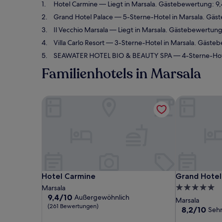
Hotel Carmine
— Liegt in Marsala. Gästebewertung: 9
Grand Hotel Palace
— 5-Sterne-Hotel in Marsala. Gäs
Il Vecchio Marsala
— Liegt in Marsala. Gästebewertung
Villa Carlo Resort
— 3-Sterne-Hotel in Marsala. Gäste
SEAWATER HOTEL BIO & BEAUTY SPA
— 4-Sterne-Hot
Familienhotels in Marsala
Hotel Carmine
Grand Hotel 
Hotel Carmine
Grand Hotel 
Hotel Carmine
Grand Hotel
5.0-
Marsala
9.4
9,4/10
Außergewöhnlich
Sterne-
Marsala
von
(261 Bewertungen)
Unterkunft
8.2
8,2/10
Sehr
10,
von