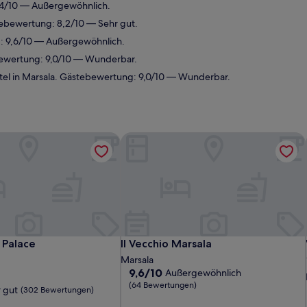
,4/10 — Außergewöhnlich.
tebewertung: 8,2/10 — Sehr gut.
: 9,6/10 — Außergewöhnlich.
bewertung: 9,0/10 — Wunderbar.
el in Marsala. Gästebewertung: 9,0/10 — Wunderbar.
Palace
Il Vecchio Marsala
Palace
Il Vecchio Marsala
 Palace
Il Vecchio Marsala
Marsala
9.6
9,6/10
Außergewöhnlich
von
(64 Bewertungen)
 gut
(302 Bewertungen)
10,