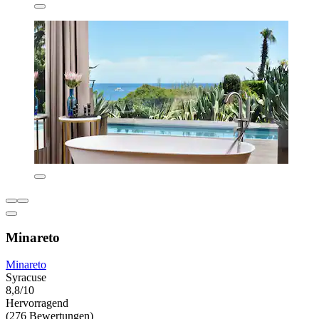
Minareto
Minareto
Syracuse
8,8/10
Hervorragend
(276 Bewertungen)