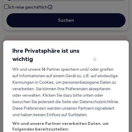
Ich reise geschäftlich
Suchen
Kostenlose Stornierung bei
Planänderungen
Ihre Privatsphäre ist uns
wichtig
Verdiene Prämien für jede
Wir und unsere
16
Partner speichern und/ oder greifen
wahrgenommene Übernachtung
auf Informationen auf einem Gerät zu, z.B. auf eindeutige
Kennungen in Cookies, um personenbezogene Daten zu
Mehr sparen mit Preisen für Mitglieder
verarbeiten. Sie können Ihre Präferenzen akzeptieren
oder verwalten. Klicken Sie dazu bitte unten oder
besuchen Sie jederzeit die Seite der Datenschutzrichtlinie.
Diese Präferenzen werden unseren Partnern signalisiert
Überprüfe die Preise für diese Daten
und haben keinen Einfluss auf Surfdaten.
Heute
Morgen
Wir und unsere Partner verarbeiten Daten, um
Folgendes bereitzustellen:
6. Aug. - 7. Aug.
7. Aug. - 8. Aug.