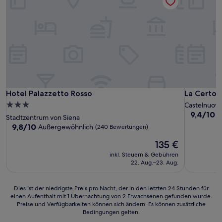
Hotel Palazzetto Rosso
La Certosa
Hotel Palazzetto Rosso
La Certos
3.0-
Castelnuov
9.4
9,4/10
A
Sterne-
Stadtzentrum von Siena
von
Unterkunft
9.8
9,8/10
Außergewöhnlich
(240 Bewertungen)
10,
von
Außergewö
Der
135 €
10,
(554
Preis
Außergewöhnlich,
inkl. Steuern & Gebühren
Bewertun
beträgt
(240
22. Aug.–23. Aug.
135 €
Bewertungen)
Dies
Dies ist der niedrigste Preis pro Nacht, der in den letzten 24 Stunden für
einen Aufenthalt mit 1 Übernachtung von 2 Erwachsenen gefunden wurde.
ist
Preise und Verfügbarkeiten können sich ändern. Es können zusätzliche
der
Bedingungen gelten.
niedrigste