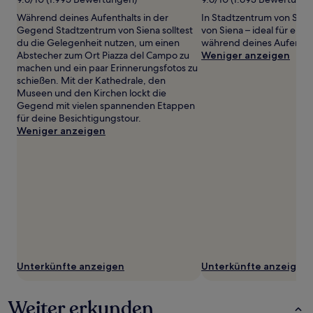
zusätzliche
Bedingungen
Während deines Aufenthalts in der
In Stadtzentrum von Sien
gelten.
Gegend Stadtzentrum von Siena solltest
von Siena – ideal für ein
du die Gelegenheit nutzen, um einen
während deines Aufenthal
Abstecher zum Ort Piazza del Campo zu
Weniger anzeigen
machen und ein paar Erinnerungsfotos zu
schießen. Mit der Kathedrale, den
Museen und den Kirchen lockt die
Gegend mit vielen spannenden Etappen
für deine Besichtigungstour.
Weniger anzeigen
Unterkünfte anzeigen
Unterkünfte anzeigen
Weiter erkunden