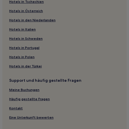
Hotels in Tschechien
Hotels mit Parkplatz in Castellina in Chianti
Hotels in Österreich
Hotels mit inbegriffenem Frühstück in Castellina in Chianti
Hotels in den Niederlanden
Haustierfreundliche in Castellina in Chianti
Hotels in Italien
Haustierfreundliche in Le Tolfe
Hotels mit Parkplatz in Chianti-Region
Hotels in Schweden
Familien in Chianti-Region
Hotels in Portugal
Hotels mit Parkplatz in Crete Senesi
Hotels in Polen
Hotels mit Pool in Crete Senesi
Hotels in der Türkei
Hotels mit Weingut in Siena
Support und häufig gestellte Fragen
Familien in Siena
Meine Buchungen
Hotels mit Fitnessbereich in Siena
Haustierfreundliche in Siena
Häufig gestellte Fragen
Hotels mit inbegriffenem Frühstück in Gaiole in Chianti
Kontakt
Hotels mit Pool in Gaiole in Chianti
Eine Unterkunft bewerten
Hotels mit Pool in Monteriggioni