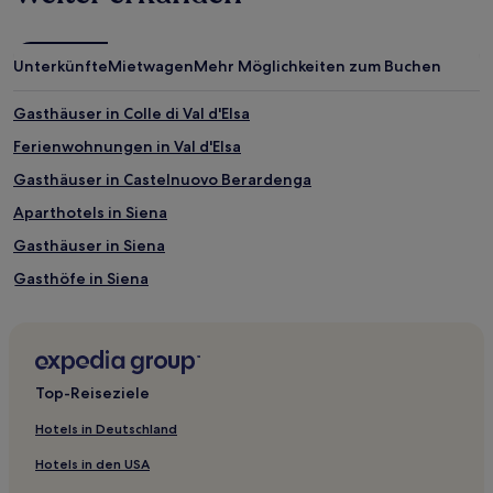
Unterkünfte
Mietwagen
Mehr Möglichkeiten zum Buchen
Gasthäuser in Colle di Val d'Elsa
Ferienwohnungen in Val d'Elsa
Gasthäuser in Castelnuovo Berardenga
Aparthotels in Siena
Gasthäuser in Siena
Gasthöfe in Siena
B&B in Siena
4-Sterne-Hotels in Castellina in Chianti
5-Sterne-Hotels in Castelnuovo Berardenga
Top-Reiseziele
4-Sterne-Hotels in Radda in Chianti
Hotels in Deutschland
2-Sterne-Hotels in Siena
Hotels in den USA
Familien in Colle di Val d'Elsa