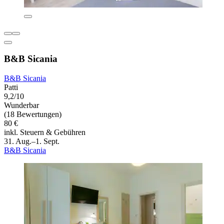
B&B Sicania
B&B Sicania
Patti
9,2/10
Wunderbar
(18 Bewertungen)
80 €
inkl. Steuern & Gebühren
31. Aug.–1. Sept.
B&B Sicania