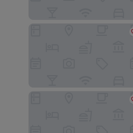
carathotel Düsseldorf City
Holiday Inn Dusseldorf City Toulouser Allee by 