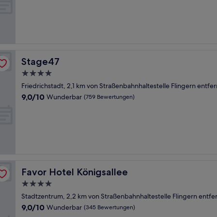
(413
Bewertungen)
Stage47
Stage47
4.0-
Sterne-
Friedrichstadt, 2,1 km von Straßenbahnhaltestelle Flingern entfer
Unterkunft
9.0
9,0/10
Wunderbar
(759 Bewertungen)
von
10,
Wunderbar,
(759
Bewertungen)
Favor Hotel Königsallee
Favor Hotel Königsallee
4.0-
Sterne-
Stadtzentrum, 2,2 km von Straßenbahnhaltestelle Flingern entfe
Unterkunft
9.0
9,0/10
Wunderbar
(345 Bewertungen)
von