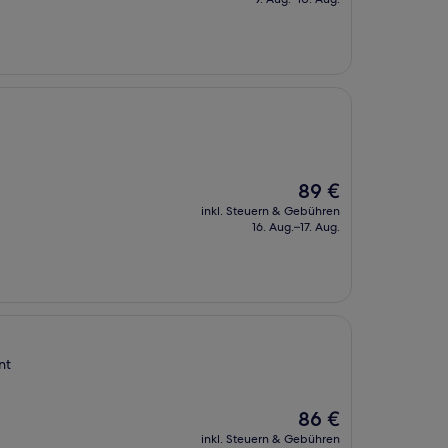
80 €
Der
89 €
Preis
inkl. Steuern & Gebühren
beträgt
16. Aug.–17. Aug.
89 €
nt
Der
86 €
Preis
inkl. Steuern & Gebühren