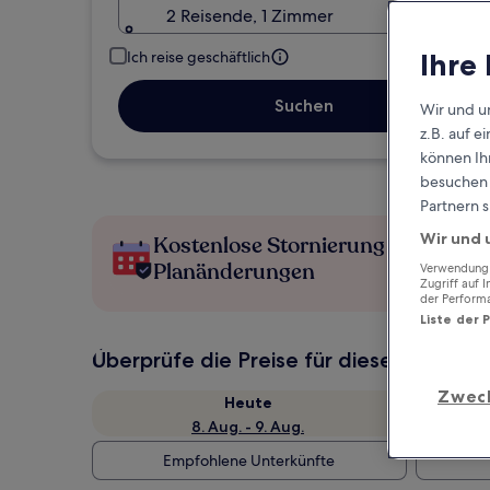
2 Reisende, 1 Zimmer
Ihre
Ich reise geschäftlich
Suchen
Wir und u
z.B. auf 
können Ihr
besuchen S
Partnern s
Wir und 
Kostenlose Stornierung bei
Planänderungen
Verwendung g
Zugriff auf 
der Perform
Liste der 
Überprüfe die Preise für diese Daten
Zwec
Heute
8. Aug. - 9. Aug.
Empfohlene Unterkünfte