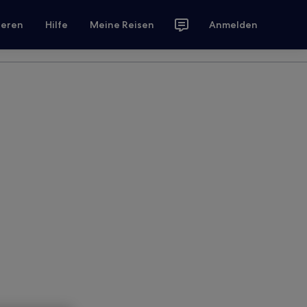
ieren
Hilfe
Meine Reisen
Anmelden