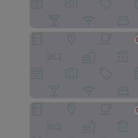
Stage47
Favor Hotel Königsallee