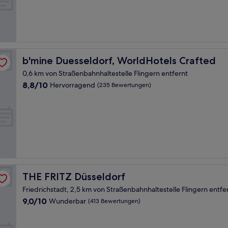
(624
Bewertungen)
b'mine Duesseldorf, WorldHotels Crafted
b'mine Duesseldorf, WorldHotels Crafted
0,6 km von Straßenbahnhaltestelle Flingern entfernt
8.8
8,8/10
Hervorragend
(235 Bewertungen)
von
10,
Hervorragend,
(235
Bewertungen)
THE FRITZ Düsseldorf
THE FRITZ Düsseldorf
Friedrichstadt, 2,5 km von Straßenbahnhaltestelle Flingern entfe
9.0
9,0/10
Wunderbar
(413 Bewertungen)
von
10,
Wunderbar,