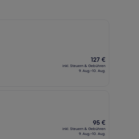
Der
127 €
Preis
inkl. Steuern & Gebühren
beträgt
9. Aug.–10. Aug.
127 €
Der
95 €
Preis
inkl. Steuern & Gebühren
beträgt
9. Aug.–10. Aug.
95 €