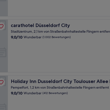
Bewertungen)
carathotel Düsseldorf City
carathotel Düsseldorf City
Stadtzentrum, 2,1 km von Straßenbahnhaltestelle Flingern entfer
9.0
9,0/10
Wunderbar
(1.002 Bewertungen)
von
10,
Wunderbar,
(1.002
Bewertungen)
IHG
Holiday Inn Dusseldorf City Toulouser Allee by IHG
Holiday Inn Dusseldorf City Toulouser Allee
Pempelfort, 1,2 km von Straßenbahnhaltestelle Flingern entfernt
9.0
9,0/10
Wunderbar
(412 Bewertungen)
von
10,
Wunderbar,