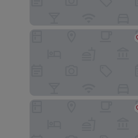
b'mine Duesseldorf, WorldHotels Crafted
THE FRITZ Düsseldorf