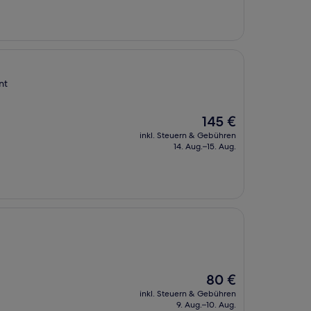
nt
Der
145 €
Preis
inkl. Steuern & Gebühren
beträgt
14. Aug.–15. Aug.
145 €
Der
80 €
Preis
inkl. Steuern & Gebühren
beträgt
9. Aug.–10. Aug.