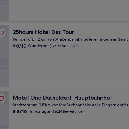
(412
Bewertungen)
25hours Hotel Das Tour
25hours Hotel Das Tour
Pempelfort, 1,2 km von Straßenbahnhaltestelle Flingern entfernt
9.0
9,0/10
Wunderbar
(778 Bewertungen)
von
10,
Wunderbar,
(778
Bewertungen)
Motel One Düsseldorf-Hauptbahnhof
Motel One Düsseldorf-Hauptbahnhof
Stadtzentrum, 1,5 km von Straßenbahnhaltestelle Flingern entfer
8.8
8,8/10
Hervorragend
(624 Bewertungen)
von
10,
Hervorragend,