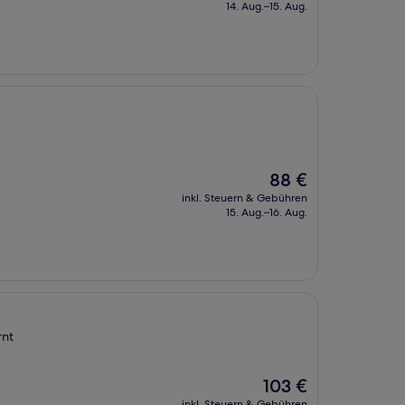
beträgt
14. Aug.–15. Aug.
86 €
Der
88 €
Preis
inkl. Steuern & Gebühren
beträgt
15. Aug.–16. Aug.
88 €
rnt
Der
103 €
Preis
inkl. Steuern & Gebühren