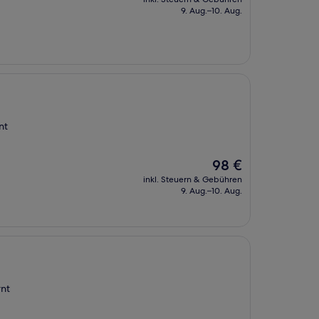
beträgt
9. Aug.–10. Aug.
103 €
nt
Der
98 €
Preis
inkl. Steuern & Gebühren
beträgt
9. Aug.–10. Aug.
98 €
rnt