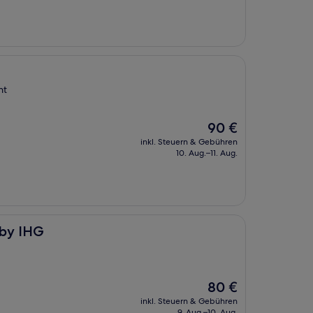
80 €
nt
Der
90 €
Preis
inkl. Steuern & Gebühren
beträgt
10. Aug.–11. Aug.
90 €
 by IHG
Der
80 €
Preis
inkl. Steuern & Gebühren
beträgt
9. Aug.–10. Aug.