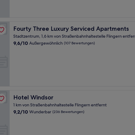
Bewertungen)
Fourty Three Luxury Serviced Apartments
Fourty Three Luxury Serviced Apartments
Stadtzentrum, 1,6 km von Straßenbahnhaltestelle Flingern entfer
9.6
9,6/10
Außergewöhnlich
(107 Bewertungen)
von
10,
Außergewöhnlich,
(107
Bewertungen)
Hotel Windsor
Hotel Windsor
1 km von Straßenbahnhaltestelle Flingern entfernt
9.2
9,2/10
Wunderbar
(236 Bewertungen)
von
10,
Wunderbar,
(236