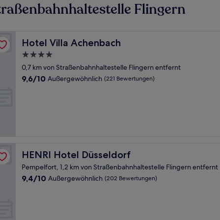
raßenbahnhaltestelle Flingern
Hotel Villa Achenbach
Hotel Villa Achenbach
4.0-
Sterne-
0,7 km von Straßenbahnhaltestelle Flingern entfernt
Unterkunft
9.6
9,6/10
Außergewöhnlich
(221 Bewertungen)
von
10,
Außergewöhnlich,
(221
Bewertungen)
HENRI Hotel Düsseldorf
HENRI Hotel Düsseldorf
Pempelfort, 1,2 km von Straßenbahnhaltestelle Flingern entfernt
9.4
9,4/10
Außergewöhnlich
(202 Bewertungen)
von
10,
Außergewöhnlich,
(202