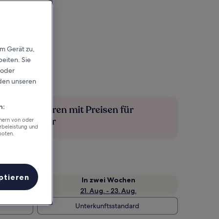
em Gerät zu,
eiten. Sie
 oder
rden unseren
n:
Mehr sparen mit Preisen für
Mitglieder
chern von oder
rbeleistung und
boten.
ptieren
e
In zwei Wochen
21. Aug. - 23. Aug.
Unterkunftsstandard