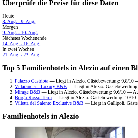
Überprüfe die Preise für diese Daten
Heute
8. Aug. - 9. Aug.
Morgen
9. Aug. - 10. Aug.
Nächstes Wochenende
14. Aug. - 16. Aug.
In zwei Wochen
21. Aug. - 23. Aug.
Top 5 Familienhotels in Alezio auf einen B
Palazzo Castriota
— Liegt in Alezio. Gästebewertung: 9,8/10
Villarancia – Luxury B&B
— Liegt in Alezio. Gästebewertung
Mirage B&B
— Liegt in Alezio. Gästebewertung: 9,6/10 — A
Borgo Rosso Terra
— Liegt in Alezio. Gästebewertung: 10/1
Villetta del Salento Exclusive B&B
— Liegt in Gallipoli. Gäs
Familienhotels in Alezio