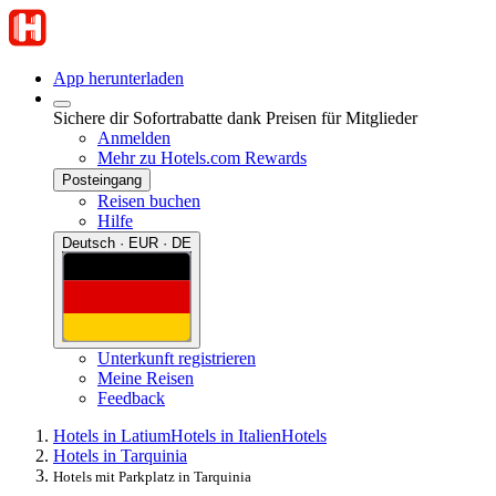
App herunterladen
Sichere dir Sofortrabatte dank Preisen für Mitglieder
Anmelden
Mehr zu Hotels.com Rewards
Posteingang
Reisen buchen
Hilfe
Deutsch · EUR · DE
Unterkunft registrieren
Meine Reisen
Feedback
Hotels in Latium
Hotels in Italien
Hotels
Hotels in Tarquinia
Hotels mit Parkplatz in Tarquinia