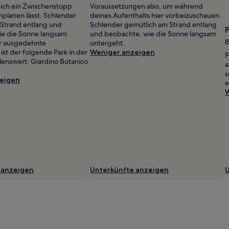
 sich ein Zwischenstopp
Voraussetzungen also, um während
nplanen lässt. Schlender
deines Aufenthalts hier vorbeizuschauen.
Strand entlang und
Schlender gemütlich am Strand entlang
ie die Sonne langsam
und beobachte, wie die Sonne langsam
8
ür ausgedehnte
untergeht.
ist der folgende Park in der
Weniger anzeigen
P
enswert: Giardino Botanico
a
s
eigen
e
W
 anzeigen
Unterkünfte anzeigen
U