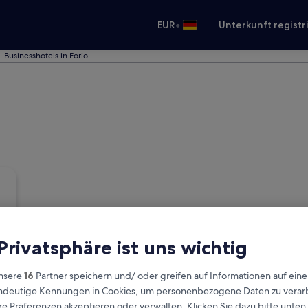
•
EUR
Unterkunft registr
Businesshotels in Forio
 Privatsphäre ist uns wichtig
nsere
16
Partner speichern und/ oder greifen auf Informationen auf ein
eindeutige Kennungen in Cookies, um personenbezogene Daten zu verarb
e Präferenzen akzeptieren oder verwalten. Klicken Sie dazu bitte unten