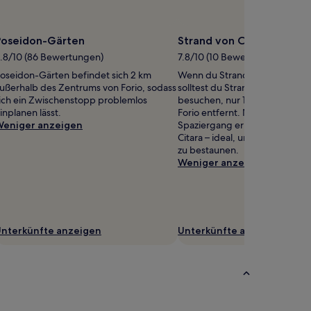
Poseidon-Gärten
Strand von Cava dell'Isol
.8/10 (86 Bewertungen)
7.8/10 (10 Bewertungen)
oseidon-Gärten befindet sich 2 km
Wenn du Strandspaziergänge l
ußerhalb des Zentrums von Forio, sodass
solltest du Strand von Cava dell
ich ein Zwischenstopp problemlos
besuchen, nur 1,3 km vom Zen
inplanen lässt.
Forio entfernt. Nach nur eine
eniger anzeigen
Spaziergang erreichst du Stra
Citara – ideal, um den Sonne
zu bestaunen.
Weniger anzeigen
nterkünfte anzeigen
Unterkünfte anzeigen