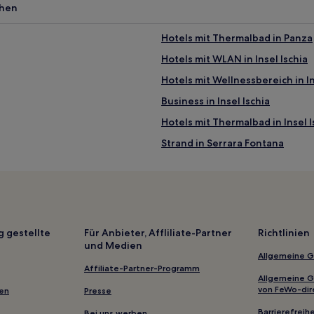
chen
Hotels mit Thermalbad in Panza
Hotels mit WLAN in Insel Ischia
Hotels mit Wellnessbereich in In
Business in Insel Ischia
Hotels mit Thermalbad in Insel I
Strand in Serrara Fontana
 Insel Procida
Hotels mit Wellnessbereich in In
Hotels mit Pool in Insel Ischia u
Luxus in Insel Ischia und Insel P
Strand in Forio
g gestellte
Für Anbieter, Affliliate-Partner
Richtlinien
und Medien
Hotels mit Pool in Forio
Allgemeine 
Hotels mit Wellnessbereich in F
Affiliate-Partner-Programm
Allgemeine 
Hotels mit Pool nahe Bucht von
von FeWo-dir
gen
Presse
Strand nahe Spiaggia di Cava G
Barrierefreihe
Bei uns werben