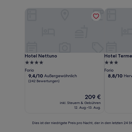
Hotel Nettuno
Hotel Terme 
Hotel Nettuno
Hotel Terme 
Hotel Nettuno
Hotel Terme
4.0-
3.0-
Sterne-
Sterne-
Forio
Forio
Unterkunft
Unterkunft
9.4
8.8
9,4/10
8,8/10
Außergewöhnlich
Her
von
von
(242 Bewertungen)
10,
10,
Außergewöhnlich,
Hervorragen
Der
209 €
(242
(34
Preis
Bewertungen)
Bewertunge
inkl. Steuern & Gebühren
beträgt
12. Aug.–13. Aug.
209 €
Dies
Dies ist der niedrigste Preis pro Nacht, der in den letzten 
ist