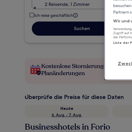
2 Reisende, 1 Zimmer
besuchen S
Partnern s
Ich reise geschäftlich
Wir und 
Suchen
Verwendung g
Zugriff auf 
der Perform
Liste der 
Zwec
Kostenlose Stornierung bei
Planänderungen
Überprüfe die Preise für diese Daten
Heute
6. Aug. - 7. Aug.
Businesshotels in Forio