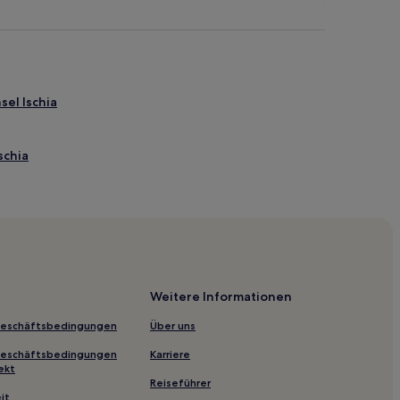
sel Ischia
schia
sel Ischia und Insel Procida
nd Insel Procida
rocida
Weitere Informationen
Geschäftsbedingungen
Über uns
orio
Geschäftsbedingungen
Karriere
 Sorgeto
ekt
Reiseführer
rado
it