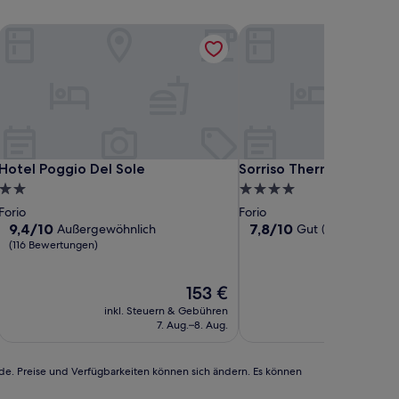
STAURANT
Hotel Poggio Del Sole
Sorriso Thermae Resort 
STAURANT
Hotel Poggio Del Sole
Sorriso Thermae Resort 
Hotel Poggio Del Sole
Sorriso Thermae Resort
2.0-
4.0-
Sterne-
Sterne-
Forio
Forio
Unterkunft
Unterkunft
9.4
7.8
9,4/10
7,8/10
Außergewöhnlich
Gut
(197 Bewertung
von
von
(116 Bewertungen)
10,
10,
Außergewöhnlich,
Gut,
Der
153 €
(116
(197
Preis
Bewertungen)
Bewertungen)
inkl. Steuern & Gebühren
inkl. Steu
beträgt
7. Aug.–8. Aug.
3
153 €
rde. Preise und Verfügbarkeiten können sich ändern. Es können