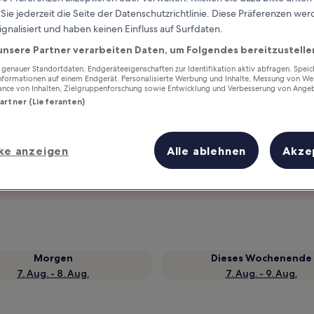
ie jederzeit die Seite der Datenschutzrichtlinie. Diese Präferenzen we
ignalisiert und haben keinen Einfluss auf Surfdaten.
unsere Partner verarbeiten Daten, um Folgendes bereitzustelle
enauer Standortdaten. Endgeräteeigenschaften zur Identifikation aktiv abfragen. Spei
Informationen auf einem Endgerät. Personalisierte Werbung und Inhalte, Messung von We
ance von Inhalten, Zielgruppenforschung sowie Entwicklung und Verbesserung von Ange
Partner (Lieferanten)
ke anzeigen
Alle ablehnen
Akze
Verdiene Prämien für jede
wahrgenommene Übernachtung
Morgen
Dieses Wochenende
7. Aug. - 8. Aug.
7. Aug. - 9. Aug.