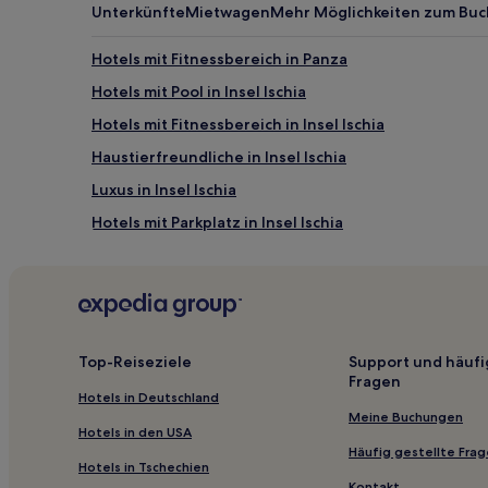
Unterkünfte
Mietwagen
Mehr Möglichkeiten zum Bu
Hotels mit Fitnessbereich in Panza
Hotels mit Pool in Insel Ischia
Hotels mit Fitnessbereich in Insel Ischia
Haustierfreundliche in Insel Ischia
Luxus in Insel Ischia
Hotels mit Parkplatz in Insel Ischia
Hotels mit inbegriffenem Frühstück in Insel Ischia und
Familien in Insel Ischia und Insel Procida
Haustierfreundliche in Insel Ischia und Insel Procida
Familien in Forio
Top-Reiseziele
Support und häufi
Fragen
Haustierfreundliche in Forio
Hotels in Deutschland
Luxus in Forio
Meine Buchungen
Hotels in den USA
Günstige nahe Bucht von Sorgeto
Häufig gestellte Fra
Hotels in Tschechien
Strand nahe Bucht von Sorgeto
Kontakt