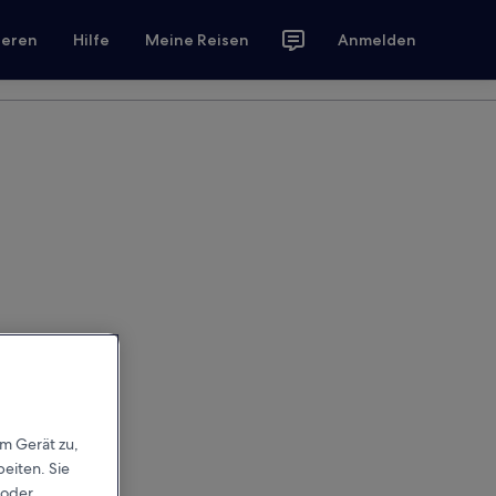
ieren
Hilfe
Meine Reisen
Anmelden
em Gerät zu,
eiten. Sie
 oder