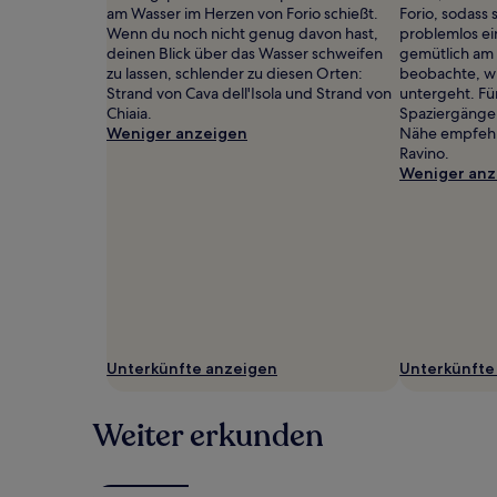
Es
am Wasser im Herzen von Forio schießt.
Forio, sodass
können
Wenn du noch nicht genug davon hast,
problemlos ei
zusätzliche
deinen Blick über das Wasser schweifen
gemütlich am 
Bedingungen
zu lassen, schlender zu diesen Orten:
beobachte, w
gelten.
Strand von Cava dell'Isola und Strand von
untergeht. F
Chiaia.
Spaziergänge 
Weniger anzeigen
Nähe empfehl
Ravino.
Weniger anz
Unterkünfte anzeigen
Unterkünfte
Weiter erkunden