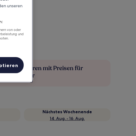
rden unseren
n:
chern von oder
rbeleistung und
boten.
ptieren
Mehr sparen mit Preisen für
Mitglieder
Nächstes Wochenende
14. Aug. - 16. Aug.