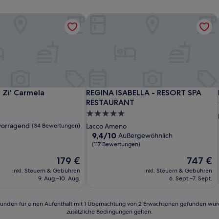
Zi' Carmela
REGINA ISABELLA - RESORT SPA RE
Zi' Carmela
REGINA ISABELLA - RESORT SPA RE
 Zi' Carmela
REGINA ISABELLA - RESORT SPA
RESTAURANT
5.0-
Sterne-
vorragend
(34 Bewertungen)
Lacco Ameno
Unterkunft
9.4
9,4/10
Außergewöhnlich
von
(117 Bewertungen)
d,
10,
Der
Der
179 €
747 €
Außergewöhnlich,
Preis
Preis
n)
(117
inkl. Steuern & Gebühren
inkl. Steuern & Gebühren
beträgt
beträgt
Bewertungen)
9. Aug.–10. Aug.
6. Sept.–7. Sept.
179 €
747 €
24 Stunden für einen Aufenthalt mit 1 Übernachtung von 2 Erwachsenen gefunden wu
zusätzliche Bedingungen gelten.