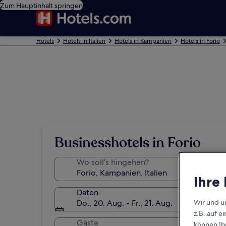
Zum Hauptinhalt springen
Hotels
Hotels in Italien
Hotels in Kampanien
Hotels in Forio
Businesshotels in Forio
Wo soll’s hingehen?
Ihre
Daten
Wir und u
Do., 20. Aug. - Fr., 21. Aug.
z.B. auf 
Gäste
können Ihr