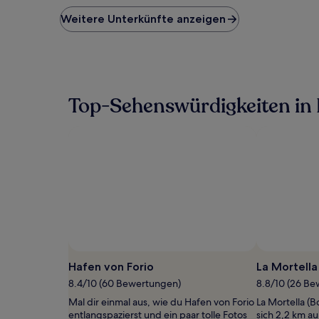
der
niedrigste
Weitere Unterkünfte anzeigen
Preis
pro
Nacht,
der
in
den
Top-Sehenswürdigkeiten in 
letzten
24 Stunden
für
einen
Aufenthalt
mit
1 Übernachtung
von
2 Erwachsenen
gefunden
wurde.
Preise
und
Hafen von Forio
La Mortella
Verfügbarkeiten
8.4/10 (60 Bewertungen)
8.8/10 (26 B
können
sich
Mal dir einmal aus, wie du Hafen von Forio
La Mortella (
ändern.
entlangspazierst und ein paar tolle Fotos
sich 2,2 km a