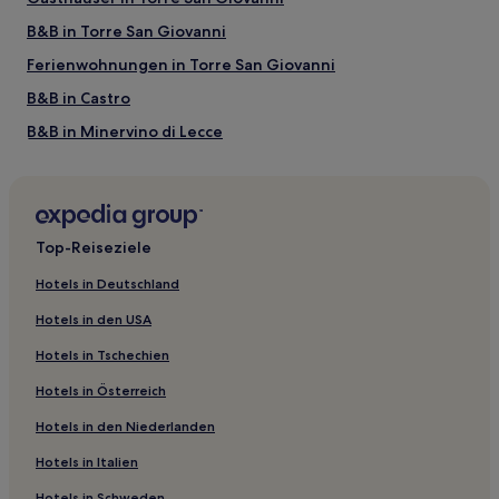
B&B in Torre San Giovanni
Ferienwohnungen in Torre San Giovanni
B&B in Castro
B&B in Minervino di Lecce
B&B in Felline
Gasthäuser in Salve
Gasthäuser in Racale
Top-Reiseziele
B&B in Alliste
Hotels in Deutschland
B&B in Tricase
Hotels in den USA
Gasthäuser in Tricase
Hotels in Tschechien
Ferienwohnungen in Ugento
Hotels in Österreich
B&B in Ugento
Hotels in den Niederlanden
Gasthäuser in Ugento
Hotels in Italien
B&B in Santa Maria di Leuca
Cottages in Santa Maria di Leuca
Hotels in Schweden