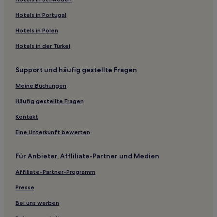
Gasthäuser in Santa Maria di Leuca
Hotels in Portugal
B&B in Parabita
Hotels in Polen
B&B in Santa Maria di Leuca Stramd
Hotels in der Türkei
Familien in Santa Maria di Leuca
Support und häufig gestellte Fragen
Hotels mit inbegriffenem Frühstück in Santa Maria di
Leuca
Meine Buchungen
Haustierfreundliche in Santa Maria di Leuca
Häufig gestellte Fragen
Hotels mit Parkplatz in Ugento
Kontakt
Haustierfreundliche in Ugento
Eine Unterkunft bewerten
Hotels mit inbegriffenem Frühstück in Ugento
Familien in Ugento
Für Anbieter, Affliliate-Partner und Medien
Familien in Alliste
Affiliate-Partner-Programm
Familien in Torre San Giovanni
Presse
Hotels mit inbegriffenem Frühstück in Torre San Giovanni
Bei uns werben
Hotels mit Pool in Presicce-Acquarica