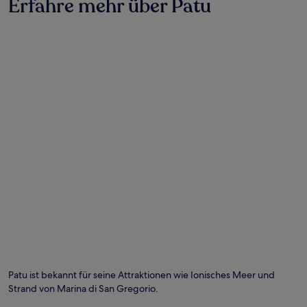
Erfahre mehr über Patu
und
Verfügbarkeiten
können
sich
ändern.
Es
können
zusätzliche
Bedingungen
gelten.
Patu ist bekannt für seine Attraktionen wie Ionisches Meer und
Strand von Marina di San Gregorio.