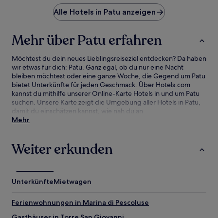
Alle Hotels in Patu anzeigen
Mehr über Patu erfahren
Möchtest du dein neues Lieblingsreiseziel entdecken? Da haben
wir etwas für dich: Patu. Ganz egal, ob du nur eine Nacht
bleiben möchtest oder eine ganze Woche, die Gegend um Patu
bietet Unterkünfte für jeden Geschmack. Über Hotels.com
kannst du mithilfe unserer Online-Karte Hotels in und um Patu
suchen. Unsere Karte zeigt die Umgebung aller Hotels in Patu,
damit du einschätzen kannst, wie nah du an
Sehenswürdigkeiten und Attraktionen bist. Anschließend
Mehr
kannst du deine Suche verfeinern. Hier findest du unsere
besten Hotelangebote in Patu mit unserer Preisgarantie.
Weiter erkunden
Unterkünfte
Mietwagen
Ferienwohnungen in Marina di Pescoluse
Gasthäuser in Torre San Giovanni