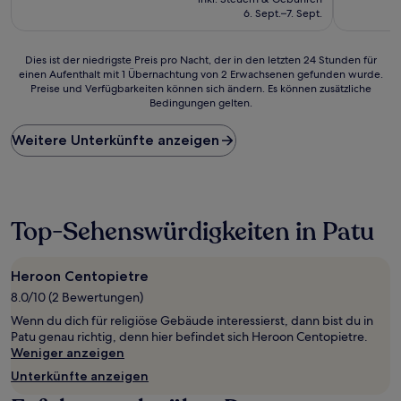
beträgt
(6
Bewertun
6. Sept.–7. Sept.
110 €
Bewertungen)
Dies
Dies ist der niedrigste Preis pro Nacht, der in den letzten 24 Stunden für
einen Aufenthalt mit 1 Übernachtung von 2 Erwachsenen gefunden wurde.
ist
Preise und Verfügbarkeiten können sich ändern. Es können zusätzliche
der
Bedingungen gelten.
niedrigste
Preis
Weitere Unterkünfte anzeigen
pro
Nacht,
der
in
den
letzten
Top-Sehenswürdigkeiten in Patu
24 Stunden
für
einen
Heroon Centopietre
Aufenthalt
8.0/10 (2 Bewertungen)
mit
1 Übernachtung
Wenn du dich für religiöse Gebäude interessierst, dann bist du in
von
Patu genau richtig, denn hier befindet sich Heroon Centopietre.
2 Erwachsenen
Weniger anzeigen
gefunden
Unterkünfte anzeigen
wurde.
Preise