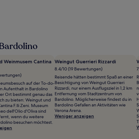
Bardolino
d Weinmusem Cantina
Weingut Guerrieri Rizzardi
W
8.4/10 (19 Bewertungen)
7
ewertungen)
Reisende hätten bestimmt Spaß an einer
R
Besichtigung von Weingut Guerrieri
B
eumsbesuch auf der To-do-
Rizzardi, nur einem Ausflugsziel in 1,2 km
n
en Aufenthalt in Bardolino
Entfernung vom Stadtzentrum von
v
eser Ort bestimmt genau das
Bardolino. Möglicherweise findest du in
H
dich zu bieten: Weingut und
Bardolino Gefallen an Aktivitäten wie
S
tina F.lli Zeni. Museum
Verona Arena.
W
o dell'Olio d'Oliva sind
Weniger anzeigen
S
tfernt, wenn du weitere
T
rdolino besuchen möchtest.
W
eigen