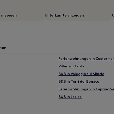
 anzeigen
Unterkünfte anzeigen
U
chen
Ferienwohnungen in Costerman
Villen in Garda
B&B in Valeggio sul Mincio
B&B in Torri del Benaco
Ferienwohnungen in Caprino V
B&B in Lazise
Hotels mit Küchenzeile in Vano
Günstige nahe Strand von Al C