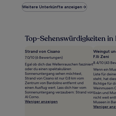
der
niedrigste
Weitere Unterkünfte anzeigen
Preis
pro
Nacht,
der
in
den
Top-Sehenswürdigkeiten in 
letzten
24 Stunden
für
Strand von Cisano
Weingut un
einen
F.lli Zeni
Aufenthalt
7.0/10 (6 Bewertungen)
mit
8.4/10 (43 B
Egal ob dich das Wellenrauschen fasziniert
1 Übernachtung
oder du einen spektakulären
Wenn ein Mus
von
Sonnenuntergang sehen möchtest,
Liste für dein
2 Erwachsenen
Strand von Cisano ist nur 0,8 km vom
steht, hat di
gefunden
Zentrum von Bardolino entfernt und
Richtige für 
wurde.
einen Ausflug wert. Lass dich hier vom
Weinmusem Can
Preise
Sonnenuntergang verzaubern: Strand von
Sisàn und Muse
und
Al Corno.
nicht weit en
Verfügbarkeiten
Weniger anzeigen
Museen in Ba
können
Weniger anz
sich
ändern.