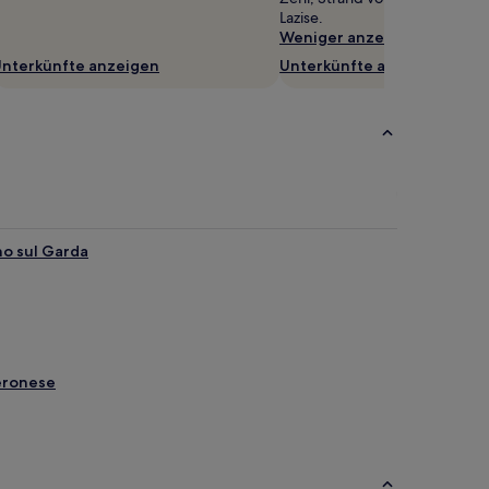
Lazise.
Weniger anzeigen
nterkünfte anzeigen
Unterkünfte anzeigen
o sul Garda
eronese
n
orno