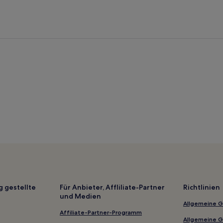
Familien in Calmasino
Hotels mit inbegriffenem Frühst
Business in Lazise
Familien in Garda
Hotels mit Küchenzeile in Gard
Hotels mit inbegriffenem Frühs
Familien in Costermano sul Gar
ul Garda
Haustierfreundliche in Costerm
Hotels mit Küchenzeile in Torri
Hotels mit inbegriffenem Frühs
Hotels mit inbegriffenem Frühst
Haustierfreundliche in Bardoli
g gestellte
Für Anbieter, Affliliate-Partner
Richtlinien
Günstige in Bardolino
und Medien
Allgemeine 
4-Sterne-Hotels in Strand von 
Affiliate-Partner-Programm
2-Sterne-Hotels in Garda
Allgemeine 