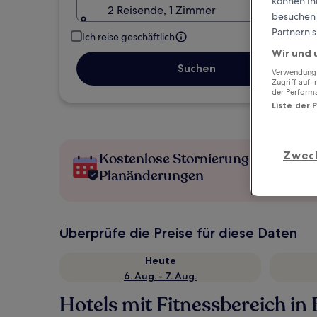
können Ihr
2 Reisende, 1 Zimmer
besuchen S
Partnern s
Ich reise geschäftlich
Wir und 
Suchen
Verwendung g
Zugriff auf 
der Perform
Liste der 
Zwec
Kostenlose Stornierung bei
Planänderungen
Überprüfe die Preise für diese Daten
Heute
6. Aug. - 7. Aug.
Hotels mit Fitnessbereich in