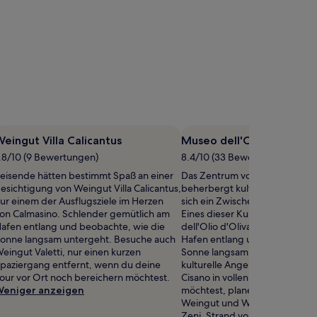
eingut Villa Calicantus
Museo dell'Olio d'Oliva
.8/10 (9 Bewertungen)
8.4/10 (33 Bewertungen)
eisende hätten bestimmt Spaß an einer
Das Zentrum von Gralaoni-Pral
esichtigung von Weingut Villa Calicantus,
beherbergt kulturelle Attraktio
ur einem der Ausflugsziele im Herzen
sich ein Zwischenstopp sicherli
on Calmasino. Schlender gemütlich am
Eines dieser Kultur-Highlights
afen entlang und beobachte, wie die
dell'Olio d'Oliva. Schlender g
onne langsam untergeht. Besuche auch
Hafen entlang und beobachte,
eingut Valetti, nur einen kurzen
Sonne langsam untergeht. We
paziergang entfernt, wenn du deine
kulturelle Angebot in Gralaoni-
our vor Ort noch bereichern möchtest.
Cisano in vollen Zügen genieß
eniger anzeigen
möchtest, plane einen Abstech
Weingut und Weinmusem Cantin
Zeni, Strand von Cisano und Ca