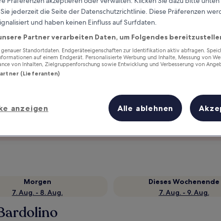
e Präferenzen akzeptieren oder verwalten. Klicken Sie dazu bitte unten
ie jederzeit die Seite der Datenschutzrichtlinie. Diese Präferenzen we
ignalisiert und haben keinen Einfluss auf Surfdaten.
unsere Partner verarbeiten Daten, um Folgendes bereitzustelle
enauer Standortdaten. Endgeräteeigenschaften zur Identifikation aktiv abfragen. Spei
Informationen auf einem Endgerät. Personalisierte Werbung und Inhalte, Messung von We
ance von Inhalten, Zielgruppenforschung sowie Entwicklung und Verbesserung von Ange
Partner (Lieferanten)
ke anzeigen
Alle ablehnen
Akze
Verdiene Prämien für jede
wahrgenommene Übernachtung
Morgen
Dieses Wochenende
7. Aug. - 8. Aug.
7. Aug. - 9. Aug.
 Bardolino