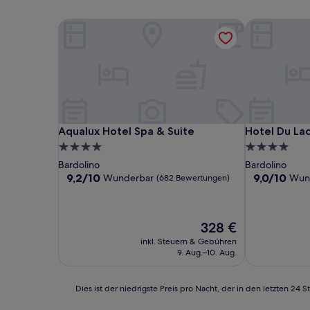
Aqualux Hotel Spa & Suite
Hotel Du Lac
Aqualux Hotel Spa & Suite
Hotel Du Lac
Aqualux Hotel Spa & Suite
Hotel Du Lac
4.0-
4.0-
Sterne-
Sterne-
Bardolino
Bardolino
Unterkunft
Unterkunft
9.2
9.0
9,2/10
9,0/10
Wunderbar
Wun
(682 Bewertungen)
von
von
10,
10,
Wunderbar,
Wunderbar,
Der
328 €
(682
(147
Preis
Bewertungen)
Bewertunge
inkl. Steuern & Gebühren
beträgt
9. Aug.–10. Aug.
328 €
Dies
Dies ist der niedrigste Preis pro Nacht, der in den letzten 
ist