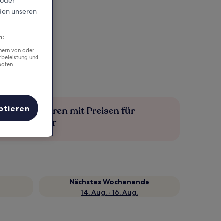
 oder
rden unseren
n:
chern von oder
rbeleistung und
boten.
ptieren
Mehr sparen mit Preisen für
Mitglieder
Nächstes Wochenende
14. Aug. - 16. Aug.