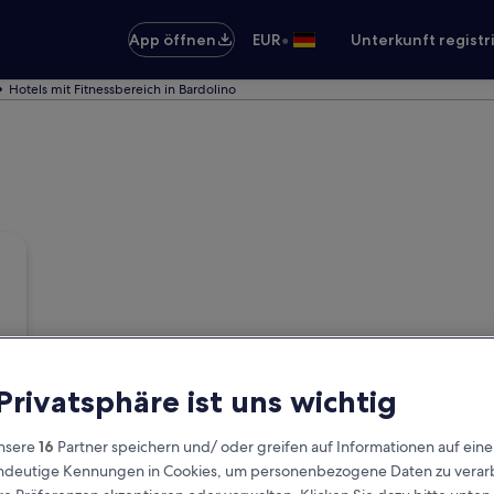
•
App öffnen
EUR
Unterkunft registr
Hotels mit Fitnessbereich in Bardolino
 Privatsphäre ist uns wichtig
nsere
16
Partner speichern und/ oder greifen auf Informationen auf ein
eindeutige Kennungen in Cookies, um personenbezogene Daten zu verarb