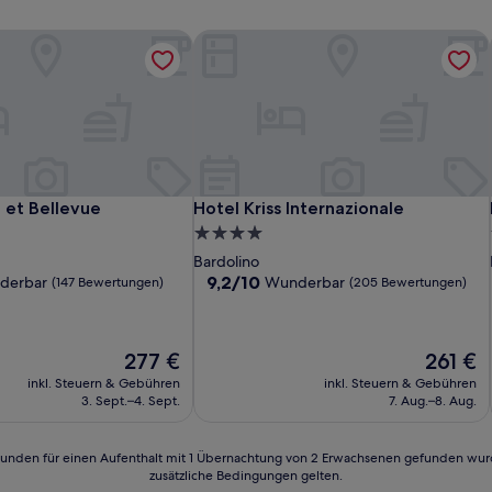
 et Bellevue
Hotel Kriss Internazionale
 et Bellevue
Hotel Kriss Internazionale
 et Bellevue
Hotel Kriss Internazionale
4.0-
Sterne-
Bardolino
Unterkunft
9.2
9,2/10
derbar
Wunderbar
(147 Bewertungen)
(205 Bewertungen)
von
10,
Wunderbar,
Der
Der
277 €
261 €
(205
Preis
Preis
n)
Bewertungen)
inkl. Steuern & Gebühren
inkl. Steuern & Gebühren
beträgt
beträgt
3. Sept.–4. Sept.
7. Aug.–8. Aug.
277 €
261 €
24 Stunden für einen Aufenthalt mit 1 Übernachtung von 2 Erwachsenen gefunden wu
zusätzliche Bedingungen gelten.