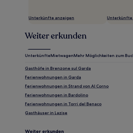
Es
können
zusätzliche
Unterkünfte anzeigen
Unterkünfte
Bedingungen
gelten.
Weiter erkunden
Unterkünfte
Mietwagen
Mehr Möglichkeiten zum Bu
Gasthöfe in Brenzone sul Garda
Ferienwohnungen in Garda
Ferienwohnungen in Strand von Al Corno
Ferienwohnungen in Bardolino
Ferienwohnungen in Torri del Benaco
Gasthäuser in Lazise
B&B in Sant'Ambrogio di Valpolicella
Hotels mit inbegriffenem Frühstück in Cisano
Weiter erkunden