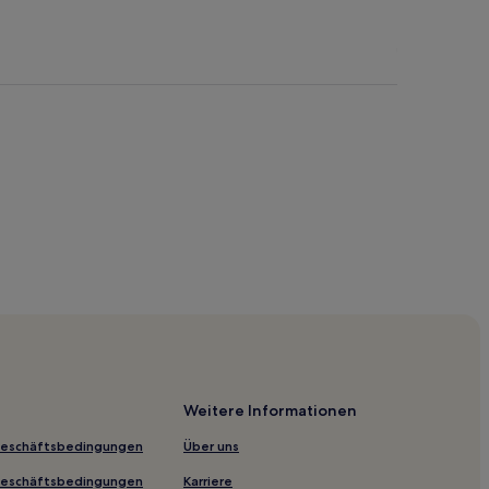
ück in Lazise
a
tück in Garda
da
ano sul Garda
 del Benaco
tück in Cavaion Veronese
ück in Bardolino
no
Weitere Informationen
Geschäftsbedingungen
Über uns
Al Corno
Geschäftsbedingungen
Karriere