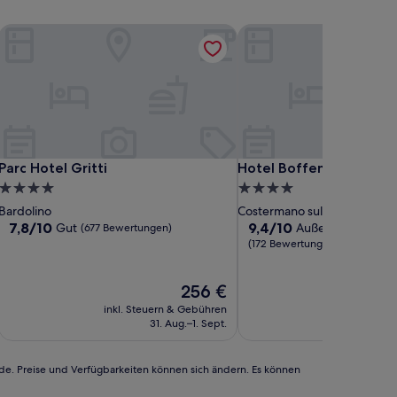
Parc Hotel Gritti
Hotel Boffenigo The Go
Parc Hotel Gritti
Hotel Boffenigo The Go
Parc Hotel Gritti
Hotel Boffen
4.0-
4.0-
Sterne-
Sterne-
Bardolino
Costermano sul Garda
Unterkunft
Unterkunft
7.8
9.4
7,8/10
9,4/10
Gut
Außergewöhnlich
(677 Bewertungen)
von
von
(172 Bewertungen)
10,
10,
Gut,
Außergewöhnlich,
Der
256 €
(677
(172
Preis
Bewertungen)
Bewertungen)
inkl. Steuern & Gebühren
inkl. Steu
beträgt
31. Aug.–1. Sept.
30
256 €
rde. Preise und Verfügbarkeiten können sich ändern. Es können