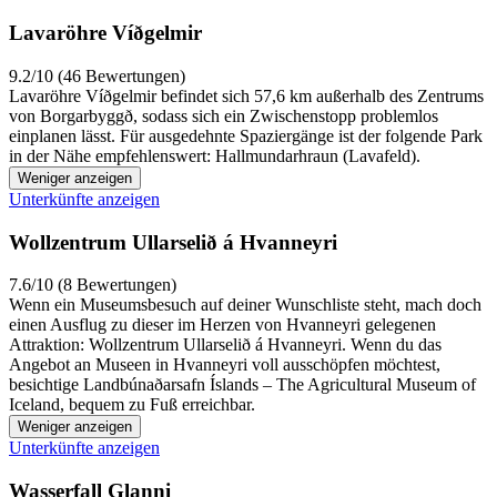
Lavaröhre Víðgelmir
9.2/10 (46 Bewertungen)
Lavaröhre Víðgelmir befindet sich 57,6 km außerhalb des Zentrums
von Borgarbyggð, sodass sich ein Zwischenstopp problemlos
einplanen lässt. Für ausgedehnte Spaziergänge ist der folgende Park
in der Nähe empfehlenswert: Hallmundarhraun (Lavafeld).
Weniger anzeigen
Unterkünfte anzeigen
Wollzentrum Ullarselið á Hvanneyri
7.6/10 (8 Bewertungen)
Wenn ein Museumsbesuch auf deiner Wunschliste steht, mach doch
einen Ausflug zu dieser im Herzen von Hvanneyri gelegenen
Attraktion: Wollzentrum Ullarselið á Hvanneyri. Wenn du das
Angebot an Museen in Hvanneyri voll ausschöpfen möchtest,
besichtige Landbúnaðarsafn Íslands – The Agricultural Museum of
Iceland, bequem zu Fuß erreichbar.
Weniger anzeigen
Unterkünfte anzeigen
Wasserfall Glanni